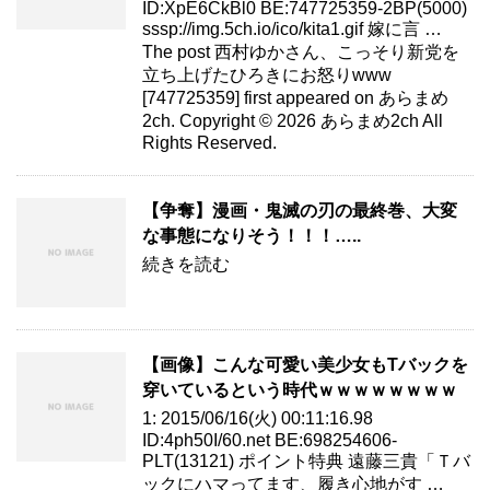
ID:XpE6CkBl0 BE:747725359-2BP(5000)
sssp://img.5ch.io/ico/kita1.gif 嫁に言 …
The post 西村ゆかさん、こっそり新党を
立ち上げたひろきにお怒りwww
[747725359] first appeared on あらまめ
2ch. Copyright © 2026 あらまめ2ch All
Rights Reserved.
【争奪】漫画・鬼滅の刃の最終巻、大変
な事態になりそう！！！…..
続きを読む
【画像】こんな可愛い美少女もTバックを
穿いているという時代ｗｗｗｗｗｗｗｗ
1: 2015/06/16(火) 00:11:16.98
ID:4ph50I/60.net BE:698254606-
PLT(13121) ポイント特典 遠藤三貴「Ｔバ
ックにハマってます、履き心地がす …