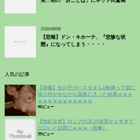
実…初の「おことば」にネット民驚嘆
2026/08/08
【悲報】ドン・キホーテ、『悲惨な状
態』になってしまう・・・・
人気の記事
【画像】女の子がバスタオル1枚纏って肌に
張り付かせながら温泉に入った結果ｗｗｗ
ｗｗｗｗｗｗｗｗｗｗｗ
46ビュー
【勃起注意】ロシアのJCの発育がよすぎて
エ口いと話題にｗｗｗ（画像）
39ビュー