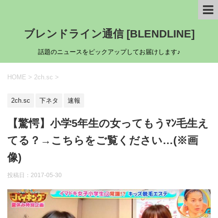
ブレンドライン通信 [BLENDLINE]
話題のニュースをピックアップしてお届けします♪
HOME
>
2ch.sc
>
2ch.sc
下ネタ
速報
【驚愕】小学5年生の女ってもうﾏﾝ毛生え
てる？→こちらをご覧ください…(※画
像)
投稿日：
2017-05-30