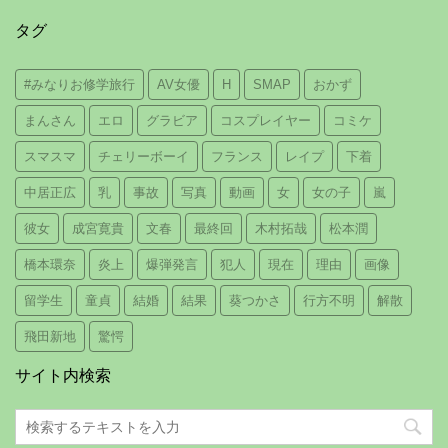
タグ
#みなりお修学旅行
AV女優
H
SMAP
おかず
まんさん
エロ
グラビア
コスプレイヤー
コミケ
スマスマ
チェリーボーイ
フランス
レイプ
下着
中居正広
乳
事故
写真
動画
女
女の子
嵐
彼女
成宮寛貴
文春
最終回
木村拓哉
松本潤
橋本環奈
炎上
爆弾発言
犯人
現在
理由
画像
留学生
童貞
結婚
結果
葵つかさ
行方不明
解散
飛田新地
驚愕
サイト内検索