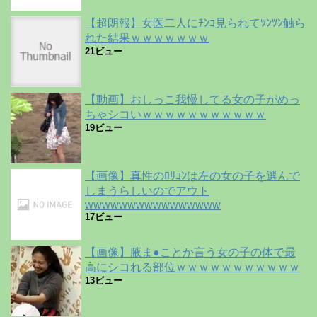
【超朗報】女医二人にﾁﾝｺ見られてﾂﾝﾂﾝ触ら
れた結果ｗｗｗｗｗｗｗ
21ビュー
【動画】おしっこ我慢してる女の子がめっ
ちゃシコいｗｗｗｗｗｗｗｗｗｗｗ
19ビュー
【画像】真性のﾛﾘｺﾝは左の女の子を選んで
しまうらしいのでアウト
wwwwwwwwwwwwwwww
17ビュー
【画像】腋ま●ことか言う女の子の体で最
高にシコれる部位ｗｗｗｗｗｗｗｗｗｗｗ
13ビュー