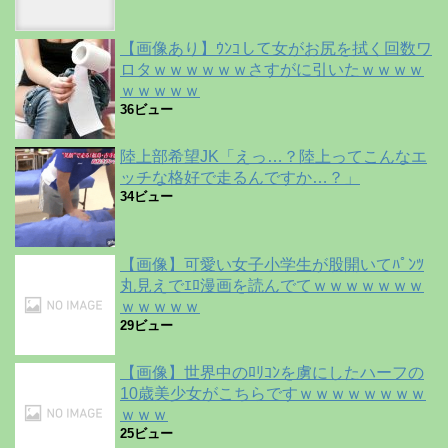
【画像あり】ｳﾝｺして女がお尻を拭く回数ワ
ロタｗｗｗｗｗｗさすがに引いたｗｗｗｗ
ｗｗｗｗｗ
36ビュー
陸上部希望JK「えっ…？陸上ってこんなエ
ッチな格好で走るんですか…？」
34ビュー
【画像】可愛い女子小学生が股開いてﾊﾟﾝﾂ
丸見えでｴﾛ漫画を読んでてｗｗｗｗｗｗｗ
ｗｗｗｗｗ
29ビュー
【画像】世界中のﾛﾘｺﾝを虜にしたハーフの
10歳美少女がこちらですｗｗｗｗｗｗｗｗ
ｗｗｗ
25ビュー