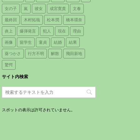
女の子
嵐
彼女
成宮寛貴
文春
最終回
木村拓哉
松本潤
橋本環奈
炎上
爆弾発言
犯人
現在
理由
画像
留学生
童貞
結婚
結果
葵つかさ
行方不明
解散
飛田新地
驚愕
サイト内検索