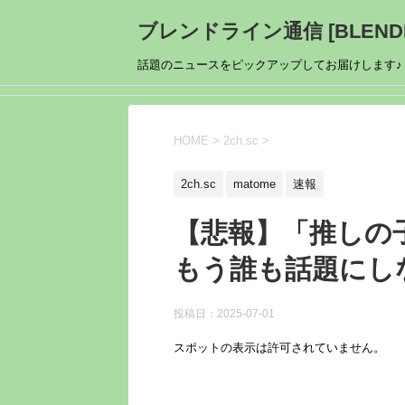
ブレンドライン通信 [BLENDL
話題のニュースをピックアップしてお届けします♪
HOME
>
2ch.sc
>
2ch.sc
matome
速報
【悲報】「推しの
もう誰も話題にし
投稿日：
2025-07-01