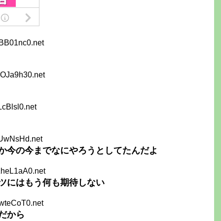
BB01nc0.net
wOJa9h30.net
LcBlsl0.net
/UwNsHd.net
か今の今までなにやろうとしてたんだよ
ZheL1aA0.net
ツにはもう何も期待しない
wteCoT0.net
だから