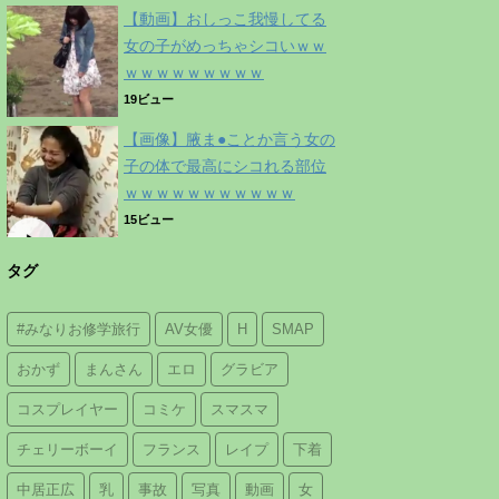
【動画】おしっこ我慢してる
女の子がめっちゃシコいｗｗ
ｗｗｗｗｗｗｗｗｗ
19ビュー
【画像】腋ま●ことか言う女の
子の体で最高にシコれる部位
ｗｗｗｗｗｗｗｗｗｗｗ
15ビュー
タグ
#みなりお修学旅行
AV女優
H
SMAP
おかず
まんさん
エロ
グラビア
コスプレイヤー
コミケ
スマスマ
チェリーボーイ
フランス
レイプ
下着
中居正広
乳
事故
写真
動画
女