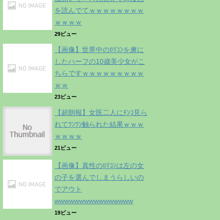
を読んでてｗｗｗｗｗｗｗｗ
ｗｗｗｗ
29ビュー
【画像】世界中のﾛﾘｺﾝを虜に
したハーフの10歳美少女がこ
ちらですｗｗｗｗｗｗｗｗｗ
ｗｗ
23ビュー
【超朗報】女医二人にﾁﾝｺ見ら
れてﾂﾝﾂﾝ触られた結果ｗｗｗ
ｗｗｗｗ
21ビュー
【画像】真性のﾛﾘｺﾝは左の女
の子を選んでしまうらしいの
でアウト
wwwwwwwwwwwwwwww
19ビュー