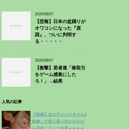
2026/08/07
【悲報】日本の盆踊りが
オワコンになった『原
因』、ついに判明す
る・・・・・
2026/08/07
【衝撃】若者達「株取引
をゲーム感覚にした
ろ！」→結果
人気の記事
【画像】女の子がバスタオル1
枚纏って肌に張り付かせなが
ら温泉に入った結果ｗｗｗｗ