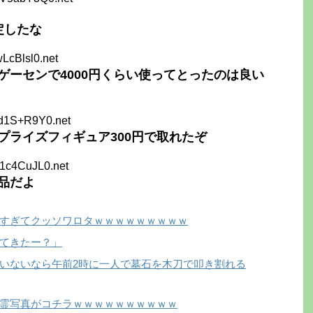
定したな
wLcBlsl0.net
ゲーセンで4000円くらい使ってとったのは良い
xd1S+R9Y0.net
プライズフィギュア300円で取れたぞ
S1c4CuJL0.net
品だよ
すぎてクッソワロタｗｗｗｗｗｗｗｗｗ
てきたー？」
いないなら午前2時に一人で墓石を木刀で叩き割れる
霊写真がコチラｗｗｗｗｗｗｗｗｗｗ