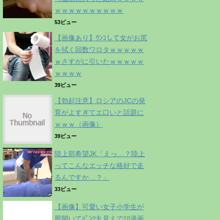
ｗｗｗｗｗｗｗｗｗｗ
53ビュー
【画像あり】ｳﾝｺして女がお尻
を拭く回数ワロタｗｗｗｗｗ
ｗさすがに引いたｗｗｗｗｗ
ｗｗｗｗ
39ビュー
【勃起注意】ロシアのJCの発
育がよすぎてエ口いと話題に
ｗｗｗ（画像）
39ビュー
陸上部希望JK「えっ…？陸上
ってこんなエッチな格好で走
るんですか…？」
33ビュー
【画像】可愛い女子小学生が
股開いてﾊﾟﾝﾂ丸見えでｴﾛ漫画