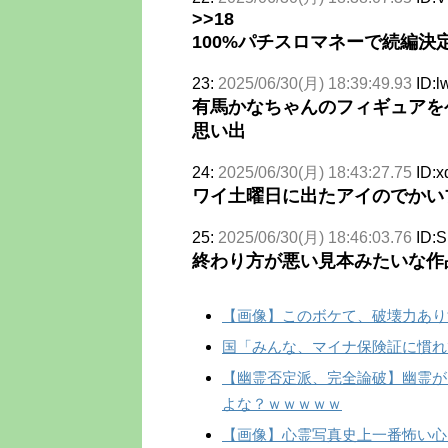
>>18
100%パチスロマネーで続編決
23:
2025/06/30(月) 18:39:49.93
ID:l
有馬かなちゃんのフィギュアを
思い出
24:
2025/06/30(月) 18:43:27.75
ID:
ワイ土曜日に出たアイのでかい
25:
2025/06/30(月) 18:46:03.76
ID:
終わり方が悪い見本みたいな作
【画像】このボケて、破壊力あり
国「みんな、マイナ保険証に慣れ
【幽霊否定派、完全論破】幽霊が
よな？ｗｗｗｗｗ
【画像】心霊写真史上一番怖い心