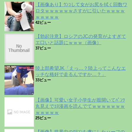
【画像あり】ｳﾝｺして女がお尻を拭く回数ワ
ロタｗｗｗｗｗｗさすがに引いたｗｗｗｗ
ｗｗｗｗｗ
42ビュー
【勃起注意】ロシアのJCの発育がよすぎて
エ口いと話題にｗｗｗ（画像）
37ビュー
陸上部希望JK「えっ…？陸上ってこんなエ
ッチな格好で走るんですか…？」
33ビュー
【画像】可愛い女子小学生が股開いてﾊﾟﾝﾂ
丸見えでｴﾛ漫画を読んでてｗｗｗｗｗｗｗ
ｗｗｗｗｗ
25ビュー
【画像】世界中のﾛﾘｺﾝを虜にしたハーフの