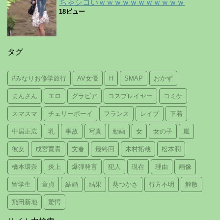
ちゃシコいｗｗｗｗｗｗｗｗｗｗｗ
18ビュー
タグ
#みなりお修学旅行
AV女優
H
SMAP
おかず
まんさん
エロ
グラビア
コスプレイヤー
コミケ
スマスマ
チェリーボーイ
フランス
レイプ
下着
中居正広
乳
事故
写真
動画
女
女の子
嵐
彼女
成宮寛貴
文春
最終回
木村拓哉
松本潤
橋本環奈
炎上
爆弾発言
犯人
現在
理由
画像
留学生
童貞
結婚
結果
葵つかさ
行方不明
解散
飛田新地
驚愕