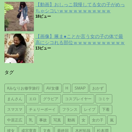
【動画】おしっこ我慢してる女の子がめっ
ちゃシコいｗｗｗｗｗｗｗｗｗｗｗ
18ビュー
【画像】腋ま●ことか言う女の子の体で最
高にシコれる部位ｗｗｗｗｗｗｗｗｗｗｗ
13ビュー
タグ
#みなりお修学旅行
AV女優
H
SMAP
おかず
まんさん
エロ
グラビア
コスプレイヤー
コミケ
スマスマ
チェリーボーイ
フランス
レイプ
下着
中居正広
乳
事故
写真
動画
女
女の子
嵐
彼女
成宮寛貴
文春
最終回
木村拓哉
松本潤