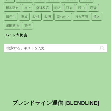
橋本環奈
炎上
爆弾発言
犯人
現在
理由
画像
留学生
童貞
結婚
結果
葵つかさ
行方不明
解散
飛田新地
驚愕
サイト内検索
ブレンドライン通信 [BLENDLINE]