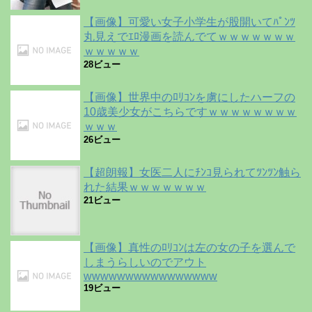
【画像】可愛い女子小学生が股開いてﾊﾟﾝﾂ
丸見えでｴﾛ漫画を読んでてｗｗｗｗｗｗｗ
ｗｗｗｗｗ
28ビュー
【画像】世界中のﾛﾘｺﾝを虜にしたハーフの
10歳美少女がこちらですｗｗｗｗｗｗｗｗ
ｗｗｗ
26ビュー
【超朗報】女医二人にﾁﾝｺ見られてﾂﾝﾂﾝ触ら
れた結果ｗｗｗｗｗｗｗ
21ビュー
【画像】真性のﾛﾘｺﾝは左の女の子を選んで
しまうらしいのでアウト
wwwwwwwwwwwwwwww
19ビュー