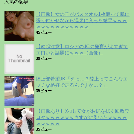
人気の記事
【画像】女の子がバスタオル1枚纏って肌に
張り付かせながら温泉に入った結果ｗｗｗ
ｗｗｗｗｗｗｗｗｗｗｗ
45ビュー
【勃起注意】ロシアのJCの発育がよすぎて
エ口いと話題にｗｗｗ（画像）
39ビュー
陸上部希望JK「えっ…？陸上ってこんなエ
ッチな格好で走るんですか…？」
35ビュー
【画像あり】ｳﾝｺして女がお尻を拭く回数ワ
ロタｗｗｗｗｗｗさすがに引いたｗｗｗｗ
ｗｗｗｗｗ
35ビュー