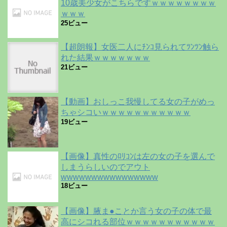
10歳美少女がこちらですｗｗｗｗｗｗｗｗ
ｗｗｗ
25ビュー
【超朗報】女医二人にﾁﾝｺ見られてﾂﾝﾂﾝ触ら
れた結果ｗｗｗｗｗｗｗ
21ビュー
【動画】おしっこ我慢してる女の子がめっ
ちゃシコいｗｗｗｗｗｗｗｗｗｗｗ
19ビュー
【画像】真性のﾛﾘｺﾝは左の女の子を選んで
しまうらしいのでアウト
wwwwwwwwwwwwwwww
18ビュー
【画像】腋ま●ことか言う女の子の体で最
高にシコれる部位ｗｗｗｗｗｗｗｗｗｗｗ