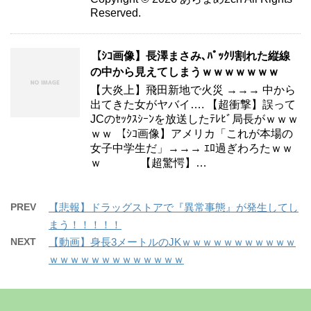
Reserved.
【ｼｺ画像】長澤まさみ､ﾊﾟｯｸﾘ割れた縦線
の中から見えてしまうｗｗｗｗｗｗｗ
【大炎上】飛田新地で火災 →→→ 中から
出てきた女がヤバイ…. 【超衝撃】誤って
JCのｾｯｸｽｼｰﾝを放送したﾃﾚﾋﾞ局長がｗｗｗ
ｗｗ 【ｼｺ画像】アメリカ「これが本場の
女子中学生だ」→→→ ｴﾛ過ぎわろたｗｗ
ｗ 【超驚愕】…
PREV
【悲報】ドラッグストアで『異常事態』が発生してし
まう！！！！！
NEXT
【動画】身長3メートルのJKｗｗｗｗｗｗｗｗｗｗｗ
ｗｗｗｗｗｗｗｗｗｗｗｗｗ