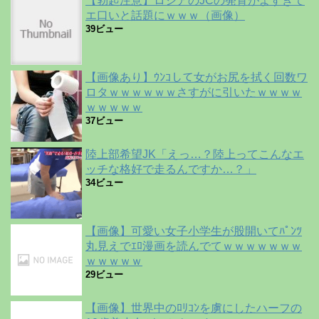
【勃起注意】ロシアのJCの発育がよすぎて
エ口いと話題にｗｗｗ（画像）
39ビュー
【画像あり】ｳﾝｺして女がお尻を拭く回数ワ
ロタｗｗｗｗｗｗさすがに引いたｗｗｗｗ
ｗｗｗｗｗ
37ビュー
陸上部希望JK「えっ…？陸上ってこんなエ
ッチな格好で走るんですか…？」
34ビュー
【画像】可愛い女子小学生が股開いてﾊﾟﾝﾂ
丸見えでｴﾛ漫画を読んでてｗｗｗｗｗｗｗ
ｗｗｗｗｗ
29ビュー
【画像】世界中のﾛﾘｺﾝを虜にしたハーフの