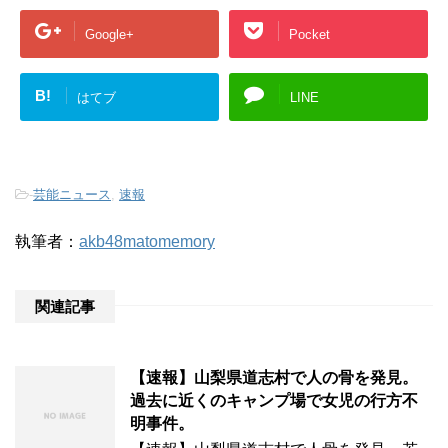
Google+
Pocket
B!
はてブ
LINE
-
芸能ニュース
,
速報
執筆者：
akb48matomemory
関連記事
【速報】山梨県道志村で人の骨を発見。
過去に近くのキャンプ場で女児の行方不
明事件。