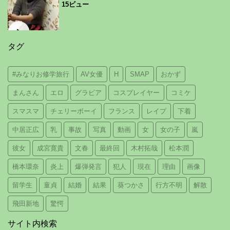
15ビュー
タグ
#みなりお修学旅行
AV女優
H
SMAP
おかず
まんさん
エロ
グラビア
コスプレイヤー
コミケ
スマスマ
チェリーボーイ
フランス
レイプ
下着
中居正広
乳
事故
写真
動画
女
女の子
嵐
彼女
成宮寛貴
文春
最終回
木村拓哉
松本潤
橋本環奈
炎上
爆弾発言
犯人
現在
理由
画像
留学生
童貞
結婚
結果
葵つかさ
行方不明
解散
飛田新地
驚愕
サイト内検索