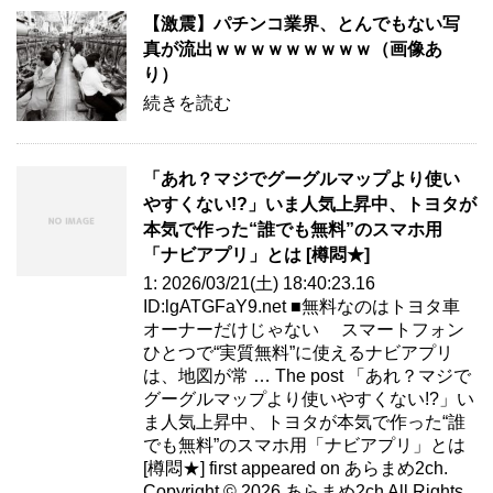
【激震】パチンコ業界、とんでもない写
真が流出ｗｗｗｗｗｗｗｗｗ（画像あ
り）
続きを読む
「あれ？マジでグーグルマップより使い
やすくない!?」いま人気上昇中、トヨタが
本気で作った“誰でも無料”のスマホ用
「ナビアプリ」とは [樽悶★]
1: 2026/03/21(土) 18:40:23.16
ID:lgATGFaY9.net ■無料なのはトヨタ車
オーナーだけじゃない スマートフォン
ひとつで“実質無料”に使えるナビアプリ
は、地図が常 … The post 「あれ？マジで
グーグルマップより使いやすくない!?」い
ま人気上昇中、トヨタが本気で作った“誰
でも無料”のスマホ用「ナビアプリ」とは
[樽悶★] first appeared on あらまめ2ch.
Copyright © 2026 あらまめ2ch All Rights