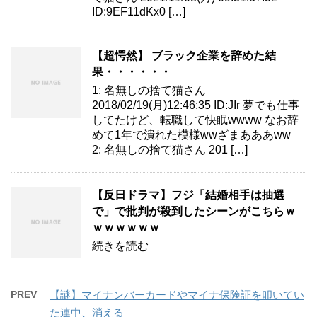
ID:9EF11dKx0 […]
【超愕然】 ブラック企業を辞めた結
果・・・・・・
1: 名無しの捨て猫さん
2018/02/19(月)12:46:35 ID:JIr 夢でも仕事
してたけど、転職して快眠wwww なお辞
めて1年で潰れた模様wwざまあああww
2: 名無しの捨て猫さん 201 […]
【反日ドラマ】フジ「結婚相手は抽選
で」で批判が殺到したシーンがこちらｗ
ｗｗｗｗｗｗ
続きを読む
PREV
【謎】マイナンバーカードやマイナ保険証を叩いてい
た連中、消える