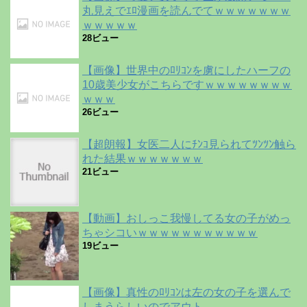
丸見えでｴﾛ漫画を読んでてｗｗｗｗｗｗｗ
ｗｗｗｗｗ
28ビュー
【画像】世界中のﾛﾘｺﾝを虜にしたハーフの
10歳美少女がこちらですｗｗｗｗｗｗｗｗ
ｗｗｗ
26ビュー
【超朗報】女医二人にﾁﾝｺ見られてﾂﾝﾂﾝ触ら
れた結果ｗｗｗｗｗｗｗ
21ビュー
【動画】おしっこ我慢してる女の子がめっ
ちゃシコいｗｗｗｗｗｗｗｗｗｗｗ
19ビュー
【画像】真性のﾛﾘｺﾝは左の女の子を選んで
しまうらしいのでアウト