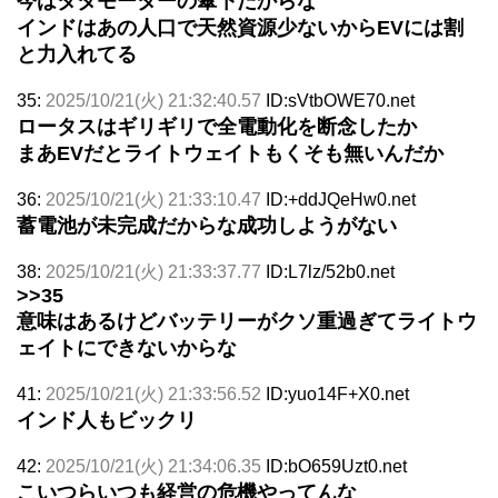
今はタタモーターの傘下だからな
インドはあの人口で天然資源少ないからEVには割
と力入れてる
35:
2025/10/21(火) 21:32:40.57
ID:sVtbOWE70.net
ロータスはギリギリで全電動化を断念したか
まあEVだとライトウェイトもくそも無いんだか
36:
2025/10/21(火) 21:33:10.47
ID:+ddJQeHw0.net
蓄電池が未完成だからな成功しようがない
38:
2025/10/21(火) 21:33:37.77
ID:L7lz/52b0.net
>>35
意味はあるけどバッテリーがクソ重過ぎてライトウ
ェイトにできないからな
41:
2025/10/21(火) 21:33:56.52
ID:yuo14F+X0.net
インド人もビックリ
42:
2025/10/21(火) 21:34:06.35
ID:bO659Uzt0.net
こいつらいつも経営の危機やってんな