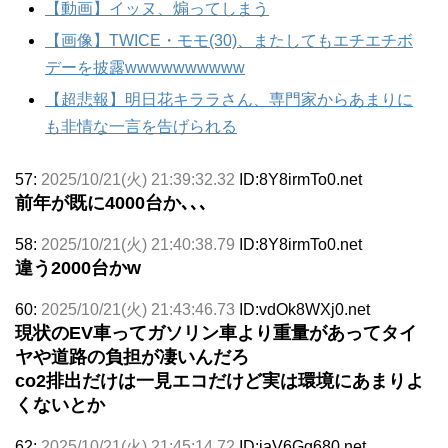
【動画】イッヌ、煽ってしまう
【画像】TWICE・モモ(30)、またしてもエチエチボ
デーを披露wwwwwwwwww
【超悲報】明日花キララさん、専門家からあまりに
も非情な一言を告げられる
57:
2025/10/21(火) 21:39:32.32
ID:8Y8irmTo0.net
前年が既に4000台か､､､
58:
2025/10/21(火) 21:40:38.79
ID:8Y8irmTo0.net
違う2000台かw
60:
2025/10/21(火) 21:43:46.73
ID:vdOk8WXj0.net
現状のEV車ってガソリン車より重量があってタイ
ヤや道路の負担が凄いんだろ
co2排出だけは一見エコだけど実は環境にあまりよ
くないとか
62:
2025/10/21(火) 21:45:14.72
ID:iaV6Gg680.net