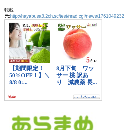
転載
元:
http://hayabusa3.2ch.sc/test/read.cgi/news/1761049232