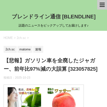
ブレンドライン通信 [BLENDLINE]
話題のニュースをピックアップしてお届けします♪
HOME
>
2ch.sc
>
2ch.sc
matome
速報
【悲報】ガソリン車を全廃したジャガ
ー、前年比97%減の大誤算 [323057825]
投稿日：
2025-10-23