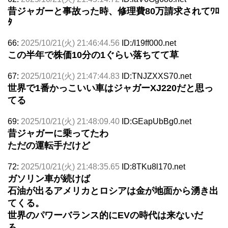
昔ジャガーと事故った時、修理費80万請求されてﾜﾛ
ﾀ
66:
2025/10/21(火) 21:46:44.56
ID:/I19ff000.net
この半年で株価10分の1ぐらい落ちてて草
67:
2025/10/21(火) 21:47:44.83
ID:TNJZXXS70.net
世界で1番かっこいい車はジャガーXJ220だと思っ
てる
69:
2025/10/21(火) 21:48:09.40
ID:GEapUbBg0.net
昔ジャガーに乗ってたわ
ただの運転手だけど
72:
2025/10/21(火) 21:48:35.65
ID:8TKu8l170.net
ガソリン車が続けば
石油が出るアメリカとロシアは金が地面から湧き出
てくる。
世界のパワーバランス的にEVの時代は来ないだ
ろ。