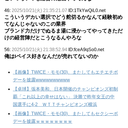
46:
2025/10/21(火) 21:35:21.07
ID:1TkYwQiL0.net
こういうデカい選択でどう舵切るかなんて経験初め
てなんじゃないのこの業界
ブランド力だけでぬるま湯に浸かってやってきただ
けの経営陣だとこうなるんやろな
56:
2025/10/21(火) 21:38:52.94
ID:fceA9qSo0.net
俺はIペイス好きなんだが売れてないのか
【画像】TWICE・モモ(30)、またしてもエチエチボ
デーを披露wwwwwwwwww
【卓球】張本美和、日本開催のチャンピオンズ初制
覇「これ以上の幸せはない」 決勝で昨年女王の中
国選手に4-2 ＷＴＴチャンピオンズ横浜
【画像】TWICE・モモ(30)、またしてもセクシーボ
デーを披露ｗｗｗｗｗｗｗｗ