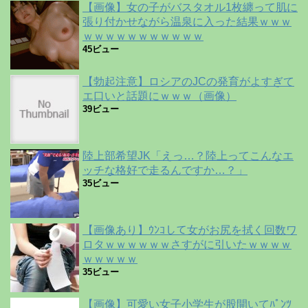
【画像】女の子がバスタオル1枚纏って肌に
張り付かせながら温泉に入った結果ｗｗｗ
ｗｗｗｗｗｗｗｗｗｗｗ
45ビュー
【勃起注意】ロシアのJCの発育がよすぎて
エ口いと話題にｗｗｗ（画像）
39ビュー
陸上部希望JK「えっ…？陸上ってこんなエ
ッチな格好で走るんですか…？」
35ビュー
【画像あり】ｳﾝｺして女がお尻を拭く回数ワ
ロタｗｗｗｗｗｗさすがに引いたｗｗｗｗ
ｗｗｗｗｗ
35ビュー
【画像】可愛い女子小学生が股開いてﾊﾟﾝﾂ