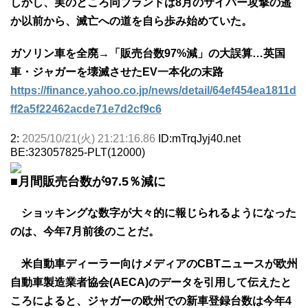
しかし、実のところ同ブランドは8月のサイバー攻撃の遥
か以前から、滅亡への道を自ら歩み始めていた。
ガソリン車を全廃→「販売台数97%減」の大誤算…英国
車・ジャガーを壊滅させたEV一本化の末路
https://finance.yahoo.co.jp/news/detail/64ef454ea1811d
ff2a5f22462acde71e7d2cf9c6
2:
2025/10/21(火) 21:21:16.86
ID:mTrqJyj40.net
BE:323057825-PLT(12000)
■月間販売台数が97.5％減に
ショッキングな数字が大々的に報じられるようになった
のは、今年7月前後のことだ。
米自動車ディーラー向けメディアのCBTニュースが欧州
自動車製造業者協会(AECA)のデータを引用して伝えたと
ころによると、ジャガーの欧州での新車登録台数は今年4