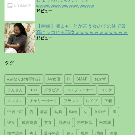
wwwwwwwwwwwwwwww
19ビュー
【画像】腋ま●ことか言う女の子の体で最
高にシコれる部位ｗｗｗｗｗｗｗｗｗｗｗ
13ビュー
タグ
#みなりお修学旅行
AV女優
H
SMAP
おかず
まんさん
エロ
グラビア
コスプレイヤー
コミケ
スマスマ
チェリーボーイ
フランス
レイプ
下着
中居正広
乳
事故
写真
動画
女
女の子
嵐
彼女
成宮寛貴
文春
最終回
木村拓哉
松本潤
橋本環奈
炎上
爆弾発言
犯人
現在
理由
画像