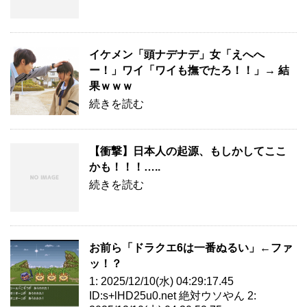
イケメン「頭ナデナデ」女「えへへ
ー！」ワイ「ワイも撫でたろ！！」→ 結
果ｗｗｗ
続きを読む
【衝撃】日本人の起源、もしかしてここ
かも！！！…..
続きを読む
お前ら「ドラクエ6は一番ぬるい」←ファ
ッ！？
1: 2025/12/10(水) 04:29:17.45
ID:s+lHD25u0.net 絶対ウソやん 2: