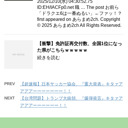
2025/12/10(水) 04:30:52.75
ID:EH/IACFp0.net 職 … The post お前ら
「ドラクエ6は一番ぬるい」←ファッ！？
first appeared on あらまめ2ch. Copyright
© 2025 あらまめ2ch All Rights Reserved.
【衝撃】免許証再交付数、全国1位になっ
た県がこちらｗｗｗｗｗ
続きを読む
PREV
【超速報】日本サッカー協会、『重大発表』キタァア
アアアーーーーーーー！！
NEXT
【台湾問題】トランプ大統領、『爆弾発言』キタァア
アアアーーーーーー！！