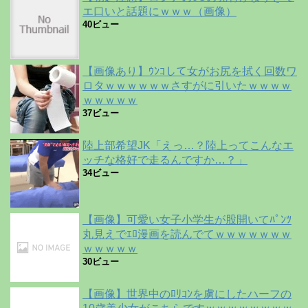
エ口いと話題にｗｗｗ（画像）
40ビュー
【画像あり】ｳﾝｺして女がお尻を拭く回数ワ
ロタｗｗｗｗｗｗさすがに引いたｗｗｗｗ
ｗｗｗｗｗ
37ビュー
陸上部希望JK「えっ…？陸上ってこんなエ
ッチな格好で走るんですか…？」
34ビュー
【画像】可愛い女子小学生が股開いてﾊﾟﾝﾂ
丸見えでｴﾛ漫画を読んでてｗｗｗｗｗｗｗ
ｗｗｗｗｗ
30ビュー
【画像】世界中のﾛﾘｺﾝを虜にしたハーフの