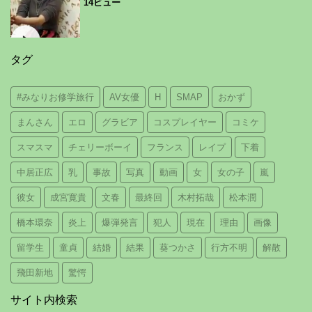
14ビュー
タグ
#みなりお修学旅行
AV女優
H
SMAP
おかず
まんさん
エロ
グラビア
コスプレイヤー
コミケ
スマスマ
チェリーボーイ
フランス
レイプ
下着
中居正広
乳
事故
写真
動画
女
女の子
嵐
彼女
成宮寛貴
文春
最終回
木村拓哉
松本潤
橋本環奈
炎上
爆弾発言
犯人
現在
理由
画像
留学生
童貞
結婚
結果
葵つかさ
行方不明
解散
飛田新地
驚愕
サイト内検索