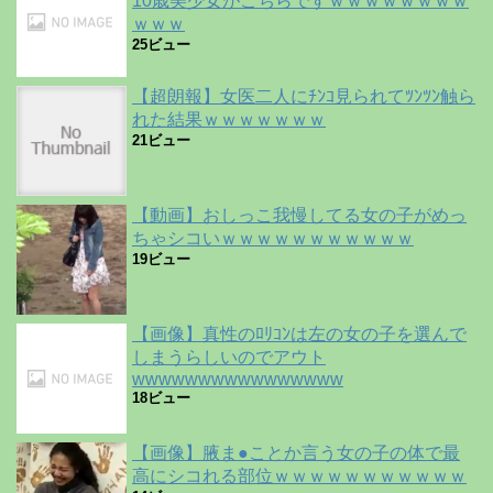
10歳美少女がこちらですｗｗｗｗｗｗｗｗ
ｗｗｗ
25ビュー
【超朗報】女医二人にﾁﾝｺ見られてﾂﾝﾂﾝ触ら
れた結果ｗｗｗｗｗｗｗ
21ビュー
【動画】おしっこ我慢してる女の子がめっ
ちゃシコいｗｗｗｗｗｗｗｗｗｗｗ
19ビュー
【画像】真性のﾛﾘｺﾝは左の女の子を選んで
しまうらしいのでアウト
wwwwwwwwwwwwwwww
18ビュー
【画像】腋ま●ことか言う女の子の体で最
高にシコれる部位ｗｗｗｗｗｗｗｗｗｗｗ