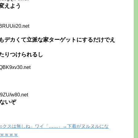
変えよう
BRUUii20.net
もデカくて立派な家ターゲットにするだけでえ
たりつけられるし
zQBK9xv30.net
J9ZU/w80.net
てないぞ
○クスは無しね」ワイ「……」→下着がヌルヌルにな
ｗｗｗｗ