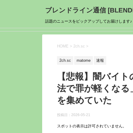
ブレンドライン通信 [BLENDL
話題のニュースをピックアップしてお届けします♪
HOME
>
2ch.sc
>
2ch.sc
matome
速報
【悲報】闇バイト
法で罪が軽くなる
を集めていた
投稿日：
2026-05-21