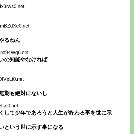
Nx3rws0.net
YmBZdXe0.net
やるねん
3mf84Wq0.net
いの知能やなければ
DlVpLi0.net
無期も絶対にないし
zttju0.net
くして少年であろうと人生が終わる事を世に示
いという世に示す事になる