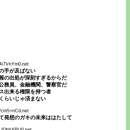
64i7VnYm0.net
の手が及ばない
報の出処が深刻すぎるからだ
公務員、金融機関、警察官だ
ス出来る権限を持つ者
くらいじゃ済まない
jPcm5+nCd.net
て発想のガキの未来ははたして
LUObhXPU0.net