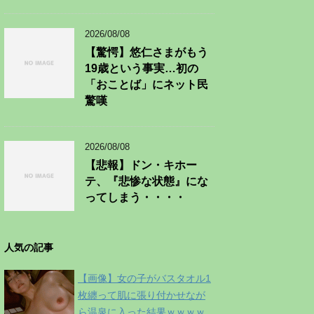
2026/08/08
【驚愕】悠仁さまがもう
19歳という事実…初の
「おことば」にネット民
驚嘆
2026/08/08
【悲報】ドン・キホー
テ、『悲惨な状態』にな
ってしまう・・・・
人気の記事
【画像】女の子がバスタオル1
枚纏って肌に張り付かせなが
ら温泉に入った結果ｗｗｗｗ