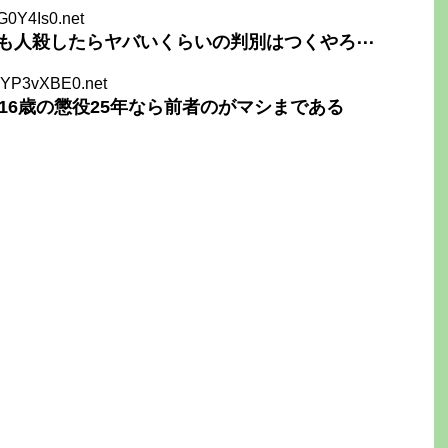
G0Y4Is0.net
も人殺したらヤバいくらいの判別はつくやろ⋯
CYP3vXBE0.net
16歳の懲役25年なら前者のがマシまである