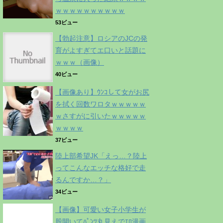
ｗｗｗｗｗｗｗｗｗｗ
53ビュー
【勃起注意】ロシアのJCの発
育がよすぎてエ口いと話題に
ｗｗｗ（画像）
40ビュー
【画像あり】ｳﾝｺして女がお尻
を拭く回数ワロタｗｗｗｗｗ
ｗさすがに引いたｗｗｗｗｗ
ｗｗｗｗ
37ビュー
陸上部希望JK「えっ…？陸上
ってこんなエッチな格好で走
るんですか…？」
34ビュー
【画像】可愛い女子小学生が
股開いてﾊﾟﾝﾂ丸見えでｴﾛ漫画