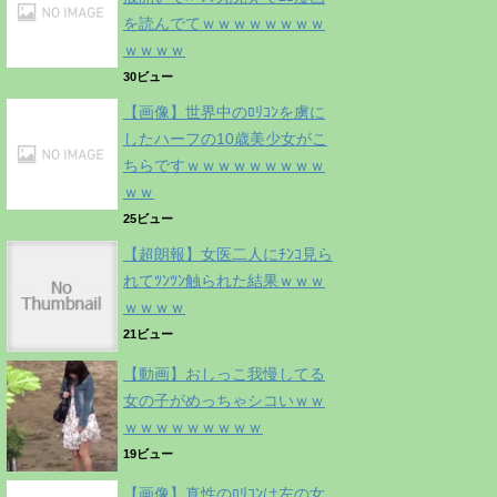
を読んでてｗｗｗｗｗｗｗｗ
ｗｗｗｗ
30ビュー
【画像】世界中のﾛﾘｺﾝを虜に
したハーフの10歳美少女がこ
ちらですｗｗｗｗｗｗｗｗｗ
ｗｗ
25ビュー
【超朗報】女医二人にﾁﾝｺ見ら
れてﾂﾝﾂﾝ触られた結果ｗｗｗ
ｗｗｗｗ
21ビュー
【動画】おしっこ我慢してる
女の子がめっちゃシコいｗｗ
ｗｗｗｗｗｗｗｗｗ
19ビュー
【画像】真性のﾛﾘｺﾝは左の女