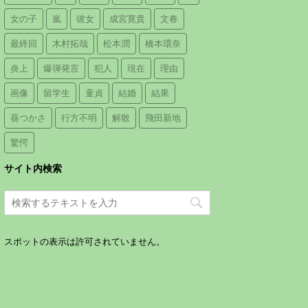
女の子
嵐
彼女
成宮寛貴
文春
最終回
木村拓哉
松本潤
橋本環奈
炎上
爆弾発言
犯人
現在
理由
画像
留学生
童貞
結婚
結果
葵つかさ
行方不明
解散
飛田新地
驚愕
サイト内検索