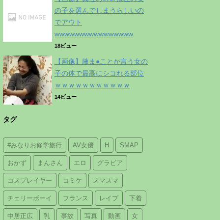
の子を選んでしまうらしいの
でアウト
wwwwwwwwwwwwwwww
18ビュー
【画像】腋ま●ことか言う女の
子の体で最高にシコれる部位
ｗｗｗｗｗｗｗｗｗｗｗ
14ビュー
タグ
#みなりお修学旅行
AV女優
H
SMAP
おかず
まんさん
エロ
グラビア
コスプレイヤー
コミケ
スマスマ
チェリーボーイ
フランス
レイプ
下着
中居正広
乳
事故
写真
動画
女