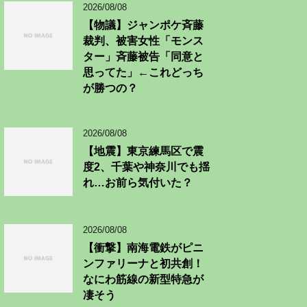
2026/08/08
【物議】ジャンポケ斉藤
裁判、被害女性「モンス
ター」斉藤被告「同意と
思ってた」←これどっち
が勝つの？
2026/08/08
【地震】東京練馬区で震
度2、千葉や神奈川でも揺
れ…お前ら気付いた？
2026/08/08
【衝撃】南海電鉄がピニ
ンファリーナと初共創！
なにわ筋線の新型特急が
凄そう