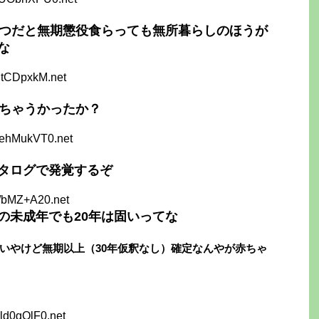
やつだと無期懲役食らっても無所暮らしのほうが
な
ltCDpxkM.net
けちゃうかったか？
FehMukVT0.net
タログで発覚するぞ
d/bMZ+A20.net
の未成年でも20年は固いってな
いやけど無期以上（30年仮釈なし）確定なんやが赤ちゃ
ld0gQlF0.net