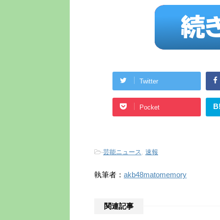
Twitter
B
Pocket
-
芸能ニュース
,
速報
執筆者：
akb48matomemory
関連記事