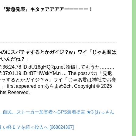
、『緊急発表』キタァアアアアーーーーー！
いのにスパチャするとかガイジ？w」ワイ「じゃあ君は
ないんだね？」
) 07:36:24.78 ID:dU16gHQRp.net 論破してもうた………
 07:37:01.19 ID:rBTHWskYM.n … The post バカ「見返
チャするとかガイジ？w」ワイ「じゃあ君は神社でお賽
st appeared on あらまめ2ch. Copyright © 2025
ts Reserved.
自民、ストーカー加害者へGPS装着提言 ★3 [おっさん
ＥＶを続々投入へ [668024367]