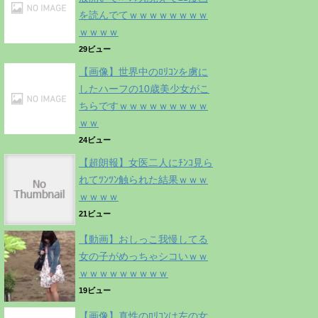
を読んでてｗｗｗｗｗｗｗｗ
ｗｗｗｗ
29ビュー
【画像】世界中のﾛﾘｺﾝを虜に
したハーフの10歳美少女がこ
ちらですｗｗｗｗｗｗｗｗｗ
ｗｗ
24ビュー
【超朗報】女医二人にﾁﾝｺ見ら
れてﾂﾝﾂﾝ触られた結果ｗｗｗ
ｗｗｗｗ
21ビュー
【動画】おしっこ我慢してる
女の子がめっちゃシコいｗｗ
ｗｗｗｗｗｗｗｗｗ
19ビュー
【画像】真性のﾛﾘｺﾝは左の女