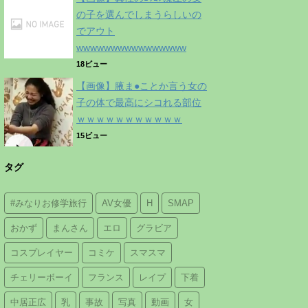
の子を選んでしまうらしいの
でアウト
wwwwwwwwwwwwwwww
18ビュー
【画像】腋ま●ことか言う女の
子の体で最高にシコれる部位
ｗｗｗｗｗｗｗｗｗｗｗ
15ビュー
タグ
#みなりお修学旅行
AV女優
H
SMAP
おかず
まんさん
エロ
グラビア
コスプレイヤー
コミケ
スマスマ
チェリーボーイ
フランス
レイプ
下着
中居正広
乳
事故
写真
動画
女