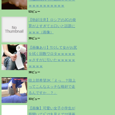
ｗｗｗｗｗｗｗｗｗｗ
53ビュー
【勃起注意】ロシアのJCの発
育がよすぎてエ口いと話題に
ｗｗｗ（画像）
39ビュー
【画像あり】ｳﾝｺして女がお尻
を拭く回数ワロタｗｗｗｗｗ
ｗさすがに引いたｗｗｗｗｗ
ｗｗｗｗ
38ビュー
陸上部希望JK「えっ…？陸上
ってこんなエッチな格好で走
るんですか…？」
33ビュー
【画像】可愛い女子小学生が
股開いてﾊﾟﾝﾂ丸見えでｴﾛ漫画