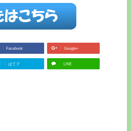
Facebook
Google+
!
はてブ
LINE