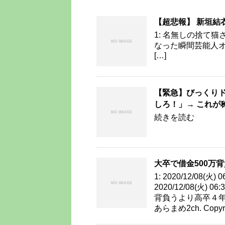
【超悲報】 新垣結衣
1: 名無しの捨て猫さん 2
なった瞬間芸能人オーラ
[…]
【緊急】びっくり
しろ！」→ これが
続きを読む
大卒で借金500万
1: 2020/12/08(火
2020/12/08(火) 06
背負うより高卒４年で16
あらまめ2ch. Copyrig