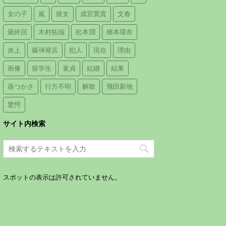
女の子
嵐
彼女
成宮寛貴
文春
最終回
木村拓哉
松本潤
橋本環奈
炎上
爆弾発言
犯人
現在
理由
画像
留学生
童貞
結婚
結果
葵つかさ
行方不明
解散
飛田新地
驚愕
サイト内検索