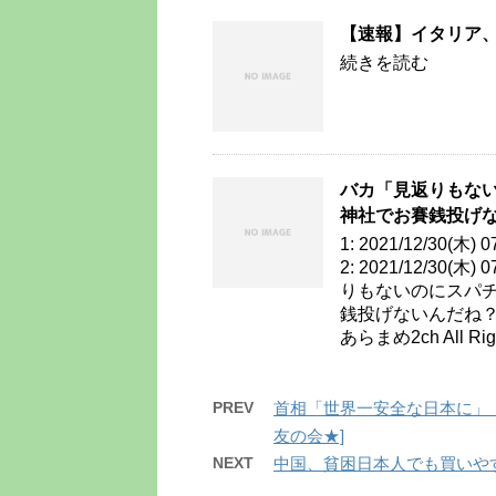
【速報】イタリア
続きを読む
バカ「見返りもな
神社でお賽銭投げ
1: 2021/12/30(木
2: 2021/12/30(木)
りもないのにスパ
銭投げないんだね？」 fir
あらまめ2ch All Righ
PREV
首相「世界一安全な日本に」 
友の会★]
NEXT
中国、貧困日本人でも買いやすい軽