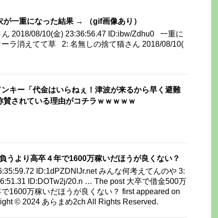
が一重になった結果 → （gif画像あり）
018/08/10(金) 23:36:56.47 ID:ibw/Zdhu0 一重に
消えてて草 2: 名無しの捨て猫さん 2018/08/10(
ドンキー「代金はいらねぇ！津波が来るから早く避難
称賛されている理由がコチラｗｗｗｗｗ
背負うより高卒４年で1600万稼いだほうが良くない？
) 06:35:59.72 ID:1dPZDNlJr.net みんな何考えてんのや 3:
:36:51.31 ID:DOTw2j/20.n … The post 大卒で借金500万
00万稼いだほうが良くない？ first appeared on
ht © 2024 あらまめ2ch All Rights Reserved.