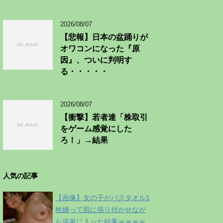
2026/08/07
【悲報】日本の盆踊りが
オワコンになった『原
因』、ついに判明す
る・・・・・
2026/08/07
【衝撃】若者達「株取引
をゲーム感覚にした
ろ！」→結果
人気の記事
【画像】女の子がバスタオル1
枚纏って肌に張り付かせなが
ら温泉に入った結果ｗｗｗｗ