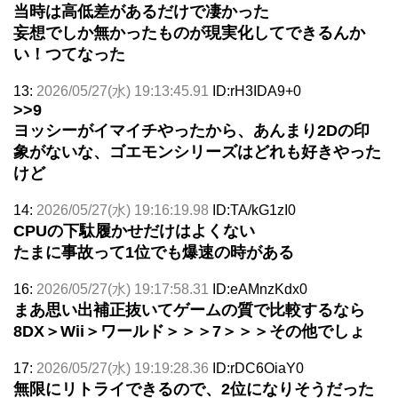
当時は高低差があるだけで凄かった
妄想でしか無かったものが現実化してできるんか
い！つてなった
13:
2026/05/27(水) 19:13:45.91
ID:rH3IDA9+0
>>9
ヨッシーがイマイチやったから、あんまり2Dの印
象がないな、ゴエモンシリーズはどれも好きやった
けど
14:
2026/05/27(水) 19:16:19.98
ID:TA/kG1zI0
CPUの下駄履かせだけはよくない
たまに事故って1位でも爆速の時がある
16:
2026/05/27(水) 19:17:58.31
ID:eAMnzKdx0
まあ思い出補正抜いてゲームの質で比較するなら
8DX＞Wii＞ワールド＞＞＞7＞＞＞その他でしょ
17:
2026/05/27(水) 19:19:28.36
ID:rDC6OiaY0
無限にリトライできるので、2位になりそうだった