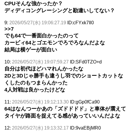
CPUそんな強かったか？
ディディコングレーシングと勘違いしてない？
9:
2026/05/27(水) 19:06:27.19
ID:cFYxk7Il0
>>7
でも64で一番面白かったのって
カービィ64とゴエモンでろでろなんだよな
結局は横ゲーが面白い
10:
2026/05/27(水) 19:07:59.27
ID:SFd0TZO+d
自分は初代ほどハマれんかったな
2Dと3Dじゃ勝手も違うし羽でのショートカットな
くしたのもつまらんかった
4人対戦は良かったけどな
11:
2026/05/27(水) 19:12:13.30
ID:gGp0fCa90
64はなんつーかあの「ズドドドド」と車体が震えて
タイヤが路面を捉えてる感があっていいんだよな
12:
2026/05/27(水) 19:13:32.17
ID:9vaEBjMR0