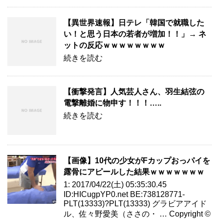
【異世界速報】日テレ「韓国で就職した
い！と思う日本の若者が増加！！」→ ネ
ットの反応ｗｗｗｗｗｗｗｗ
続きを読む
【衝撃発言】人気芸人さん、羽生結弦の
電撃離婚に物申す！！！…..
続きを読む
【画像】10代の少女がFカップおっパイを
露骨にアピールした結果ｗｗｗｗｗｗｗ
1: 2017/04/22(土) 05:35:30.45
ID:HICugpYP0.net BE:738128771-
PLT(13333)?PLT(13333) グラビアアイド
ル、佐々野愛美（ささの・ … Copyright ©