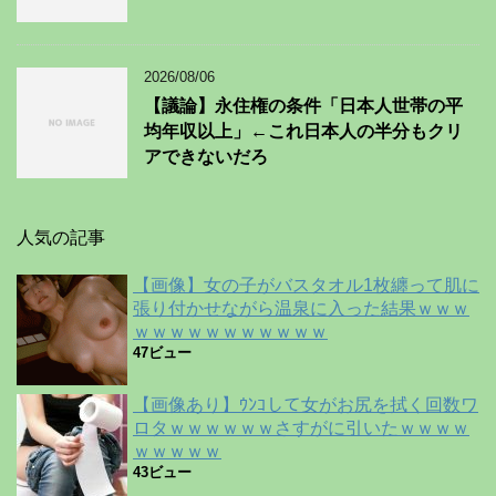
2026/08/06
【議論】永住権の条件「日本人世帯の平
均年収以上」←これ日本人の半分もクリ
アできないだろ
人気の記事
【画像】女の子がバスタオル1枚纏って肌に
張り付かせながら温泉に入った結果ｗｗｗ
ｗｗｗｗｗｗｗｗｗｗｗ
47ビュー
【画像あり】ｳﾝｺして女がお尻を拭く回数ワ
ロタｗｗｗｗｗｗさすがに引いたｗｗｗｗ
ｗｗｗｗｗ
43ビュー