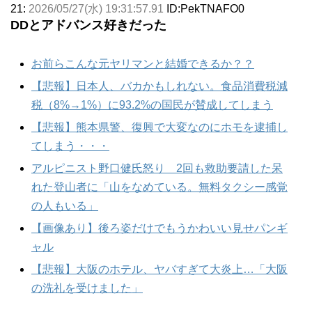
21:
2026/05/27(水) 19:31:57.91
ID:PekTNAFO0
DDとアドバンス好きだった
お前らこんな元ヤリマンと結婚できるか？？
【悲報】日本人、バカかもしれない。食品消費税減
税（8%→1%）に93.2%の国民が賛成してしまう
【悲報】熊本県警、復興で大変なのにホモを逮捕し
てしまう・・・
アルピニスト野口健氏怒り 2回も救助要請した呆
れた登山者に「山をなめている。無料タクシー感覚
の人もいる」
【画像あり】後ろ姿だけでもうかわいい見せパンギ
ャル
【悲報】大阪のホテル、ヤバすぎて大炎上…「大阪
の洗礼を受けました」