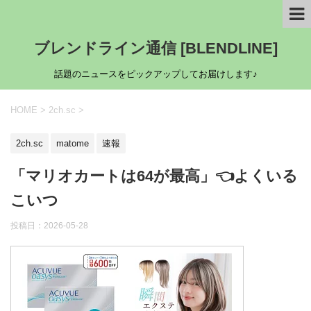
ブレンドライン通信 [BLENDLINE]
話題のニュースをピックアップしてお届けします♪
HOME
>
2ch.sc
>
2ch.sc
matome
速報
「マリオカートは64が最高」👈よくいる
こいつ
投稿日：
2026-05-28