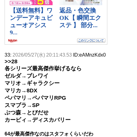
33:
2026/05/27(水) 20:11:43.53
ID:eAMnzKdx0
>>28
各シリーズ最高傑作挙げるなら
ゼルダ→ブレワイ
マリオ→ギャラクシー
マリカ→8DX
ペパマリ→ペパマリRPG
スマブラ→SP
ぶつ森→とびだせ
カービィ→ディスカバリー
64が最高傑作なのはスタフォくらいだわ