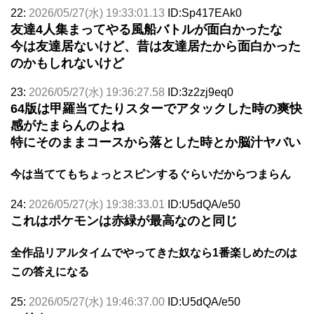
22:
2026/05/27(水) 19:33:01.13
ID:Sp417EAk0
友達4人集まってやる風船バトルが面白かったな
今は友達居ないけど、昔は友達居たから面白かった
のかもしれないけど
23:
2026/05/27(水) 19:36:27.58
ID:3z2zj9eq0
64版は甲羅当てたりスターでアタックした時の爽快
感がたまらんのよね
特にそのままコースから落とした時とか脳汁ヤバい
今は当ててもちょっとスピンするぐらいだからつまらん
24:
2026/05/27(水) 19:38:33.01
ID:U5dQA/e50
これはポケモンは赤緑が最高なのと同じ
全作品リアルタイムでやってきた奴なら1番楽しめたのは
この答えになる
25:
2026/05/27(水) 19:46:37.00
ID:U5dQA/e50