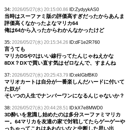
34:
2026/05/27(水) 20:15:00.86
ID:ZydyykAS0
当時はスーファミ版の評価高すぎだったからあんま
評価高くなかったよなマリカ64
俺は64から入ったからわかんなかったけど
35:
2026/05/27(水) 20:15:34.26
ID:dF1e2R760
言うても
マリカDSや7はいい線行ってたんじゃねえかな
8DX？DXで買い直す気はゼロなんで、すまんね
37:
2026/05/27(水) 20:25:43.79
ID:eklGbfBK0
マリオカートは自分が一番楽しんだハードに付いて
た奴が
そいつの人生でナンバーワンになるんじゃないか？
38:
2026/05/27(水) 20:44:28.51
ID:kX7e8MWD0
3D酔いを意識し始めたのは多分スーファミマリカ
ー。64マリカを友達の家で対戦してたらゲーゲーや
っちゃってこれはあわないなと中断した思い出