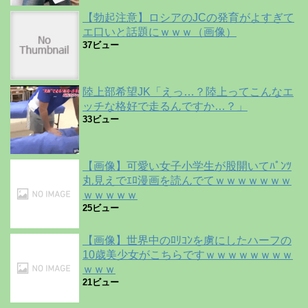
【勃起注意】ロシアのJCの発育がよすぎて
エ口いと話題にｗｗｗ（画像）
37ビュー
陸上部希望JK「えっ…？陸上ってこんなエ
ッチな格好で走るんですか…？」
33ビュー
【画像】可愛い女子小学生が股開いてﾊﾟﾝﾂ
丸見えでｴﾛ漫画を読んでてｗｗｗｗｗｗｗ
ｗｗｗｗｗ
25ビュー
【画像】世界中のﾛﾘｺﾝを虜にしたハーフの
10歳美少女がこちらですｗｗｗｗｗｗｗｗ
ｗｗｗ
21ビュー