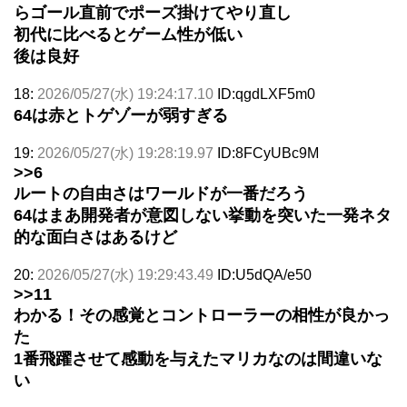
らゴール直前でポーズ掛けてやり直し
初代に比べるとゲーム性が低い
後は良好
18:
2026/05/27(水) 19:24:17.10
ID:qgdLXF5m0
64は赤とトゲゾーが弱すぎる
19:
2026/05/27(水) 19:28:19.97
ID:8FCyUBc9M
>>6
ルートの自由さはワールドが一番だろう
64はまあ開発者が意図しない挙動を突いた一発ネタ
的な面白さはあるけど
20:
2026/05/27(水) 19:29:43.49
ID:U5dQA/e50
>>11
わかる！その感覚とコントローラーの相性が良かっ
た
1番飛躍させて感動を与えたマリカなのは間違いな
い