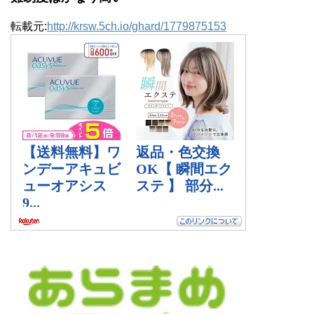
転載元:
http://krsw.5ch.io/ghard/1779875153