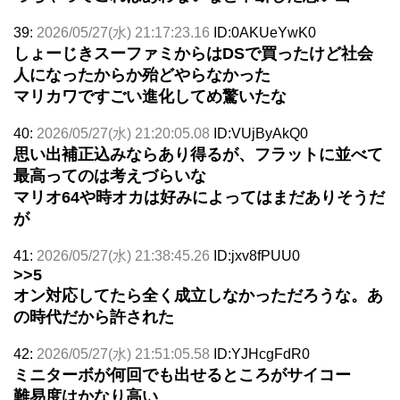
39:
2026/05/27(水) 21:17:23.16
ID:0AKUeYwK0
しょーじきスーファミからはDSで買ったけど社会
人になったからか殆どやらなかった
マリカワですごい進化してめ驚いたな
40:
2026/05/27(水) 21:20:05.08
ID:VUjByAkQ0
思い出補正込みならあり得るが、フラットに並べて
最高ってのは考えづらいな
マリオ64や時オカは好みによってはまだありそうだ
が
41:
2026/05/27(水) 21:38:45.26
ID:jxv8fPUU0
>>5
オン対応してたら全く成立しなかっただろうな。あ
の時代だから許された
42:
2026/05/27(水) 21:51:05.58
ID:YJHcgFdR0
ミニターボが何回でも出せるところがサイコー
難易度はかなり高い