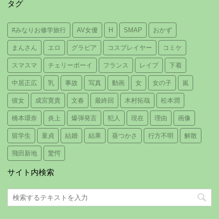
タグ
#みなりお修学旅行
AV女優
H
SMAP
おかず
まんさん
エロ
グラビア
コスプレイヤー
コミケ
スマスマ
チェリーボーイ
フランス
レイプ
下着
中居正広
乳
事故
写真
動画
女
女の子
嵐
彼女
成宮寛貴
文春
最終回
木村拓哉
松本潤
橋本環奈
炎上
爆弾発言
犯人
現在
理由
画像
留学生
童貞
結婚
結果
葵つかさ
行方不明
解散
飛田新地
驚愕
サイト内検索