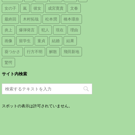
女の子
嵐
彼女
成宮寛貴
文春
最終回
木村拓哉
松本潤
橋本環奈
炎上
爆弾発言
犯人
現在
理由
画像
留学生
童貞
結婚
結果
葵つかさ
行方不明
解散
飛田新地
驚愕
サイト内検索