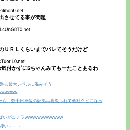
2iIihoa0.net
出させてる事が問題
ALcUnG8T0.net
のＵＲＬくらいまでバレてそうだけど
kTuorIL0.net
るの気付かずに5ちゃんみてもーたことあるわ
過去最大レベルに混みそう
wwwwww
たら、数十日単位の証拠写真撮られて会社クビになっ
ぱいがコチラwwwwwwwwwwww
凄い・・・