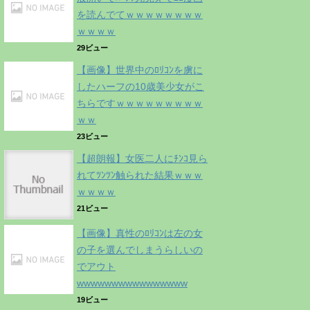
を読んでてｗｗｗｗｗｗｗｗ
ｗｗｗｗ
29ビュー
【画像】世界中のﾛﾘｺﾝを虜に
したハーフの10歳美少女がこ
ちらですｗｗｗｗｗｗｗｗｗ
ｗｗ
23ビュー
【超朗報】女医二人にﾁﾝｺ見ら
れてﾂﾝﾂﾝ触られた結果ｗｗｗ
ｗｗｗｗ
21ビュー
【画像】真性のﾛﾘｺﾝは左の女
の子を選んでしまうらしいの
でアウト
wwwwwwwwwwwwwwww
19ビュー