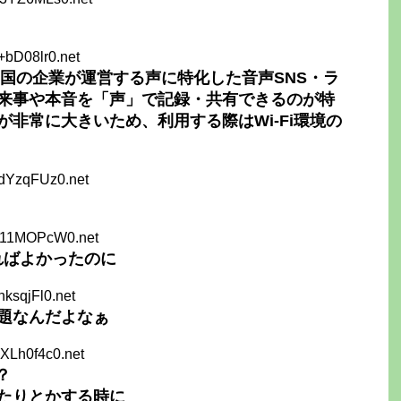
+bD08lr0.net
中国の企業が運営する声に特化した音声SNS・ラ
来事や本音を「声」で記録・共有できるのが特
非常に大きいため、利用する際はWi-Fi環境の
9dYzqFUz0.net
Y11MOPcW0.net
やればよかったのに
hksqjFl0.net
題なんだよなぁ
XLh0f4c0.net
？
たりとかする時に