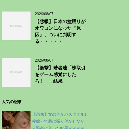
2026/08/07
【悲報】日本の盆踊りが
オワコンになった『原
因』、ついに判明す
る・・・・・
2026/08/07
【衝撃】若者達「株取引
をゲーム感覚にした
ろ！」→結果
人気の記事
【画像】女の子がバスタオル1
枚纏って肌に張り付かせなが
ら温泉に入った結果ｗｗｗｗ