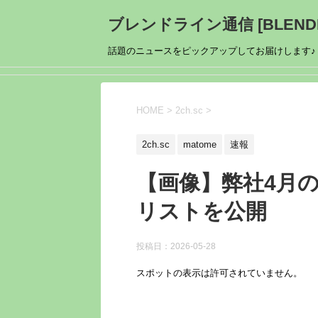
ブレンドライン通信 [BLENDL
話題のニュースをピックアップしてお届けします♪
HOME
>
2ch.sc
>
2ch.sc
matome
速報
【画像】弊社4月
リストを公開
投稿日：
2026-05-28