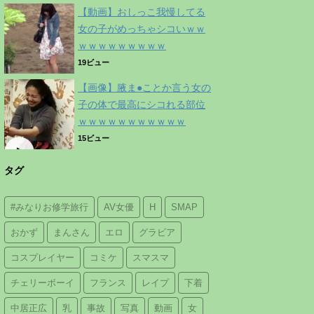
【動画】おしっこ我慢してる
女の子がめっちゃシコいｗｗ
ｗｗｗｗｗｗｗｗｗ
19ビュー
【画像】腋ま●ことか言う女の
子の体で最高にシコれる部位
ｗｗｗｗｗｗｗｗｗｗｗ
15ビュー
タグ
#みなりお修学旅行
AV女優
H
SMAP
おかず
まんさん
エロ
グラビア
コスプレイヤー
コミケ
スマスマ
チェリーボーイ
フランス
レイプ
下着
中居正広
乳
事故
写真
動画
女