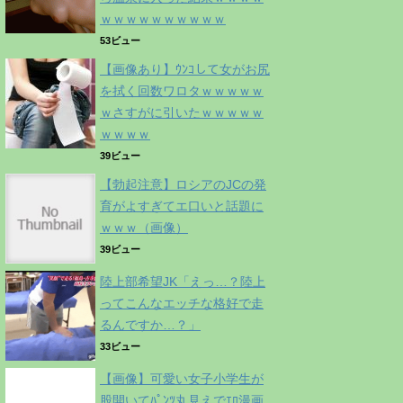
ｗｗｗｗｗｗｗｗｗｗ
53ビュー
【画像あり】ｳﾝｺして女がお尻
を拭く回数ワロタｗｗｗｗｗ
ｗさすがに引いたｗｗｗｗｗ
ｗｗｗｗ
39ビュー
【勃起注意】ロシアのJCの発
育がよすぎてエ口いと話題に
ｗｗｗ（画像）
39ビュー
陸上部希望JK「えっ…？陸上
ってこんなエッチな格好で走
るんですか…？」
33ビュー
【画像】可愛い女子小学生が
股開いてﾊﾟﾝﾂ丸見えでｴﾛ漫画