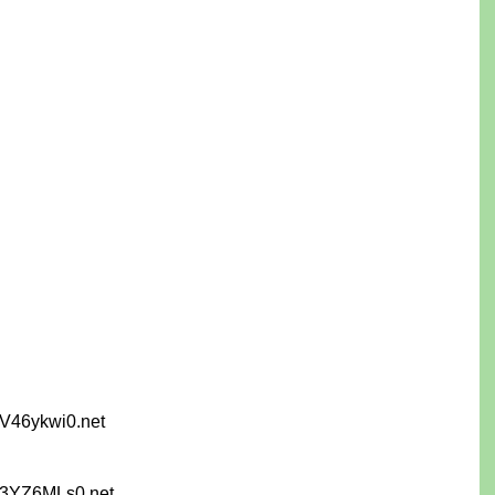
V46ykwi0.net
K3YZ6MLs0.net