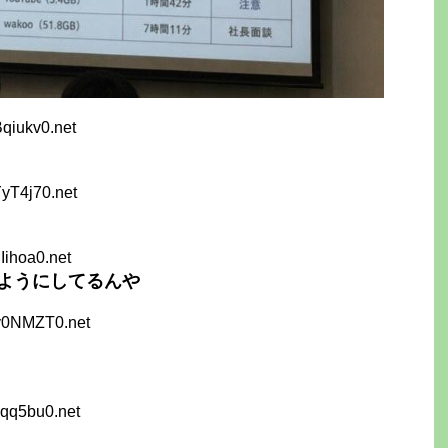
Bqiukv0.net
YyT4j70.net
iIihoa0.net
ようにしてるんや
y0NMZT0.net
vqq5bu0.net