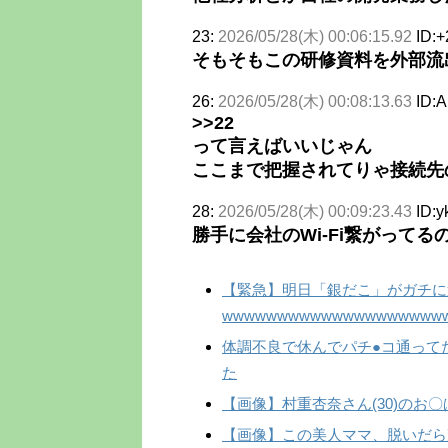
23:
2026/05/28(木) 00:06:15.92
ID:+
そもそもこの研修資料を外部流
26:
2026/05/28(木) 00:08:13.63
ID:
>>22
って言えばいいじゃん
ここまで把握されてりゃ接続先
28:
2026/05/28(木) 00:09:23.43
ID:y
勝手に会社のWi-Fi繋がって
【緊急】明日「銀だこ」がガチに
wwwwwwwwwwwwwwwwwwww
体調不良で休んでパチ●コ通って
た
【画像】村重杏奈さん(30)のお〇
【画像】この美人ママ、脱いだら