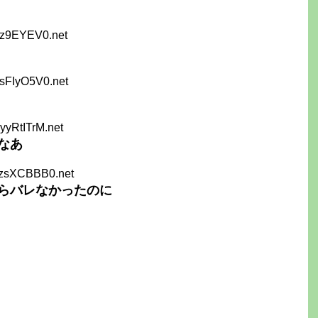
7z9EYEV0.net
sFIyO5V0.net
yyRtITrM.net
なあ
2zsXCBBB0.net
らバレなかったのに