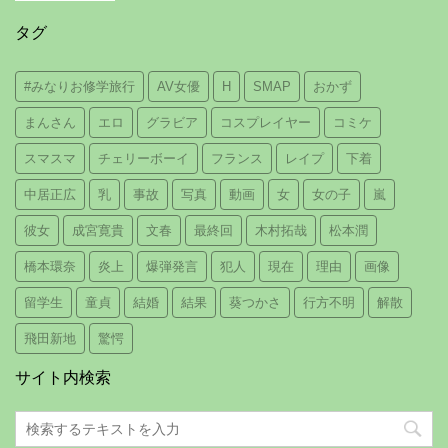
タグ
#みなりお修学旅行
AV女優
H
SMAP
おかず
まんさん
エロ
グラビア
コスプレイヤー
コミケ
スマスマ
チェリーボーイ
フランス
レイプ
下着
中居正広
乳
事故
写真
動画
女
女の子
嵐
彼女
成宮寛貴
文春
最終回
木村拓哉
松本潤
橋本環奈
炎上
爆弾発言
犯人
現在
理由
画像
留学生
童貞
結婚
結果
葵つかさ
行方不明
解散
飛田新地
驚愕
サイト内検索