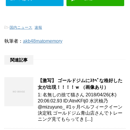
-
国内ニュース
,
速報
執筆者：
akb48matomemory
関連記事
【激写】 ゴールドジムにｽｹﾍﾞな格好した
女が出現！！！！ｗ （画像あり）
1: 名無しの捨て猫さん 2018/04/26(木)
20:06:02.93 ID:AtrxKFtj0 水沢柚乃
@mizuyuno_ #1ヶ月ベルフィークイーン
決定戦 ゴールドジム青山店さんでトレー
ニング見てもらってき […]