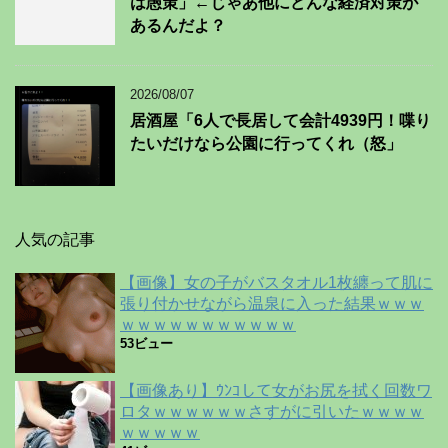
は愚策」←じゃあ他にどんな経済対策が
あるんだよ？
2026/08/07
居酒屋「6人で長居して会計4939円！喋り
たいだけなら公園に行ってくれ（怒」
人気の記事
【画像】女の子がバスタオル1枚纏って肌に
張り付かせながら温泉に入った結果ｗｗｗ
ｗｗｗｗｗｗｗｗｗｗｗ
53ビュー
【画像あり】ｳﾝｺして女がお尻を拭く回数ワ
ロタｗｗｗｗｗｗさすがに引いたｗｗｗｗ
ｗｗｗｗｗ