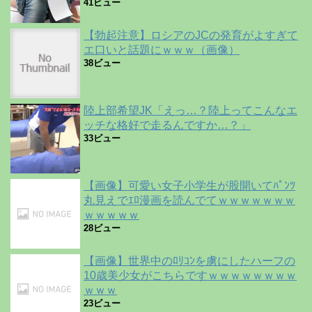
41ビュー
【勃起注意】ロシアのJCの発育がよすぎて
エ口いと話題にｗｗｗ（画像）
38ビュー
陸上部希望JK「えっ…？陸上ってこんなエ
ッチな格好で走るんですか…？」
33ビュー
【画像】可愛い女子小学生が股開いてﾊﾟﾝﾂ
丸見えでｴﾛ漫画を読んでてｗｗｗｗｗｗｗ
ｗｗｗｗｗ
28ビュー
【画像】世界中のﾛﾘｺﾝを虜にしたハーフの
10歳美少女がこちらですｗｗｗｗｗｗｗｗ
ｗｗｗ
23ビュー