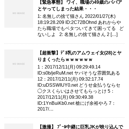
【緊急事態】 ワイ、職場の49歳のババア
とヤってしまった結果・・・
1: 名無しの捨て猫さん 2022/01/27(木)
18:19:28.209 ID:2C72BOhnd あれからや
たら職場でもベタついてきて困ってる ど
ないしよ 2: 名無しの捨て猫さん 2 […]
【超衝撃】ﾃﾞｶ乳のアムウェイ女(28)とヤ
りまくったらｗｗｗｗｗｗ
1：2017/12/11(月) 09:29:49.14
ID:s0b/jeRuM.net ヤバそうな雰囲気ある
12：2017/12/11(月) 09:32:17.74
ID:uDSSWIUY0.net どうせ金払うならセ
◯クスくらいはさせてもらっとけ 5：
2017/12/11(月) 09:30:49.38
ID:1YnBuiKb0.net 槍にげ余裕やろ 7：
2017/…
【激撮】 ﾌﾟｰﾙ中継に巨乳JKが映り込んで