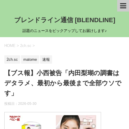
ブレンドライン通信 [BLENDLINE]
話題のニュースをピックアップしてお届けします♪
HOME
>
2ch.sc
>
2ch.sc
matome
速報
【ブス報】小西被告「内田梨瑚の調書は
デタラメ、最初から最後まで全部ウソで
す」
投稿日：
2026-05-30