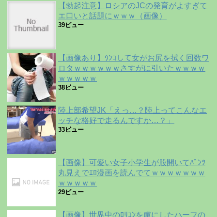
【勃起注意】ロシアのJCの発育がよすぎて
エ口いと話題にｗｗｗ（画像）
39ビュー
【画像あり】ｳﾝｺして女がお尻を拭く回数ワ
ロタｗｗｗｗｗｗさすがに引いたｗｗｗｗ
ｗｗｗｗｗ
38ビュー
陸上部希望JK「えっ…？陸上ってこんなエ
ッチな格好で走るんですか…？」
33ビュー
【画像】可愛い女子小学生が股開いてﾊﾟﾝﾂ
丸見えでｴﾛ漫画を読んでてｗｗｗｗｗｗｗ
ｗｗｗｗｗ
29ビュー
【画像】世界中のﾛﾘｺﾝを虜にしたハーフの