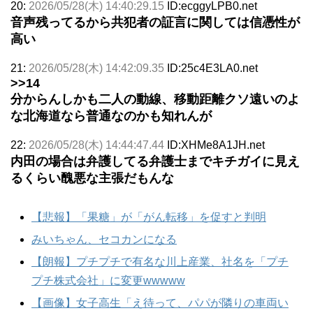
20:
2026/05/28(木) 14:40:29.15
ID:ecggyLPB0.net
音声残ってるから共犯者の証言に関しては信憑性が
高い
21:
2026/05/28(木) 14:42:09.35
ID:25c4E3LA0.net
>>14
分からんしかも二人の動線、移動距離クソ遠いのよ
な北海道なら普通なのかも知れんが
22:
2026/05/28(木) 14:44:47.44
ID:XHMe8A1JH.net
内田の場合は弁護してる弁護士までキチガイに見え
るくらい醜悪な主張だもんな
【悲報】「果糖」が「がん転移」を促すと判明
みいちゃん、セコカンになる
【朗報】プチプチで有名な川上産業、社名を「プチ
プチ株式会社」に変更wwwww
【画像】女子高生「え待って、パパが隣りの車両い