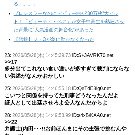
る。。。」
プロレスラーなのにデビュー曲が“80万枚”大ヒッ
ト！「ビューティ・ペア」が女子中高生を熱狂させ
た背景に“人気漫画の舞台化”があった
【悲報】ジ・Oが急に動かなくなった
23:
2026/05/28(木) 14:45:39.73
ID:S+3AVRK70.net
>>17
多分出てこれない食い違いが多すぎて裁判にならな
い供述がなんかおかしい
25:
2026/05/28(木) 14:46:55.18
ID:QeTdE8Ig0.net
こいつと関係を持ってた刑事どうなったんだよ
証人として出廷させろよ公人なんだからよ
28:
2026/05/28(木) 14:49:53.99
ID:s4xB/KAA0.net
>>22
弁護士(内田･･･!!お前ほんまにその主張で挑むんや