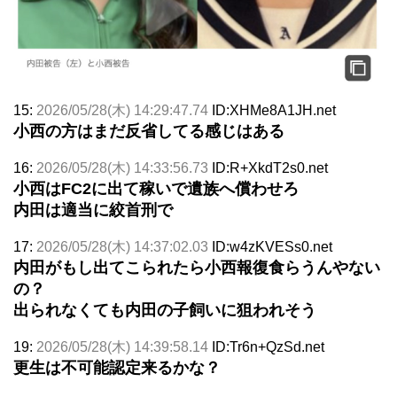
15:
2026/05/28(木) 14:29:47.74
ID:XHMe8A1JH.net
小西の方はまだ反省してる感じはある
16:
2026/05/28(木) 14:33:56.73
ID:R+XkdT2s0.net
小西はFC2に出て稼いで遺族へ償わせろ
内田は適当に絞首刑で
17:
2026/05/28(木) 14:37:02.03
ID:w4zKVESs0.net
内田がもし出てこられたら小西報復食らうんやない
の？
出られなくても内田の子飼いに狙われそう
19:
2026/05/28(木) 14:39:58.14
ID:Tr6n+QzSd.net
更生は不可能認定来るかな？