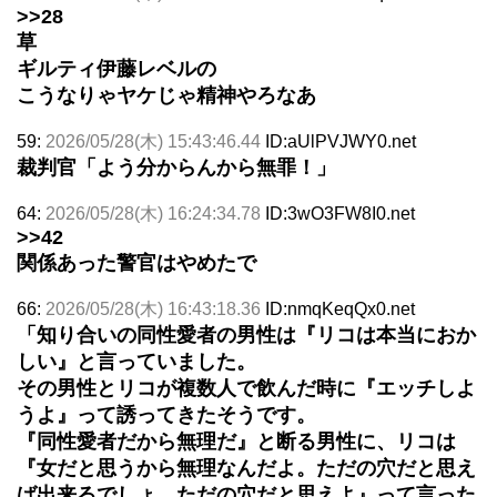
>>28
草
ギルティ伊藤レベルの
こうなりゃヤケじゃ精神やろなあ
59:
2026/05/28(木) 15:43:46.44
ID:aUlPVJWY0.net
裁判官「よう分からんから無罪！」
64:
2026/05/28(木) 16:24:34.78
ID:3wO3FW8I0.net
>>42
関係あった警官はやめたで
66:
2026/05/28(木) 16:43:18.36
ID:nmqKeqQx0.net
「知り合いの同性愛者の男性は『リコは本当におか
しい』と言っていました。
その男性とリコが複数人で飲んだ時に『エッチしよ
うよ』って誘ってきたそうです。
『同性愛者だから無理だ』と断る男性に、リコは
『女だと思うから無理なんだよ。ただの穴だと思え
ば出来るでしょ。ただの穴だと思えよ』って言った