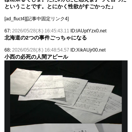
ということです。とにかく性欲がすごかった」
[ad_fluct4][記事中固定リンク4]
67:
2026/05/28(木) 16:45:43.11
ID:lAUptYzx0.net
北海道の2つの事件ごっちゃになる
68:
2026/05/28(木) 16:48:54.57
ID:XikAUjr00.net
小西の必死の人間アピール