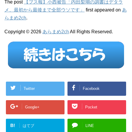
The post
【ブス報】小西被告「内田梨瑚の調書はデタラ
メ、最初から最後まで全部ウソです」
first appeared on
あ
らまめ2ch
.
Copyright © 2026
あらまめ2ch
All Rights Reserved.
Twitter
Facebook
Google+
Pocket
B!
はてブ
LINE