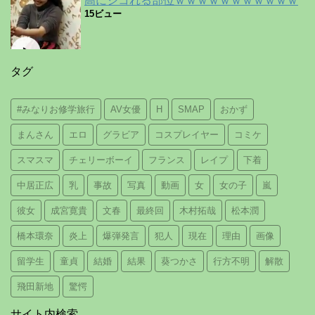
高にシコれる部位ｗｗｗｗｗｗｗｗｗｗｗ
15ビュー
タグ
#みなりお修学旅行
AV女優
H
SMAP
おかず
まんさん
エロ
グラビア
コスプレイヤー
コミケ
スマスマ
チェリーボーイ
フランス
レイプ
下着
中居正広
乳
事故
写真
動画
女
女の子
嵐
彼女
成宮寛貴
文春
最終回
木村拓哉
松本潤
橋本環奈
炎上
爆弾発言
犯人
現在
理由
画像
留学生
童貞
結婚
結果
葵つかさ
行方不明
解散
飛田新地
驚愕
サイト内検索