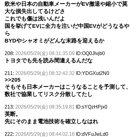
欧米や日本の自動車メーカーがEV撤退や縮小で莫
大な損失出してるけどさ
これでも傷は浅いんだよ
国を挙げてEVに全力を注いだ中国EVがどうなるや
ら
BYDやシャオミがどんな末路を迎えるか
208:
2026/05/29(金) 08:31:35.09
ID:OQ0Jlvjb0
トヨタでも先を読み間違えるんだな
211:
2026/05/29(金) 08:32:42.32
ID:YDGXut2N0
>>205
そもそも日本メーカーはこうなることを予測して、
数社で協業してリスク分散してたし
213:
2026/05/29(金) 08:35:19.81
ID:sYQzHPjx0
英断。
先にそのまま電池技術を確立しなはれ
222:
2026/05/29(金) 08:44:02.18
ID:dVFuJwLd0