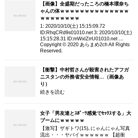
【画像】全盛期だったころの橋本環奈ち
ゃんの体ｗｗｗｗｗｗｗｗｗｗｗｗｗｗ
ｗｗｗｗｗｗｗｗ
1: 2020/10/10(土) 15:15:09.72
ID:RhqCRd9s01010.net 3: 2020/10/10(土)
15:15:28.31 ID:mWxlZrrU01010.net …
Copyright © 2020 あらまめ2ch All Rights
Reserved.
【衝撃】中村哲さんが殺害されたアフガ
ニスタンの外務省安全情報…（画像あ
り）
続きを読む
女子「男友達とｽﾎﾟｰﾂ感覚でｾｯｸｽする」大
ブームにｗｗｗｗｗ
【激写】ザギトワ(15)､にゃんにゃん写真
流出・・・ヤバイｗｗｗｗｗｗ 【超衝