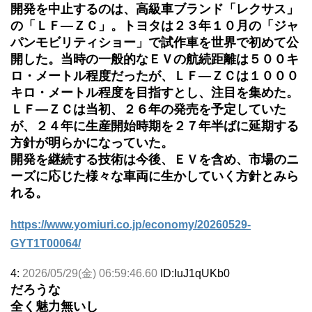
開発を中止するのは、高級車ブランド「レクサス」
の「ＬＦ―ＺＣ」。トヨタは２３年１０月の「ジャ
パンモビリティショー」で試作車を世界で初めて公
開した。当時の一般的なＥＶの航続距離は５００キ
ロ・メートル程度だったが、ＬＦ―ＺＣは１０００
キロ・メートル程度を目指すとし、注目を集めた。
ＬＦ―ＺＣは当初、２６年の発売を予定していた
が、２４年に生産開始時期を２７年半ばに延期する
方針が明らかになっていた。
開発を継続する技術は今後、ＥＶを含め、市場のニ
ーズに応じた様々な車両に生かしていく方針とみら
れる。
https://www.yomiuri.co.jp/economy/20260529-
GYT1T00064/
4:
2026/05/29(金) 06:59:46.60
ID:IuJ1qUKb0
だろうな
全く魅力無いし