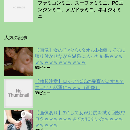
ファミコンミニ、スーファミミニ、PCエ
ンジンミニ、メガドラミニ、ネオジオミ
ニ
人気の記事
【画像】女の子がバスタオル1枚纏って肌に
張り付かせながら温泉に入った結果ｗｗｗ
ｗｗｗｗｗｗｗｗｗｗｗ
53ビュー
【勃起注意】ロシアのJCの発育がよすぎて
エ口いと話題にｗｗｗ（画像）
39ビュー
【画像あり】ｳﾝｺして女がお尻を拭く回数ワ
ロタｗｗｗｗｗｗさすがに引いたｗｗｗｗ
ｗｗｗｗｗ