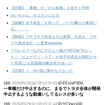
【悲報】「果糖」が「がん転移」を促すと判明
みいちゃん、セコカンになる
【画像】女子高生「え待って、パパが隣りの車両い
る。。。」
【朗報】プチプチで有名な川上産業、社名を「プチ
プチ株式会社」に変更wwwww
プロレスラーなのにデビュー曲が“80万枚”大ヒッ
ト！「ビューティ・ペア」が女子中高生を熱狂させ
た背景に“人気漫画の舞台化”があった
【悲報】ジ・Oが急に動かなくなった
166:
2026/05/29(金) 08:02:53.81
ID:FEvzsP3D0
一車種だけ中止するのに、まるでトヨタ全体が開発
中止するような勘違いしてるレスが多いな
169:
2026/05/29(金) 08:05:37.44
ID:YCVw+ViI0