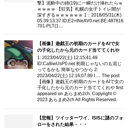
撃】泥酔中の姉(19)に一瞬だけ挿れたらｗ
ｗｗｗｗ 【狂気】札幌の女子トイレ闇が
深すぎるｗｗｗｗｗｗ 1：2018/05/31(木)
05:39:13.37 ID:E2+tNeAV0.net BE:487816
701-PLT(1…
【画像】遊戯王の初期のカードをAIで女
の子化したから元のカード当ててくれや
1: 2023/04/22(土) 12:15:41.49
ID:Ca8iwUsP0.net 初期じゃないのも混じ
ってるかも 簡単なやつから 2:
2023/04/22(土) 12:16:07.89 I … The post
【画像】遊戯王の初期のカードをAIで女の
子化したから元のカード当ててくれや first
appeared on あらまめ2ch. Copyright ©
2023 あらまめ2ch All Rights Reserved.
【悲報】ツイッターワイ、ISISに謎のフォ
ローをされた結果・・・