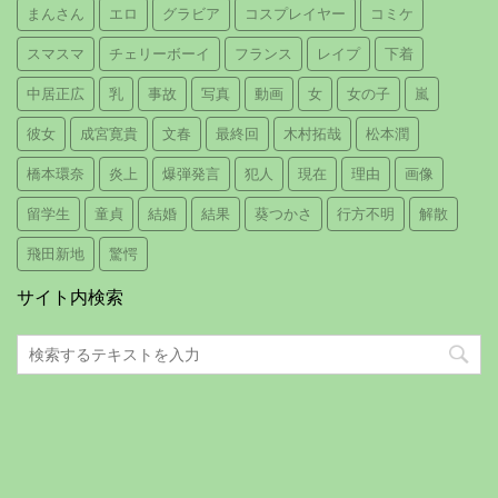
まんさん
エロ
グラビア
コスプレイヤー
コミケ
スマスマ
チェリーボーイ
フランス
レイプ
下着
中居正広
乳
事故
写真
動画
女
女の子
嵐
彼女
成宮寛貴
文春
最終回
木村拓哉
松本潤
橋本環奈
炎上
爆弾発言
犯人
現在
理由
画像
留学生
童貞
結婚
結果
葵つかさ
行方不明
解散
飛田新地
驚愕
サイト内検索