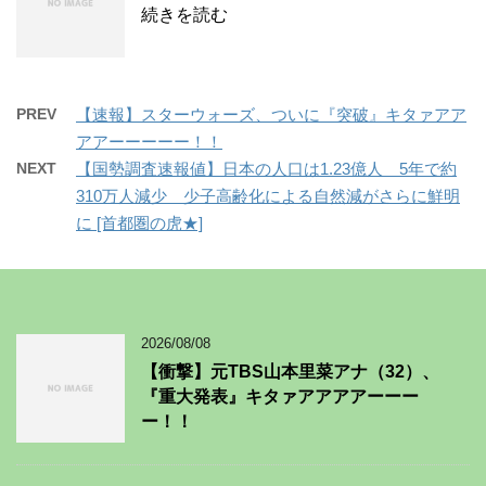
続きを読む
PREV
【速報】スターウォーズ、ついに『突破』キタァアア
アアーーーーー！！
NEXT
【国勢調査速報値】日本の人口は1.23億人 5年で約
310万人減少 少子高齢化による自然減がさらに鮮明
に [首都圏の虎★]
2026/08/08
【衝撃】元TBS山本里菜アナ（32）、
『重大発表』キタァアアアアーーー
ー！！