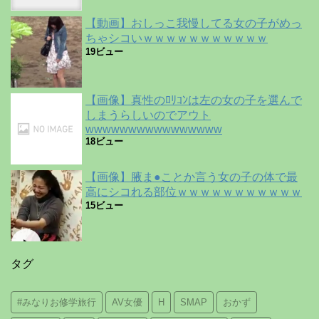
【動画】おしっこ我慢してる女の子がめっ
ちゃシコいｗｗｗｗｗｗｗｗｗｗｗ
19ビュー
【画像】真性のﾛﾘｺﾝは左の女の子を選んで
しまうらしいのでアウト
wwwwwwwwwwwwwwww
18ビュー
【画像】腋ま●ことか言う女の子の体で最
高にシコれる部位ｗｗｗｗｗｗｗｗｗｗｗ
15ビュー
タグ
#みなりお修学旅行
AV女優
H
SMAP
おかず