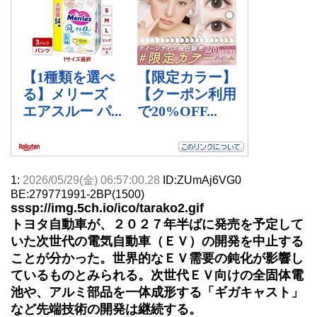
1:
2026/05/29(金) 06:57:00.28
ID:ZUmAj6VG0
BE:279771991-2BP(1500)
sssp://img.5ch.io/ico/tarako2.gif
トヨタ自動車が、２０２７年半ばに発売を予定して
いた次世代の電気自動車（ＥＶ）の開発を中止する
ことが分かった。世界的なＥＶ需要の鈍化が影響し
ているものとみられる。次世代ＥＶ向けの全固体電
池や、アルミ部品を一体成形する「ギガキャスト」
など先端技術の開発は継続する。