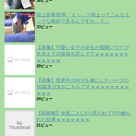
38ビュー
陸上部希望JK「えっ…？陸上ってこんなエ
ッチな格好で走るんですか…？」
33ビュー
【画像】可愛い女子小学生が股開いてﾊﾟﾝﾂ
丸見えでｴﾛ漫画を読んでてｗｗｗｗｗｗｗ
ｗｗｗｗｗ
29ビュー
【画像】世界中のﾛﾘｺﾝを虜にしたハーフの
10歳美少女がこちらですｗｗｗｗｗｗｗｗ
ｗｗｗ
24ビュー
【超朗報】女医二人にﾁﾝｺ見られてﾂﾝﾂﾝ触ら
れた結果ｗｗｗｗｗｗｗ
21ビュー