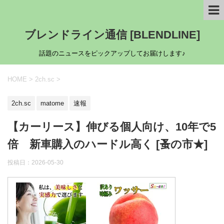
ブレンドライン通信 [BLENDLINE]
話題のニュースをピックアップしてお届けします♪
HOME
>
2ch.sc
>
2ch.sc
matome
速報
【カーリース】伸びる個人向け、10年で5
倍 新車購入のハードル高く [蚤の市★]
投稿日：
2026-05-30