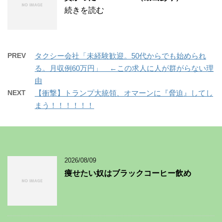
続きを読む
PREV
タクシー会社「未経験歓迎。50代からでも始められ
る。月収例60万円」 ←この求人に人が群がらない理
由
NEXT
【衝撃】トランプ大統領、オマーンに『脅迫』してし
まう！！！！！！
2026/08/09
痩せたい奴はブラックコーヒー飲め