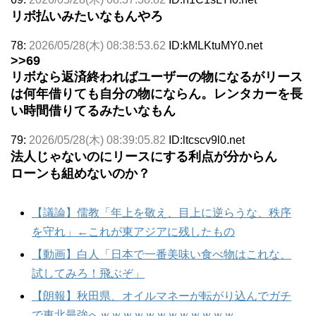
リボ払いみたいなもんやろ
78:
2026/05/28(木) 08:38:53.62
ID:kMLKtuMY0.net
>>69
リボなら返済終わればユーザーの物になるがリース
は何年借りても自分の物にならん。レンタカーを長
い時間借りてるみたいなもん
79:
2026/05/28(木) 08:39:05.82
ID:ltcscv9l0.net
法人じゃないのにリースにする利点が分からん
ローンも組めないのか？
【議論】儒教「年上を敬え、目上に逆らうな、秩序
を守れ」←これが東アジアに残したもの
【動画】白人「日本で一番美味い食べ物はこれな、
試してみろ！飛ぶぞ」
【朗報】秋田県、オイルマネーが転がり込んでガチ
で東北最強へｗｗｗｗｗｗｗｗｗｗｗｗ