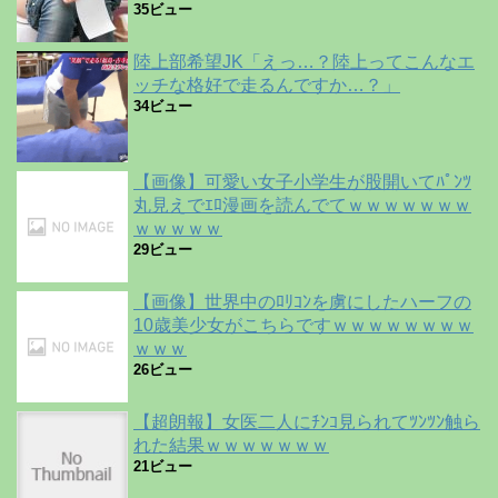
35ビュー
陸上部希望JK「えっ…？陸上ってこんなエ
ッチな格好で走るんですか…？」
34ビュー
【画像】可愛い女子小学生が股開いてﾊﾟﾝﾂ
丸見えでｴﾛ漫画を読んでてｗｗｗｗｗｗｗ
ｗｗｗｗｗ
29ビュー
【画像】世界中のﾛﾘｺﾝを虜にしたハーフの
10歳美少女がこちらですｗｗｗｗｗｗｗｗ
ｗｗｗ
26ビュー
【超朗報】女医二人にﾁﾝｺ見られてﾂﾝﾂﾝ触ら
れた結果ｗｗｗｗｗｗｗ
21ビュー