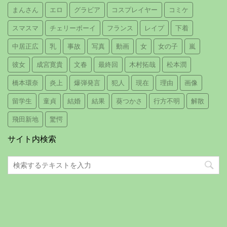
まんさん
エロ
グラビア
コスプレイヤー
コミケ
スマスマ
チェリーボーイ
フランス
レイプ
下着
中居正広
乳
事故
写真
動画
女
女の子
嵐
彼女
成宮寛貴
文春
最終回
木村拓哉
松本潤
橋本環奈
炎上
爆弾発言
犯人
現在
理由
画像
留学生
童貞
結婚
結果
葵つかさ
行方不明
解散
飛田新地
驚愕
サイト内検索