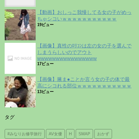
【動画】おしっこ我慢してる女の子がめっ
ちゃシコいｗｗｗｗｗｗｗｗｗｗｗ
19ビュー
【画像】真性のﾛﾘｺﾝは左の女の子を選んで
しまうらしいのでアウト
wwwwwwwwwwwwwwww
17ビュー
【画像】腋ま●ことか言う女の子の体で最
高にシコれる部位ｗｗｗｗｗｗｗｗｗｗｗ
13ビュー
タグ
#みなりお修学旅行
AV女優
H
SMAP
おかず