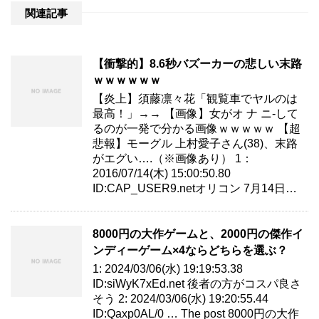
関連記事
【衝撃的】8.6秒バズーカーの悲しい末路
ｗｗｗｗｗｗ
【炎上】須藤凛々花「観覧車でヤルのは
最高！」→→ 【画像】女がオ ナ ニ-して
るのが一発で分かる画像ｗｗｗｗｗ 【超
悲報】モーグル 上村愛子さん(38)、末路
がエグい….（※画像あり） 1：
2016/07/14(木) 15:00:50.80
ID:CAP_USER9.netオリコン 7月14日…
8000円の大作ゲームと、2000円の傑作イ
ンディーゲーム×4ならどちらを選ぶ？
1: 2024/03/06(水) 19:19:53.38
ID:siWyK7xEd.net 後者の方がコスパ良さ
そう 2: 2024/03/06(水) 19:20:55.44
ID:Qaxp0AL/0 … The post 8000円の大作