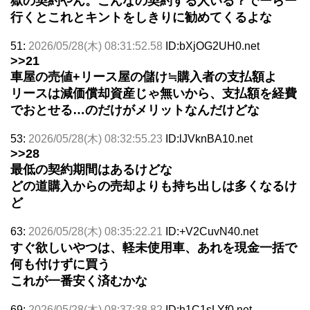
獄の契約やん。こんなの契約する人いる？でーらー
行くとこれとキントをしきりに勧めてくるよな
51:
2026/05/28(木) 08:31:52.58
ID:bXjOG2UH0.net
>>21
車屋の売値+リース屋の儲け≒購入者の支払額よ
リースは減価償却資産じゃ無いから、支払額を経費
でおとせる…のだけがメリットなんだけどな
53:
2026/05/28(木) 08:32:55.23
ID:lJVknBA10.net
>>28
最低の契約期間はあるけどな
どの道購入からの売却よりも持ち出しは多くなるけ
ど
63:
2026/05/28(木) 08:35:22.21
ID:+V2CuvN40.net
すぐ欲しいやつは、軽未使用車、あれを現金一括で
何も付けずに買う
これが一番安く済むかな
69:
2026/05/28(木) 08:37:38.82
ID:h1C1sLYf0.net