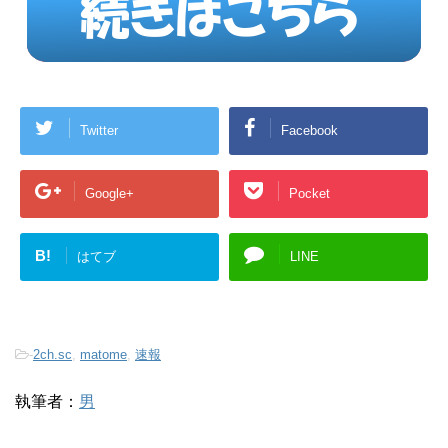
Twitter
Facebook
Google+
Pocket
B!
はてブ
LINE
-
2ch.sc
,
matome
,
速報
執筆者：
男