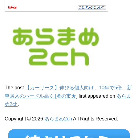
The post
【カーリース】伸びる個人向け、10年で5倍 新
車購入のハードル高く [蚤の市★]
first appeared on
あらま
め2ch
.
Copyright © 2026
あらまめ2ch
All Rights Reserved.