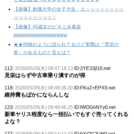
【画像】創価大学の女子大生、エッッッッッッッッ
ッッッッッッッッ！
【画像】45歳女のビキニ水着姿
wwwwwwwwwwwwwww
★★同格のように語られてるけど実際は『雲泥の
差』があるものと言えば？
112:
2026/05/28(木) 08:47:18.13
ID:2YE33jl10.net
見栄はらず中古車乗り潰すのが得
118:
2026/05/28(木) 08:48:36.30
ID:FKuZ+EPX0.net
維持費もばかにならんしな
123:
2026/05/28(木) 08:49:46.25
ID:lWOGnNYy0.net
新車ヤリス程度なら一括払いでもすぐ売ってくれる
よな？
177:
2026/05/28(木) 09:14:12.03
ID:bXjOG2UH0.net