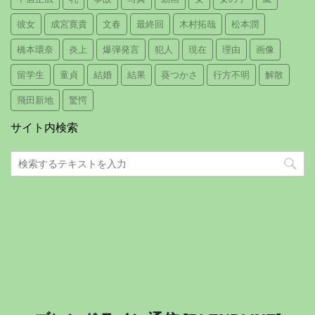
彼女
成宮寛貴
文春
最終回
木村拓哉
松本潤
橋本環奈
炎上
爆弾発言
犯人
現在
理由
画像
留学生
童貞
結婚
結果
葵つかさ
行方不明
解散
飛田新地
驚愕
サイト内検索