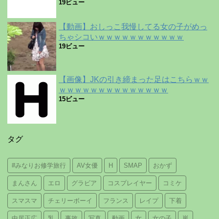
19ビュー
【動画】おしっこ我慢してる女の子がめっ
ちゃシコいｗｗｗｗｗｗｗｗｗｗｗ
19ビュー
【画像】JKの引き締まった足はこちらｗｗ
ｗｗｗｗｗｗｗｗｗｗｗｗｗｗ
15ビュー
タグ
#みなりお修学旅行
AV女優
H
SMAP
おかず
まんさん
エロ
グラビア
コスプレイヤー
コミケ
スマスマ
チェリーボーイ
フランス
レイプ
下着
中居正広
乳
事故
写真
動画
女
女の子
嵐