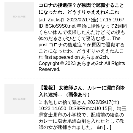
コロナの後遺症？が原因で退職すること
になったわ、どうすりゃええねんこれ
[ad_Zucks]1: 2023/02/17(金) 17:15:19.67
ID:l8GtoS9S0.net 年始に陽性なって2週間
くらい休んで復帰したんだけど その後も
体のだるさがひどくて寝込む感 … The
post コロナの後遺症？が原因で退職する
ことになったわ、どうすりゃええねんこ
れ first appeared on あらまめ2ch.
Copyright © 2023 あらまめ2ch All Rights
Reserved.
【驚報】 女教師さん、カレーに漂白剤を
入れ逮捕… （画像あり）
1: 名無しの捨て猫さん 2022/09/17(土)
10:23:14.650 ID:S8FRmcaU0 15日、埼玉
県富士見市の小学校で、配膳前の給食の
カレーに塩素系漂白剤を入れたとして教
師の女が逮捕されました。 &n […]