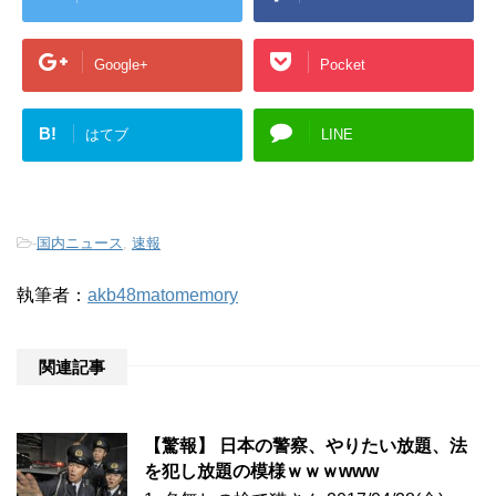
Google+
Pocket
B!
はてブ
LINE
-
国内ニュース
,
速報
執筆者：
akb48matomemory
関連記事
【驚報】 日本の警察、やりたい放題、法
を犯し放題の模様ｗｗｗwww