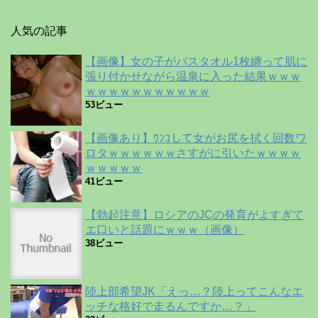
人気の記事
【画像】女の子がバスタオル1枚纏って肌に
張り付かせながら温泉に入った結果ｗｗｗ
ｗｗｗｗｗｗｗｗｗｗｗ
53ビュー
【画像あり】ｳﾝｺして女がお尻を拭く回数ワ
ロタｗｗｗｗｗｗさすがに引いたｗｗｗｗ
ｗｗｗｗｗ
41ビュー
【勃起注意】ロシアのJCの発育がよすぎて
エ口いと話題にｗｗｗ（画像）
38ビュー
陸上部希望JK「えっ…？陸上ってこんなエ
ッチな格好で走るんですか…？」