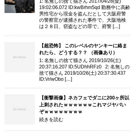
1: 名無しの捨て猫さん 2017/04/28(金)
19:02:06.072 ID:kwBrhm5qd 勤務中に高齢
男性宅から現金を盗んだとして大阪府警
の警察官が逮捕された事件で、大阪地検
は２８日、窃盗などの罪で、府警 […]
【超恐怖】 このレベルのヤンキーに絡ま
れたら、どうする？？ （画像あり）
1: 名無しの捨て猫さん 2019/10/26(土)
20:37:16.207 ID:5UDhhRFz0 2: 名無しの
捨て猫さん 2019/10/26(土) 20:37:30.437
ID:Vr/wObo […]
【衝撃画像】ネカフェでダニに200ヶ所以
上刺されたｗｗｗｗｗｗこれマジヤバい
ぞｗｗｗｗｗｗｗｗ
続きを読む