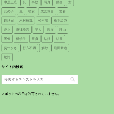
中居正広
乳
事故
写真
動画
女
女の子
嵐
彼女
成宮寛貴
文春
最終回
木村拓哉
松本潤
橋本環奈
炎上
爆弾発言
犯人
現在
理由
画像
留学生
童貞
結婚
結果
葵つかさ
行方不明
解散
飛田新地
驚愕
サイト内検索