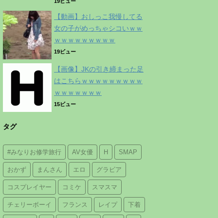
19ビュー
【動画】おしっこ我慢してる
女の子がめっちゃシコいｗｗ
ｗｗｗｗｗｗｗｗｗ
19ビュー
【画像】JKの引き締まった足
はこちらｗｗｗｗｗｗｗｗｗ
ｗｗｗｗｗｗｗ
15ビュー
タグ
#みなりお修学旅行
AV女優
H
SMAP
おかず
まんさん
エロ
グラビア
コスプレイヤー
コミケ
スマスマ
チェリーボーイ
フランス
レイプ
下着