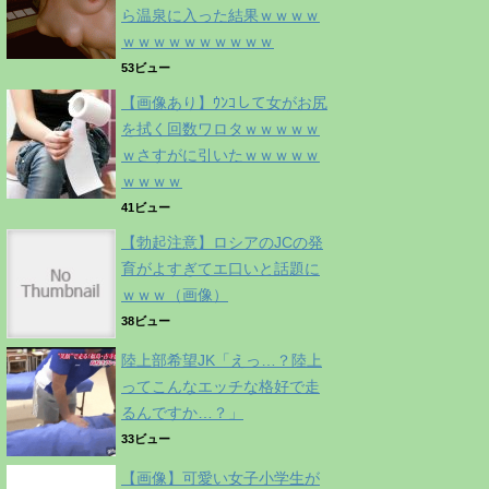
ら温泉に入った結果ｗｗｗｗ
ｗｗｗｗｗｗｗｗｗｗ
53ビュー
【画像あり】ｳﾝｺして女がお尻
を拭く回数ワロタｗｗｗｗｗ
ｗさすがに引いたｗｗｗｗｗ
ｗｗｗｗ
41ビュー
【勃起注意】ロシアのJCの発
育がよすぎてエ口いと話題に
ｗｗｗ（画像）
38ビュー
陸上部希望JK「えっ…？陸上
ってこんなエッチな格好で走
るんですか…？」
33ビュー
【画像】可愛い女子小学生が