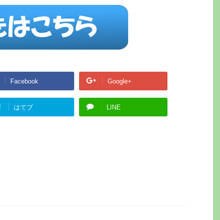
Facebook
Google+
!
はてブ
LINE