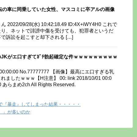
転の車に同乗していた女性、マスコミに卒アルの画像
022/09/28(水) 10:42:18.49 ID:4X+iWY4H0 これで
たり、ネットで誹謗中傷を受けても、犯罪者というだ
で訴訟を起こすと却下される […]
JKがエ口すぎてｶﾞﾁ勃起確定な件ｗｗｗｗｗｗｗｗｗ
10/01 00:00:00 No.77777777 【画像】最高にエ口すぎる乳
たｗｗｗ【H注意】 00: link 2018/10/01 00:0
0 あらまめ2ch All Rights Reserved.
で『暴走』してしまった結果・・・・・
、」が多いのか