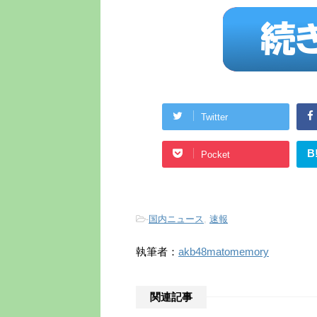
Twitter
B
Pocket
-
国内ニュース
,
速報
執筆者：
akb48matomemory
関連記事