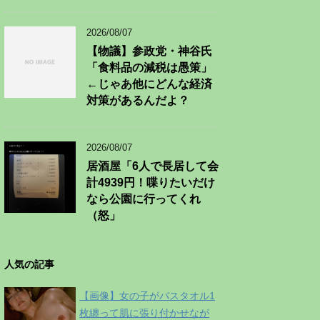
2026/08/07
【物議】参政党・神谷氏
「食料品の減税は愚策」
←じゃあ他にどんな経済
対策があるんだよ？
2026/08/07
居酒屋「6人で長居して会
計4939円！喋りたいだけ
なら公園に行ってくれ
（怒」
人気の記事
【画像】女の子がバスタオル1
枚纏って肌に張り付かせなが