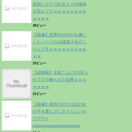
股開いてﾊﾟﾝﾂ丸見えでｴﾛ漫画
を読んでてｗｗｗｗｗｗｗｗ
ｗｗｗｗ
28ビュー
【画像】世界中のﾛﾘｺﾝを虜に
したハーフの10歳美少女がこ
ちらですｗｗｗｗｗｗｗｗｗ
ｗｗ
23ビュー
【超朗報】女医二人にﾁﾝｺ見ら
れてﾂﾝﾂﾝ触られた結果ｗｗｗ
ｗｗｗｗ
21ビュー
【画像】真性のﾛﾘｺﾝは左の女
の子を選んでしまうらしいの
でアウト
wwwwwwwwwwwwwwww