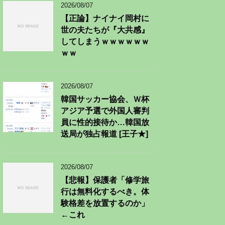
2026/08/07
【正論】ナイナイ岡村に
世の夫たちが『大共感』
してしまうｗｗｗｗｗｗ
ｗｗ
2026/08/07
韓国サッカー協会、Ｗ杯
アジア予選で外国人審判
員に性的接待か…韓国放
送局が独占報道 [王子★]
2026/08/07
【悲報】保護者「修学旅
行は無料化するべき。体
験格差を放置するのか」
←これ