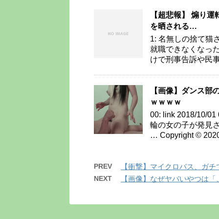
【超悲報】 煽り運
を晒される…
1: 名無しの捨て猫さん 2
就職できなくなっ
けで刑事告訴や民事
【画像】ダンス部の
ｗｗｗｗ
00: link 2018/
輪の女の子が発見されまし
… Copyright © 202
PREV
【衝撃】マイクロバス、ガチ
NEXT
【画像】なぜヤバいやつは「