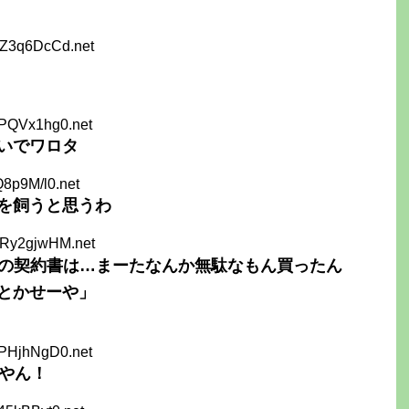
AZ3q6DcCd.net
ePQVx1hg0.net
いでワロタ
Q8p9M/l0.net
を飼うと思うわ
BRy2gjwHM.net
ンの契約書は…まーたなんか無駄なもん買ったん
とかせーや」
LPHjhNgD0.net
るやん！