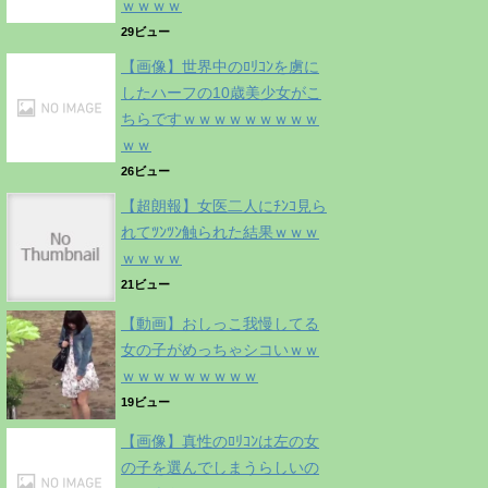
ｗｗｗｗ
29ビュー
【画像】世界中のﾛﾘｺﾝを虜に
したハーフの10歳美少女がこ
ちらですｗｗｗｗｗｗｗｗｗ
ｗｗ
26ビュー
【超朗報】女医二人にﾁﾝｺ見ら
れてﾂﾝﾂﾝ触られた結果ｗｗｗ
ｗｗｗｗ
21ビュー
【動画】おしっこ我慢してる
女の子がめっちゃシコいｗｗ
ｗｗｗｗｗｗｗｗｗ
19ビュー
【画像】真性のﾛﾘｺﾝは左の女
の子を選んでしまうらしいの