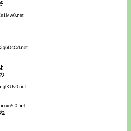
さ
tKs1Mw0.net
Z3q6DcCd.net
よ
の
/qglKUv0.net
orxxu5i0.net
ね