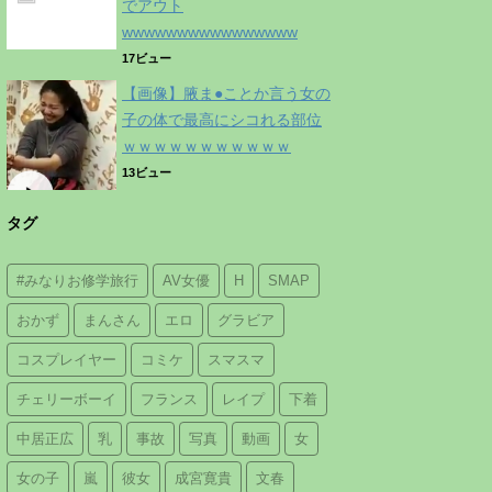
でアウト
wwwwwwwwwwwwwwww
17ビュー
【画像】腋ま●ことか言う女の
子の体で最高にシコれる部位
ｗｗｗｗｗｗｗｗｗｗｗ
13ビュー
タグ
#みなりお修学旅行
AV女優
H
SMAP
おかず
まんさん
エロ
グラビア
コスプレイヤー
コミケ
スマスマ
チェリーボーイ
フランス
レイプ
下着
中居正広
乳
事故
写真
動画
女
女の子
嵐
彼女
成宮寛貴
文春