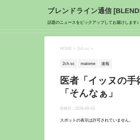
ブレンドライン通信 [BLENDL
話題のニュースをピックアップしてお届けします♪
HOME
>
2ch.sc
>
2ch.sc
matome
速報
医者「イッヌの手
「そんなぁ」
投稿日：
2026-05-31