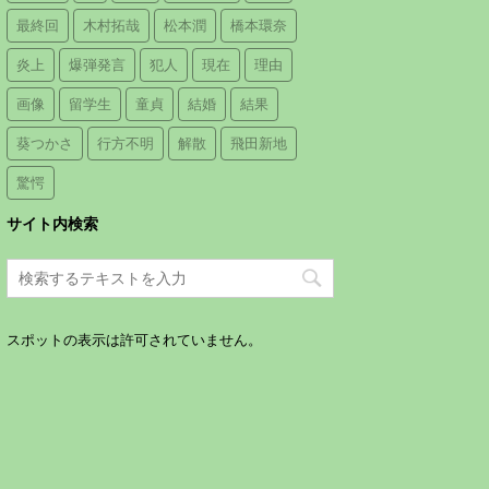
最終回
木村拓哉
松本潤
橋本環奈
炎上
爆弾発言
犯人
現在
理由
画像
留学生
童貞
結婚
結果
葵つかさ
行方不明
解散
飛田新地
驚愕
サイト内検索