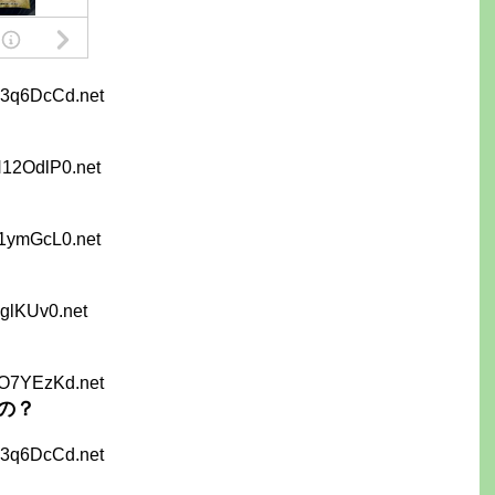
Z3q6DcCd.net
N12OdlP0.net
21ymGcL0.net
qglKUv0.net
oO7YEzKd.net
の？
Z3q6DcCd.net