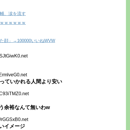
輔、涙を流す
ｗｗｗｗｗｗ
顔」→100000いいねWVW
SJtGiwK0.net
ErmlveG0.net
持っていかれる人間より安い
LC93iTMZ0.net
う余裕なんて無いわw
B/rGGSxB0.net
いイメージ