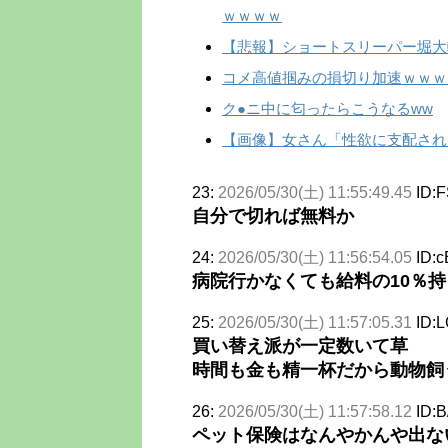
ｗｗｗｗ
【悲報】ショートスリーパー堀大
コメ高値掴みの損切り加速ｗｗｗ
ク●ニ中に匂ったらこうなるww
【画像】女さん「性欲に支配された
23:
2026/05/30(土) 11:55:49.45
ID:F
自分で切れば無料か
24:
2026/05/30(土) 11:56:54.05
ID:c
病院行かなくても給料の10％
25:
2026/05/30(土) 11:57:05.31
ID:
買い替え派が一定数いて草
時間も金も精一杯だから動物飼
26:
2026/05/30(土) 11:57:58.12
ID:
ペット保険はなんやかんや出な