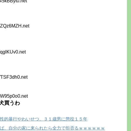
45kBByt0.net
jzZQz6MZH.net
/qglKUv0.net
/TSF3dh0.net
vW95p0o0.net
犬買うわ
性的暴行やわいせつ、３１歳男に懲役１５年
ば、自分の家に来られたら全力で拒否るｗｗｗｗｗｗ