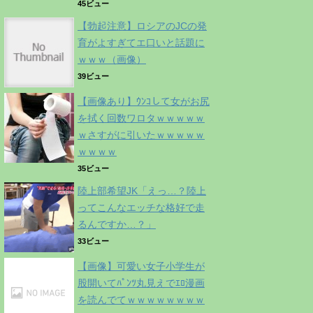
45ビュー
【勃起注意】ロシアのJCの発
育がよすぎてエ口いと話題に
ｗｗｗ（画像）
39ビュー
【画像あり】ｳﾝｺして女がお尻
を拭く回数ワロタｗｗｗｗｗ
ｗさすがに引いたｗｗｗｗｗ
ｗｗｗｗ
35ビュー
陸上部希望JK「えっ…？陸上
ってこんなエッチな格好で走
るんですか…？」
33ビュー
【画像】可愛い女子小学生が
股開いてﾊﾟﾝﾂ丸見えでｴﾛ漫画
を読んでてｗｗｗｗｗｗｗｗ