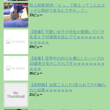
陸上部希望JK「えっ…？陸上ってこんなエ
ッチな格好で走るんですか…？」
33ビュー
【画像】可愛い女子小学生が股開いてﾊﾟﾝﾂ
丸見えでｴﾛ漫画を読んでてｗｗｗｗｗｗｗ
ｗｗｗｗｗ
29ビュー
【画像】世界中のﾛﾘｺﾝを虜にしたハーフの
10歳美少女がこちらですｗｗｗｗｗｗｗｗ
ｗｗｗ
26ビュー
【超朗報】女医二人にﾁﾝｺ見られてﾂﾝﾂﾝ触ら
れた結果ｗｗｗｗｗｗｗ
21ビュー