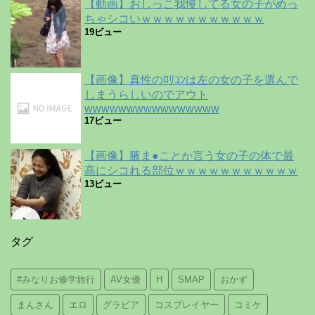
【動画】おしっこ我慢してる女の子がめっ
ちゃシコいｗｗｗｗｗｗｗｗｗｗｗ
19ビュー
【画像】真性のﾛﾘｺﾝは左の女の子を選んで
しまうらしいのでアウト
wwwwwwwwwwwwwwww
17ビュー
【画像】腋ま●ことか言う女の子の体で最
高にシコれる部位ｗｗｗｗｗｗｗｗｗｗｗ
13ビュー
タグ
#みなりお修学旅行
AV女優
H
SMAP
おかず
まんさん
エロ
グラビア
コスプレイヤー
コミケ