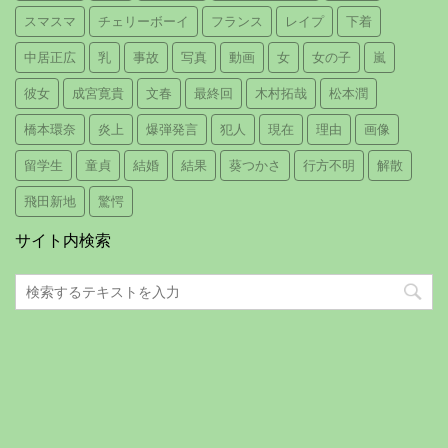
スマスマ
チェリーボーイ
フランス
レイプ
下着
中居正広
乳
事故
写真
動画
女
女の子
嵐
彼女
成宮寛貴
文春
最終回
木村拓哉
松本潤
橋本環奈
炎上
爆弾発言
犯人
現在
理由
画像
留学生
童貞
結婚
結果
葵つかさ
行方不明
解散
飛田新地
驚愕
サイト内検索