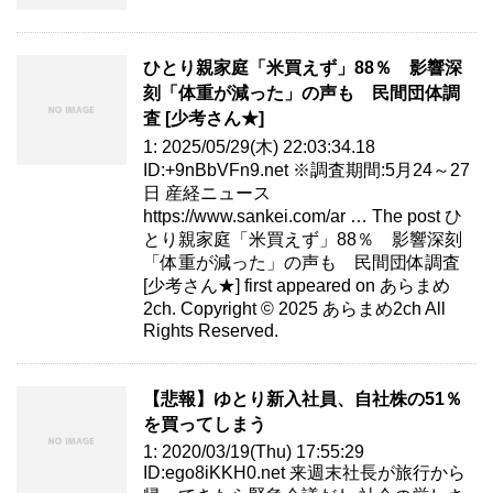
ひとり親家庭「米買えず」88％ 影響深
刻「体重が減った」の声も 民間団体調
査 [少考さん★]
1: 2025/05/29(木) 22:03:34.18
ID:+9nBbVFn9.net ※調査期間:5月24～27
日 産経ニュース
https://www.sankei.com/ar … The post ひ
とり親家庭「米買えず」88％ 影響深刻
「体重が減った」の声も 民間団体調査
[少考さん★] first appeared on あらまめ
2ch. Copyright © 2025 あらまめ2ch All
Rights Reserved.
【悲報】ゆとり新入社員、自社株の51％
を買ってしまう
1: 2020/03/19(Thu) 17:55:29
ID:ego8iKKH0.net 来週末社長が旅行から