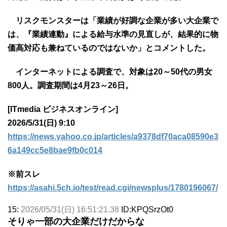
リスクモンスターは「業績が好調な企業が多い大企業で
は、『業績連動』による給与水準の見直しが、結果的に物
価高対応も兼ねているのではないか」とコメントした。
インターネットによる調査で、対象は20～50代の男女
800人。調査期間は4月23～26日。
[ITmedia ビジネスオンライン]
2026/5/31(日) 9:10
https://news.yahoo.co.jp/articles/a9378df70aca08590e3
6a149cc5e8bae9fb0c014
※前スレ
https://asahi.5ch.io/test/read.cgi/newsplus/1780196067/
15:
2026/05/31(日) 16:51:21.38
ID:KPQSrzOt0
そりゃ一部の大企業だけだからな