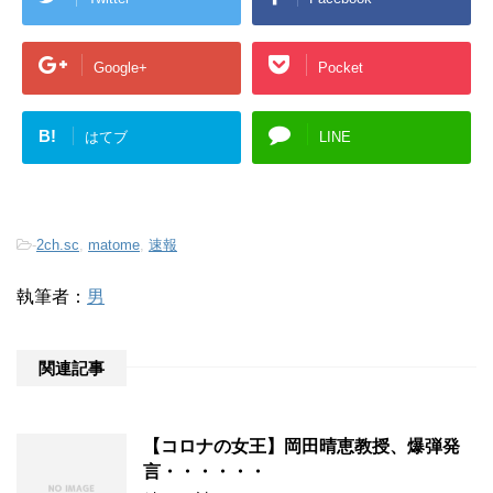
Google+
Pocket
B!
はてブ
LINE
-
2ch.sc
,
matome
,
速報
執筆者：
男
関連記事
【コロナの女王】岡田晴恵教授、爆弾発
言・・・・・・