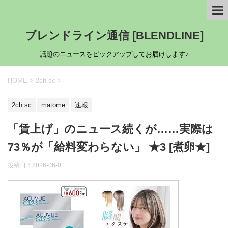
ブレンドライン通信 [BLENDLINE]
話題のニュースをピックアップしてお届けします♪
HOME
>
2ch.sc
>
2ch.sc
matome
速報
「賃上げ」のニュース続くが……実際は
73％が「給料変わらない」 ★3 [煮卵★]
投稿日：
2026-06-01