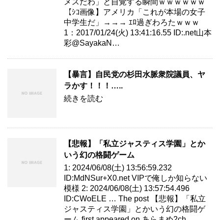
メスだわ」と自覚する瞬間ｗｗｗｗｗｗ
【ｼｺ画像】アメリカ「これが本場の女子
中学生だ」→→→ ｴﾛ過ぎわろたｗｗｗ
1：2017/01/24(火) 13:41:16.55 ID:.net山本
彩@SayakaN…
【暴言】自民党の杉田水脈衆院議員、ヤ
ラかす！！！…..
続きを読む
【悲報】「私立ジャスティス学園」とか
いう幻の格闘ゲーム
1: 2024/06/08(土) 13:56:59.232
ID:MdNSur+X0.net VIPで俺しか知らない
模様 2: 2024/06/08(土) 13:57:54.496
ID:CWoELE … The post 【悲報】「私立
ジャスティス学園」とかいう幻の格闘ゲ
ーム first appeared on あらまめ2ch.