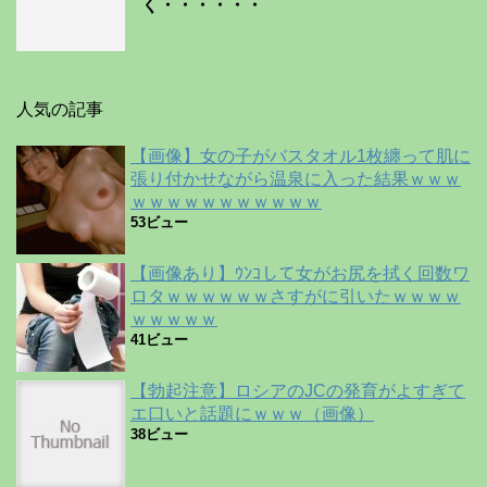
く・・・・・・
人気の記事
【画像】女の子がバスタオル1枚纏って肌に
張り付かせながら温泉に入った結果ｗｗｗ
ｗｗｗｗｗｗｗｗｗｗｗ
53ビュー
【画像あり】ｳﾝｺして女がお尻を拭く回数ワ
ロタｗｗｗｗｗｗさすがに引いたｗｗｗｗ
ｗｗｗｗｗ
41ビュー
【勃起注意】ロシアのJCの発育がよすぎて
エ口いと話題にｗｗｗ（画像）
38ビュー