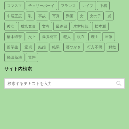
スマスマ
チェリーボーイ
フランス
レイプ
下着
中居正広
乳
事故
写真
動画
女
女の子
嵐
彼女
成宮寛貴
文春
最終回
木村拓哉
松本潤
橋本環奈
炎上
爆弾発言
犯人
現在
理由
画像
留学生
童貞
結婚
結果
葵つかさ
行方不明
解散
飛田新地
驚愕
サイト内検索