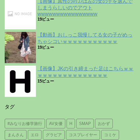
【画像】真性のﾛﾘｺﾝは左の女の子を選んで
しまうらしいのでアウト
wwwwwwwwwwwwwwww
19ビュー
【動画】おしっこ我慢してる女の子がめっ
ちゃシコいｗｗｗｗｗｗｗｗｗｗｗ
19ビュー
【画像】JKの引き締まった足はこちらｗｗ
ｗｗｗｗｗｗｗｗｗｗｗｗｗｗ
15ビュー
タグ
#みなりお修学旅行
AV女優
H
SMAP
おかず
まんさん
エロ
グラビア
コスプレイヤー
コミケ