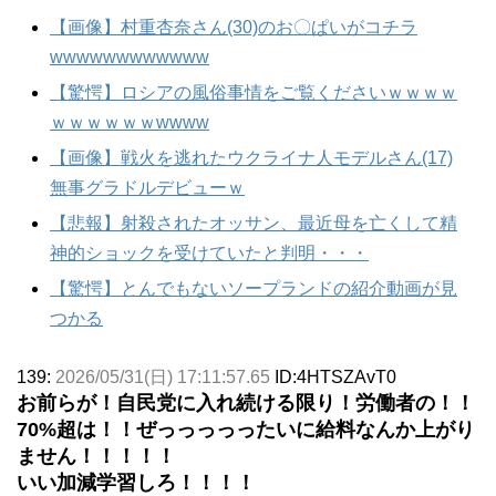
【画像】村重杏奈さん(30)のお〇ぱいがコチラ
wwwwwwwwwwww
【驚愕】ロシアの風俗事情をご覧くださいｗｗｗｗ
ｗｗｗｗｗｗwwww
【画像】戦火を逃れたウクライナ人モデルさん(17)
無事グラドルデビューｗ
【悲報】射殺されたオッサン、最近母を亡くして精
神的ショックを受けていたと判明・・・
【驚愕】とんでもないソープランドの紹介動画が見
つかる
139:
2026/05/31(日) 17:11:57.65
ID:4HTSZAvT0
お前らが！自民党に入れ続ける限り！労働者の！！
70%超は！！ぜっっっっったいに給料なんか上がり
ません！！！！！
いい加減学習しろ！！！！