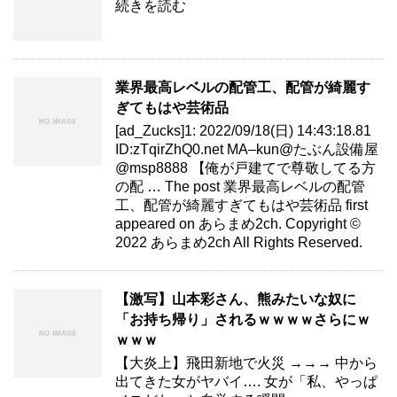
続きを読む
業界最高レベルの配管工、配管が綺麗す
ぎてもはや芸術品
[ad_Zucks]1: 2022/09/18(日) 14:43:18.81
ID:zTqirZhQ0.net MA–kun@たぶん設備屋
@msp8888 【俺が戸建てで尊敬してる方
の配 … The post 業界最高レベルの配管
工、配管が綺麗すぎてもはや芸術品 first
appeared on あらまめ2ch. Copyright ©
2022 あらまめ2ch All Rights Reserved.
【激写】山本彩さん、熊みたいな奴に
「お持ち帰り」されるｗｗｗｗさらにｗ
ｗｗｗ
【大炎上】飛田新地で火災 →→→ 中から
出てきた女がヤバイ…. 女が「私、やっぱ