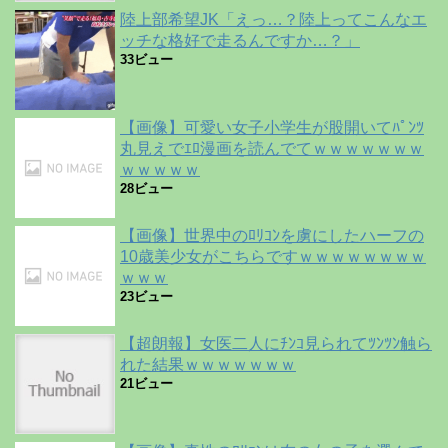
陸上部希望JK「えっ…？陸上ってこんなエ
ッチな格好で走るんですか…？」
33ビュー
【画像】可愛い女子小学生が股開いてﾊﾟﾝﾂ
丸見えでｴﾛ漫画を読んでてｗｗｗｗｗｗｗ
ｗｗｗｗｗ
28ビュー
【画像】世界中のﾛﾘｺﾝを虜にしたハーフの
10歳美少女がこちらですｗｗｗｗｗｗｗｗ
ｗｗｗ
23ビュー
【超朗報】女医二人にﾁﾝｺ見られてﾂﾝﾂﾝ触ら
れた結果ｗｗｗｗｗｗｗ
21ビュー