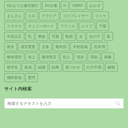
#みなりお修学旅行
AV女優
H
SMAP
おかず
まんさん
エロ
グラビア
コスプレイヤー
コミケ
スマスマ
チェリーボーイ
フランス
レイプ
下着
中居正広
乳
事故
写真
動画
女
女の子
嵐
彼女
成宮寛貴
文春
最終回
木村拓哉
松本潤
橋本環奈
炎上
爆弾発言
犯人
現在
理由
画像
留学生
童貞
結婚
結果
葵つかさ
行方不明
解散
飛田新地
驚愕
サイト内検索