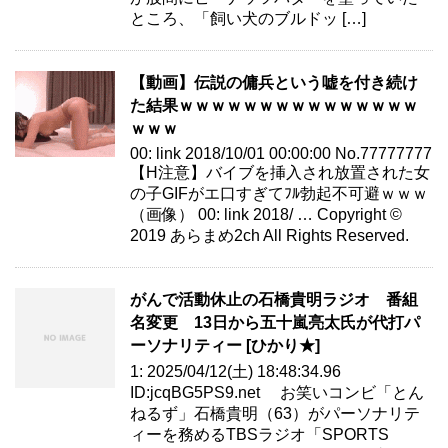
ところ、「飼い犬のブルドッ […]
【動画】伝説の傭兵という嘘を付き続け
た結果ｗｗｗｗｗｗｗｗｗｗｗｗｗｗｗ
ｗｗｗ
00: link 2018/10/01 00:00:00 No.77777777
【H注意】バイブを挿入され放置された女
の子GIFがエ口すぎてﾌﾙ勃起不可避ｗｗｗ
（画像） 00: link 2018/ … Copyright ©
2019 あらまめ2ch All Rights Reserved.
がんで活動休止の石橋貴明ラジオ 番組
名変更 13日から五十嵐亮太氏が代打パ
ーソナリティー [ひかり★]
1: 2025/04/12(土) 18:48:34.96
ID:jcqBG5PS9.net お笑いコンビ「とん
ねるず」石橋貴明（63）がパーソナリテ
ィーを務めるTBSラジオ「SPORTS