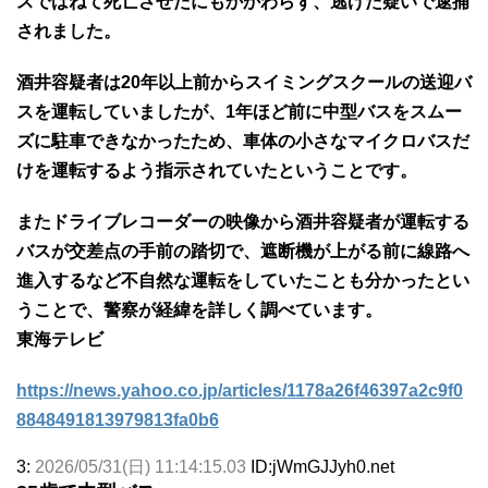
スではねて死亡させたにもかかわらず、逃げた疑いで逮捕
されました。
酒井容疑者は20年以上前からスイミングスクールの送迎バ
スを運転していましたが、1年ほど前に中型バスをスムー
ズに駐車できなかったため、車体の小さなマイクロバスだ
けを運転するよう指示されていたということです。
またドライブレコーダーの映像から酒井容疑者が運転する
バスが交差点の手前の踏切で、遮断機が上がる前に線路へ
進入するなど不自然な運転をしていたことも分かったとい
うことで、警察が経緯を詳しく調べています。
東海テレビ
https://news.yahoo.co.jp/articles/1178a26f46397a2c9f0
8848491813979813fa0b6
3:
2026/05/31(日) 11:14:15.03
ID:jWmGJJyh0.net