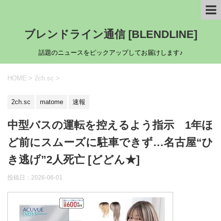
ブレンドライン通信 [BLENDLINE]
話題のニュースをピックアップしてお届けします♪
HOME
>
2ch.sc
>
2ch.sc
matome
速報
中型バスの運転を控えるよう指示 1年ほ
ど前にスムーズに駐車できず…名古屋“ひ
き逃げ”2人死亡 [どどん★]
投稿日：
2026-06-01