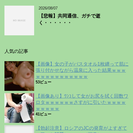
2026/08/07
【悲報】共同通信、ガチで逝
く・・・・・・
人気の記事
【画像】女の子がバスタオル1枚纏って肌に
張り付かせながら温泉に入った結果ｗｗｗ
ｗｗｗｗｗｗｗｗｗｗｗ
53ビュー
【画像あり】ｳﾝｺして女がお尻を拭く回数ワ
ロタｗｗｗｗｗｗさすがに引いたｗｗｗｗ
ｗｗｗｗｗ
41ビュー
【勃起注意】ロシアのJCの発育がよすぎて