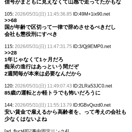
信号がまともに見えなくて山感で走ってたかもな
105:
2026/05/31(日) 11:45:36.85
ID:49M+1ix90.net
>>68
国が年齢で区切って一律で辞めさせるべきだし
会社も懲役刑にすべき
115:
2026/05/31(日) 11:47:31.75
ID:3/Qj9EMP0.net
>>28
1年じゃなくて1ヶ月だろ
痴呆の進行はあっという間だぞ
2週間毎が本来は必要なんだから
120:
2026/05/31(日) 11:49:07.43
ID:2LRa53JC0.net
85歳の運転とか軽トラでも怖いだろうに
144:
2026/05/31(日) 11:55:13.79
ID:fGBvQxzd0.net
安い賃金で雇えるから高齢者を、って考えの会社も
少なくはないよね
[ad_fluct4][記事中固定リンク4]