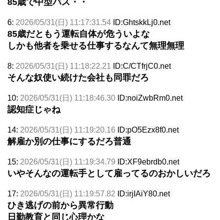
85歳で中型バス・・
6:
2026/05/31(日) 11:17:31.54
ID:GhtskkLj0.net
85歳だともう運転自体が危ういよな
しかも他者を乗せる仕事するなんて無理無理
8:
2026/05/31(日) 11:18:22.21
ID:C/CTfrjC0.net
そんな奴使い続けた会社も同罪だろ
10:
2026/05/31(日) 11:18:46.30
ID:noiZwbRm0.net
認知症じゃね
14:
2026/05/31(日) 11:19:20.16
ID:pO5Ezx8f0.net
解雇か別の仕事にするだろ普通
15:
2026/05/31(日) 11:19:34.79
ID:XF9ebrdb0.net
いやそんなの運転手として雇ってるのおかしいだろ
17:
2026/05/31(日) 11:19:57.82
ID:irjIAiY80.net
ひき逃げの前から異常行動
日勤教育と同じ心理かな