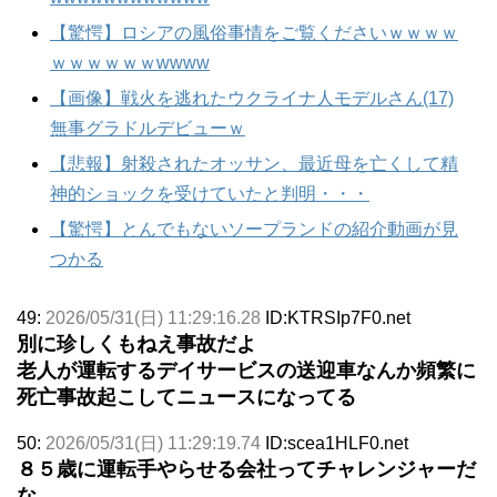
【驚愕】ロシアの風俗事情をご覧くださいｗｗｗｗ
ｗｗｗｗｗｗwwww
【画像】戦火を逃れたウクライナ人モデルさん(17)
無事グラドルデビューｗ
【悲報】射殺されたオッサン、最近母を亡くして精
神的ショックを受けていたと判明・・・
【驚愕】とんでもないソープランドの紹介動画が見
つかる
49:
2026/05/31(日) 11:29:16.28
ID:KTRSIp7F0.net
別に珍しくもねえ事故だよ
老人が運転するデイサービスの送迎車なんか頻繁に
死亡事故起こしてニュースになってる
50:
2026/05/31(日) 11:29:19.74
ID:scea1HLF0.net
８５歳に運転手やらせる会社ってチャレンジャーだ
な