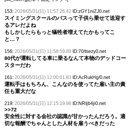
153:
2026/05/31(日) 11:57:26.42
ID:zGY1niZJ0.net
スイミングスクールのバスって子供ら乗せて送迎す
るアレだよね
もしかしたらもっと犠牲者増えてたかもってこ
と…？
156:
2026/05/31(日) 11:58:59.89
ID:70/tsezy0.net
80代が運転してる車に乗るなんて本物のデッドコー
スターだわ
161:
2026/05/31(日) 12:00:01.83
ID:AcRukHg/0.net
運転手はもちろん、こんなのを使ってた雇い主の責
任も重大だな
219:
2026/05/31(日) 12:15:19.98
ID:NRIjb4ji0.net
>>72
安全性に対する会社の認識が甘かったんだろう。適
切な報酬でちゃんとした人材を雇うべきだった