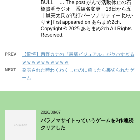
BULL … The post がんで活動休止の石
橋貴明ラジオ 番組名変更 13日から五
十嵐亮太氏が代打パーソナリティー [ひか
り★] first appeared on あらまめ2ch.
Copyright © 2025 あらまめ2ch All Rights
Reserved.
PREV
【驚愕】西野カナの『最新ビジュアル』がヤバすぎる
ｗｗｗｗｗｗｗｗｗｗ
NEXT
発表された時わくわくしたのに買ったら裏切られたゲ
ーム
2026/08/07
パラノマサイトっていうゲームを2作連続
クリアした