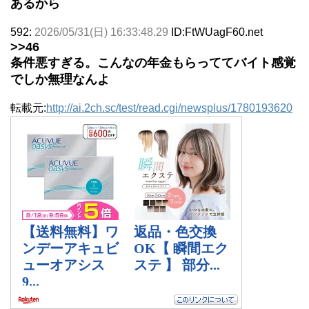
あるから
592:
2026/05/31(日) 16:33:48.29
ID:FtWUagF60.net
>>46
条件悪すぎる。こんなの年金もらっててバイト感覚
でしか無理なんよ
転載元:
http://ai.2ch.sc/test/read.cgi/newsplus/1780193620