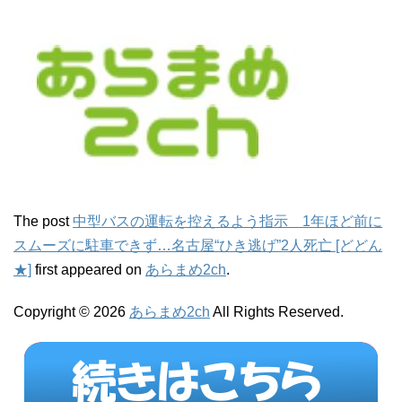
The post
中型バスの運転を控えるよう指示 1年ほど前に
スムーズに駐車できず…名古屋“ひき逃げ”2人死亡 [どどん
★]
first appeared on
あらまめ2ch
.
Copyright © 2026
あらまめ2ch
All Rights Reserved.