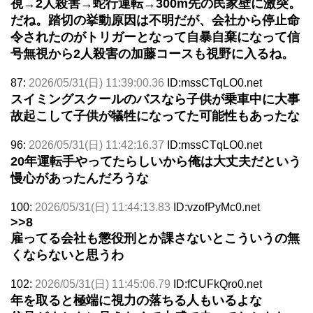
視→2人殺害→蛇行運転→300m先の民家壁に激突。
だね。踏切の挙動原因は不明だが、会社から停止命
令されたのがトリガーとなって自暴自棄になって信
号無視から2人殺害の加藤コースも視野に入るね。
87:
2026/05/31(日) 11:39:00.36
ID:mssCTqLO0.net
スイミングスクールのバスなら子供が乗車中に大事
故起こして子供が犠牲になってた可能性もあったな
96:
2026/05/31(日) 11:42:16.37
ID:mssCTqLO0.net
20年運転手やってたらしいから俺は大丈夫だという
慢心があったんだろうな
100:
2026/05/31(日) 11:44:13.83
ID:vzofPyMc0.net
>>8
雇ってる会社も懲役刑とか課さないとこういうの無
くならないと思うわ
102:
2026/05/31(日) 11:45:06.79
ID:fCUFkQro0.net
年を取ると極端に視力の落ちる人もいるよな