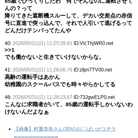
85歳でびっくりしたわ 何でそんなのに運転させて
んの？って
降りてきた遮断機スルーして、デカい交差点の赤信
号に直進で突っ込んで、それで人引いて逃げるって
どんだけテンパってたんや
40:
2026/05/31(日) 11:25:39.81
ID:VlcThjWR0.net
>>1
でも働かないと生きていけないからな。
41:
2026/05/31(日) 11:26:06.76
ID:zfpn7TV00.net
高齢の運転手はあかん
幼稚園のスクールバスでも時々やらかしてる
46:
2026/05/31(日) 11:28:23.67
ID:73JgwELP0.net
こんなに求職者がいて、85歳の運転手しかいないわ
けないんだよなぁ
【画像】村重杏奈さん(30)のお〇ぱいがコチラ
wwwwwwwwwwww