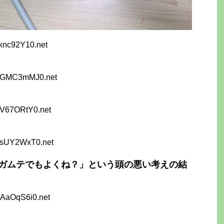
knc92Y10.net
EGMC3mMJ0.net
SV67ORtY0.net
AsUY2WxT0.net
ガムテでもよくね？」という頭の悪い考えの結
QAaOqS6i0.net