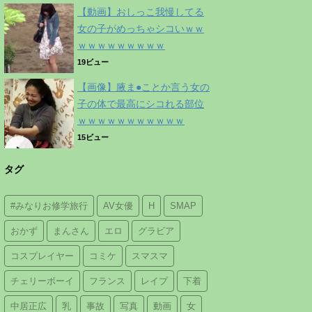
【動画】おしっこ我慢してる
女の子がめっちゃシコいｗｗ
ｗｗｗｗｗｗｗｗｗ
19ビュー
【画像】腋ま●ことか言う女の
子の体で最高にシコれる部位
ｗｗｗｗｗｗｗｗｗｗｗ
15ビュー
タグ
#みなりお修学旅行
AV女優
H
SMAP
おかず
まんさん
エロ
グラビア
コスプレイヤー
コミケ
スマスマ
チェリーボーイ
フランス
レイプ
下着
中居正広
乳
事故
写真
動画
女