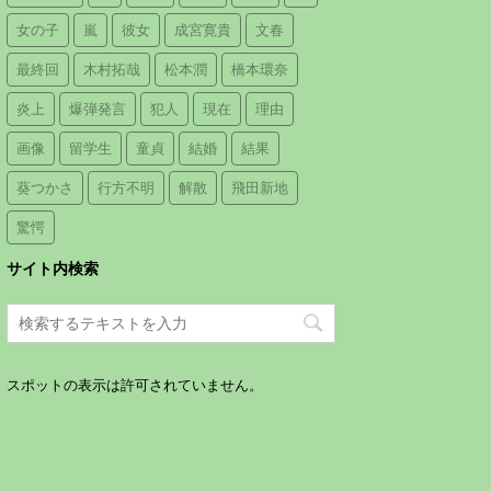
女の子
嵐
彼女
成宮寛貴
文春
最終回
木村拓哉
松本潤
橋本環奈
炎上
爆弾発言
犯人
現在
理由
画像
留学生
童貞
結婚
結果
葵つかさ
行方不明
解散
飛田新地
驚愕
サイト内検索