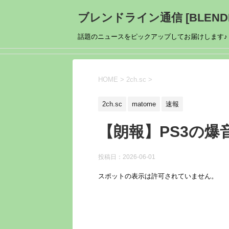
ブレンドライン通信 [BLENDL
話題のニュースをピックアップしてお届けします♪
HOME
>
2ch.sc
>
2ch.sc
matome
速報
【朗報】PS3の爆
投稿日：
2026-06-01