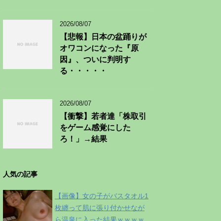
2026/08/07
【悲報】日本の盆踊りが
オワコンになった『原
因』、ついに判明す
る・・・・・
2026/08/07
【衝撃】若者達「株取引
をゲーム感覚にした
ろ！」→結果
人気の記事
【画像】女の子がバスタオル1
枚纏って肌に張り付かせなが
ら温泉に入った結果ｗｗｗｗ