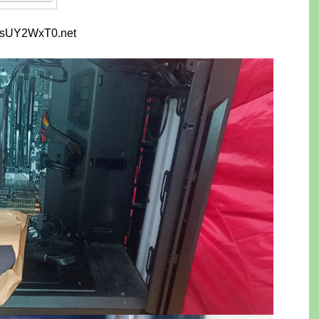
AsUY2WxT0.net