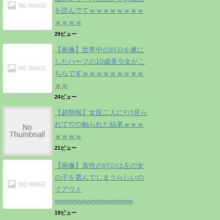
を読んでてｗｗｗｗｗｗｗｗ
ｗｗｗｗ
29ビュー
【画像】世界中のﾛﾘｺﾝを虜に
したハーフの10歳美少女がこ
ちらですｗｗｗｗｗｗｗｗｗ
ｗｗ
24ビュー
【超朗報】女医二人にﾁﾝｺ見ら
れてﾂﾝﾂﾝ触られた結果ｗｗｗ
ｗｗｗｗ
21ビュー
【画像】真性のﾛﾘｺﾝは左の女
の子を選んでしまうらしいの
でアウト
wwwwwwwwwwwwwwww
19ビュー