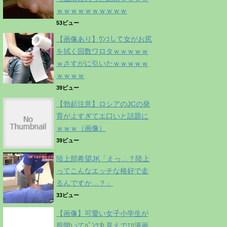
ｗｗｗｗｗｗｗｗｗｗ
53ビュー
【画像あり】ｳﾝｺして女がお尻
を拭く回数ワロタｗｗｗｗｗ
ｗさすがに引いたｗｗｗｗｗ
ｗｗｗｗ
39ビュー
【勃起注意】ロシアのJCの発
育がよすぎてエ口いと話題に
ｗｗｗ（画像）
39ビュー
陸上部希望JK「えっ…？陸上
ってこんなエッチな格好で走
るんですか…？」
33ビュー
【画像】可愛い女子小学生が
股開いてﾊﾟﾝﾂ丸見えでｴﾛ漫画