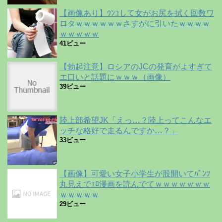
【画像あり】ｳﾝｺして女がお尻を拭く回数ワ
ロタｗｗｗｗｗｗさすがに引いたｗｗｗｗ
ｗｗｗｗｗ
41ビュー
【勃起注意】ロシアのJCの発育がよすぎて
エ口いと話題にｗｗｗ（画像）
39ビュー
陸上部希望JK「えっ…？陸上ってこんなエ
ッチな格好で走るんですか…？」
33ビュー
【画像】可愛い女子小学生が股開いてﾊﾟﾝﾂ
丸見えでｴﾛ漫画を読んでてｗｗｗｗｗｗｗ
ｗｗｗｗｗ
29ビュー