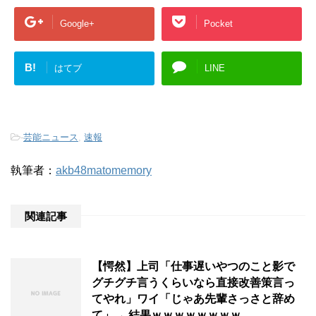
Google+
Pocket
B!
はてブ
LINE
-
芸能ニュース
,
速報
執筆者：
akb48matomemory
関連記事
【愕然】上司「仕事遅いやつのこと影で
グチグチ言うくらいなら直接改善策言っ
てやれ」ワイ「じゃあ先輩さっさと辞め
て」→ 結果ｗｗｗｗｗｗｗｗ