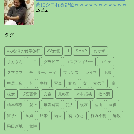
高にシコれる部位ｗｗｗｗｗｗｗｗｗｗｗ
15ビュー
タグ
#みなりお修学旅行
AV女優
H
SMAP
おかず
まんさん
エロ
グラビア
コスプレイヤー
コミケ
スマスマ
チェリーボーイ
フランス
レイプ
下着
中居正広
乳
事故
写真
動画
女
女の子
嵐
彼女
成宮寛貴
文春
最終回
木村拓哉
松本潤
橋本環奈
炎上
爆弾発言
犯人
現在
理由
画像
留学生
童貞
結婚
結果
葵つかさ
行方不明
解散
飛田新地
驚愕