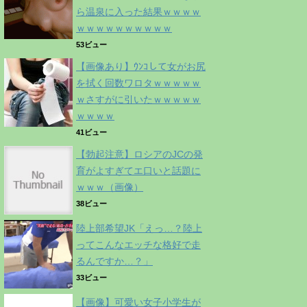
ら温泉に入った結果ｗｗｗｗ
ｗｗｗｗｗｗｗｗｗｗ
53ビュー
【画像あり】ｳﾝｺして女がお尻
を拭く回数ワロタｗｗｗｗｗ
ｗさすがに引いたｗｗｗｗｗ
ｗｗｗｗ
41ビュー
【勃起注意】ロシアのJCの発
育がよすぎてエ口いと話題に
ｗｗｗ（画像）
38ビュー
陸上部希望JK「えっ…？陸上
ってこんなエッチな格好で走
るんですか…？」
33ビュー
【画像】可愛い女子小学生が