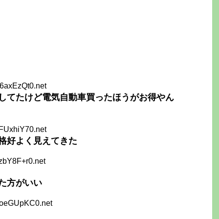
6axEzQt0.net
してたけど電気自動車買ったほうがお得やん
FUxhiY70.net
格好よく見えてきた
zbY8F+r0.net
た方がいい
FoeGUpKC0.net