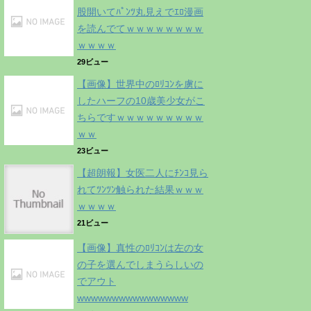
股開いてﾊﾟﾝﾂ丸見えでｴﾛ漫画
を読んでてｗｗｗｗｗｗｗｗ
ｗｗｗｗ
29ビュー
【画像】世界中のﾛﾘｺﾝを虜に
したハーフの10歳美少女がこ
ちらですｗｗｗｗｗｗｗｗｗ
ｗｗ
23ビュー
【超朗報】女医二人にﾁﾝｺ見ら
れてﾂﾝﾂﾝ触られた結果ｗｗｗ
ｗｗｗｗ
21ビュー
【画像】真性のﾛﾘｺﾝは左の女
の子を選んでしまうらしいの
でアウト
wwwwwwwwwwwwwwww