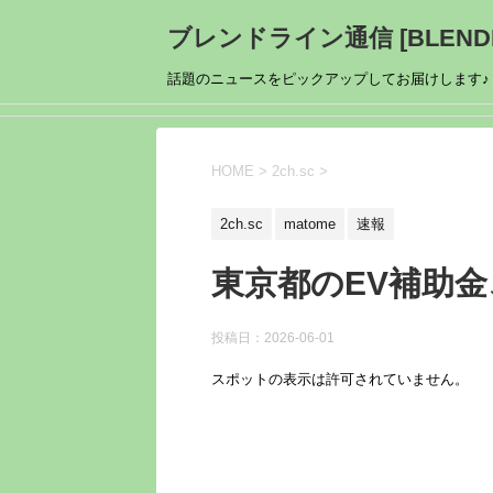
ブレンドライン通信 [BLENDL
話題のニュースをピックアップしてお届けします♪
HOME
>
2ch.sc
>
2ch.sc
matome
速報
東京都のEV補助
投稿日：
2026-06-01