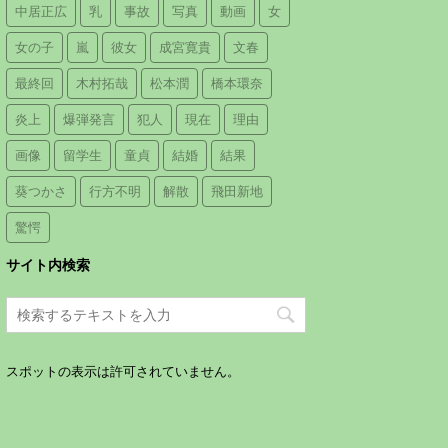
中居正広
乳
事故
写真
動画
女
女の子
嵐
彼女
成宮寛貴
文春
最終回
木村拓哉
松本潤
橋本環奈
炎上
爆弾発言
犯人
現在
理由
画像
留学生
童貞
結婚
結果
葵つかさ
行方不明
解散
飛田新地
驚愕
サイト内検索