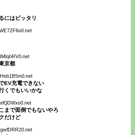
るにはピッタリ
bWE7ZF6o0.net
wIMIqhRV0.net
東京都
NHeb1B5m0.net
でEV充電できない
行くでもいいかな
UxfQDWxo0.net
こまで面倒でもないやろ
クだけど
MgwfDRR20.net