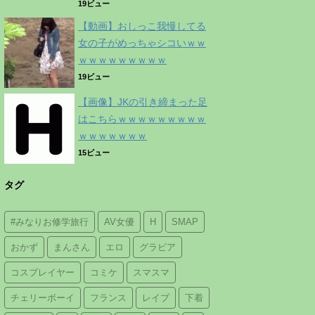
19ビュー
【動画】おしっこ我慢してる
女の子がめっちゃシコいｗｗ
ｗｗｗｗｗｗｗｗｗ
19ビュー
【画像】JKの引き締まった足
はこちらｗｗｗｗｗｗｗｗｗ
ｗｗｗｗｗｗｗ
15ビュー
タグ
#みなりお修学旅行
AV女優
H
SMAP
おかず
まんさん
エロ
グラビア
コスプレイヤー
コミケ
スマスマ
チェリーボーイ
フランス
レイプ
下着