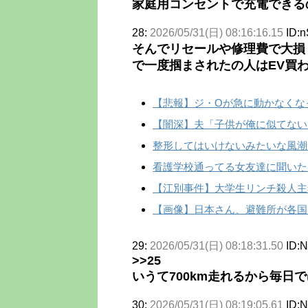
家庭用コンセントで充電できる
28:
2026/05/31(日) 08:16:16.15
ID:
そんでリセールや修理費で大損
で一度掴まされたの人はEV買
【悲報】ジ・Oが急に動かなくな
【闇深】夫「子供が俺に似てないな…
整形してはいけないみたいな風潮
看護学校通ってる女友達に聞いた
【江別事件】大学生リンチ殺人主犯
【画像】日本さん、避難所が各国
29:
2026/05/31(日) 08:18:31.50
ID:
>>25
いうて700km走れるから毎日
30:
2026/05/31(日) 08:19:05.61
ID: