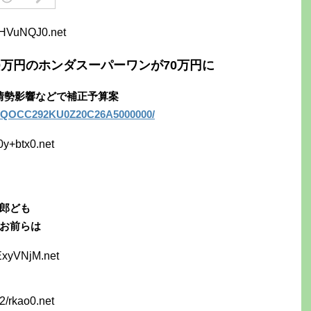
3HVuNQJ0.net
30万円のホンダスーパーワンが70万円に
東情勢影響などで補正予算案
GXZQOCC292KU0Z20C26A5000000/
0y+btx0.net
郎ども
お前らは
ExyVNjM.net
2/rkao0.net