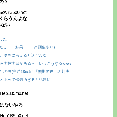
の？
nScwY3500.net
くらうんよな
わない
った
」→結果････ (※画像あり)
、冷静に考えると謎だよな
ら実技実習があるらしい→こうなるwww
の男(当時18歳)に「無期懲役」の判決
と比べて優秀過ぎると話題に
NHeb1B5m0.net
ではないやろ
NHeb1B5m0.net