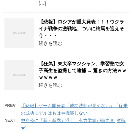
[…]
【悲報】ロシアが重大発表！！！ウクラ
イナ戦争の激戦地、ついに終焉を迎えそ
う・・・
続きを読む
【狂気】東大卒マジシャン、学習塾で女
子高生を盗撮して逮捕 → 驚きの方法ｗｗ
ｗｗｗｗ
続きを読む
PREV
【悲報】ゲーム開発者「成功法則が見えない」「従来
の成功モデルはもはや機能しない」
NEXT
中立公に「新・新党」浮上 有力労組が前向き [煮卵
★]