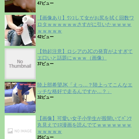
47ビュー
【画像あり】ｳﾝｺして女がお尻を拭く回数ワ
ロタｗｗｗｗｗｗさすがに引いたｗｗｗｗ
ｗｗｗｗｗ
42ビュー
【勃起注意】ロシアのJCの発育がよすぎて
エ口いと話題にｗｗｗ（画像）
37ビュー
陸上部希望JK「えっ…？陸上ってこんなエ
ッチな格好で走るんですか…？」
32ビュー
【画像】可愛い女子小学生が股開いてﾊﾟﾝﾂ
丸見えでｴﾛ漫画を読んでてｗｗｗｗｗｗｗ
ｗｗｗｗｗ
25ビュー