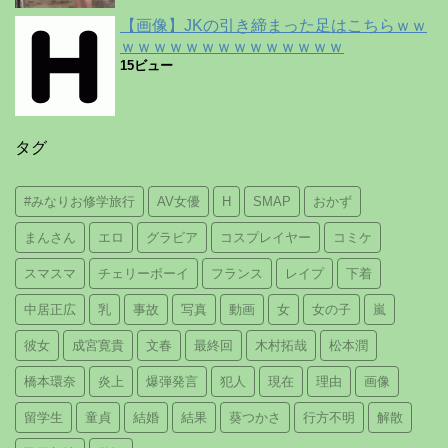
【画像】JKの引き締まった足はこちらｗｗ
ｗｗｗｗｗｗｗｗｗｗｗｗｗｗ
15ビュー
タグ
#みなりお修学旅行
AV女優
H
SMAP
おかず
まんさん
エロ
グラビア
コスプレイヤー
コミケ
スマスマ
チェリーボーイ
フランス
レイプ
下着
中居正広
乳
事故
写真
動画
女
女の子
嵐
彼女
成宮寛貴
文春
最終回
木村拓哉
松本潤
橋本環奈
炎上
爆弾発言
犯人
現在
理由
画像
留学生
童貞
結婚
結果
葵つかさ
行方不明
解散