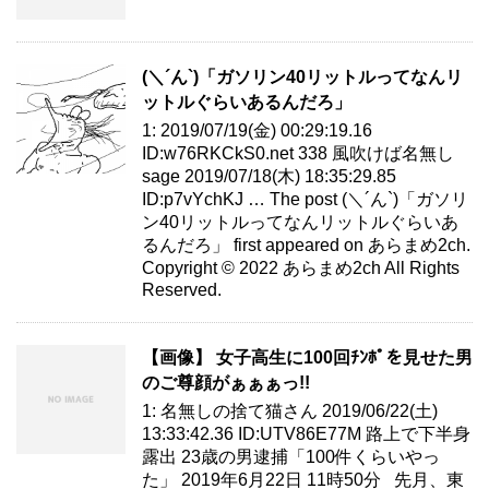
(＼´ん`)「ガソリン40リットルってなんリ
ットルぐらいあるんだろ」
1: 2019/07/19(金) 00:29:19.16
ID:w76RKCkS0.net 338 風吹けば名無し
sage 2019/07/18(木) 18:35:29.85
ID:p7vYchKJ … The post (＼´ん`)「ガソリ
ン40リットルってなんリットルぐらいあ
るんだろ」 first appeared on あらまめ2ch.
Copyright © 2022 あらまめ2ch All Rights
Reserved.
【画像】 女子高生に100回ﾁﾝﾎﾟを見せた男
のご尊顔がぁぁぁっ!!
1: 名無しの捨て猫さん 2019/06/22(土)
13:33:42.36 ID:UTV86E77M 路上で下半身
露出 23歳の男逮捕「100件くらいやっ
た」 2019年6月22日 11時50分 先月、東