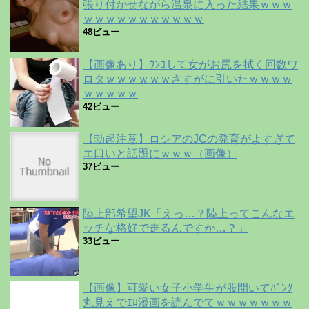
張り付かせながら温泉に入った結果ｗｗｗ
ｗｗｗｗｗｗｗｗｗｗｗ
48ビュー
【画像あり】ｳﾝｺして女がお尻を拭く回数ワ
ロタｗｗｗｗｗｗさすがに引いたｗｗｗｗ
ｗｗｗｗｗ
42ビュー
【勃起注意】ロシアのJCの発育がよすぎて
エ口いと話題にｗｗｗ（画像）
37ビュー
陸上部希望JK「えっ…？陸上ってこんなエ
ッチな格好で走るんですか…？」
33ビュー
【画像】可愛い女子小学生が股開いてﾊﾟﾝﾂ
丸見えでｴﾛ漫画を読んでてｗｗｗｗｗｗｗ