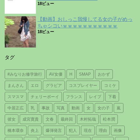
18ビュー
【動画】おしっこ我慢してる女の子がめっ
ちゃシコいｗｗｗｗｗｗｗｗｗｗｗ
18ビュー
タグ
#みなりお修学旅行
AV女優
H
SMAP
おかず
まんさん
エロ
グラビア
コスプレイヤー
コミケ
スマスマ
チェリーボーイ
フランス
レイプ
下着
中居正広
乳
事故
写真
動画
女
女の子
嵐
彼女
成宮寛貴
文春
最終回
木村拓哉
松本潤
橋本環奈
炎上
爆弾発言
犯人
現在
理由
画像