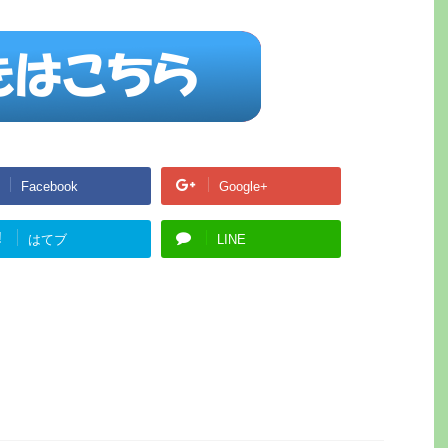
Facebook
Google+
!
はてブ
LINE