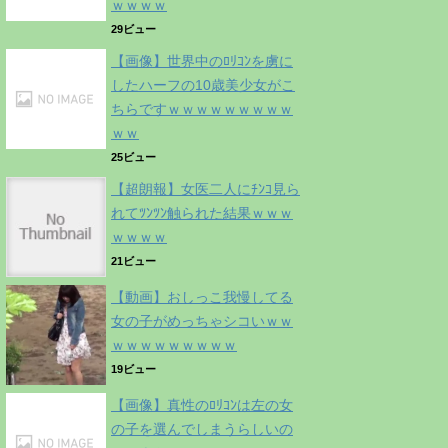
ｗｗｗｗ
29ビュー
【画像】世界中のﾛﾘｺﾝを虜に
したハーフの10歳美少女がこ
ちらですｗｗｗｗｗｗｗｗｗ
ｗｗ
25ビュー
【超朗報】女医二人にﾁﾝｺ見ら
れてﾂﾝﾂﾝ触られた結果ｗｗｗ
ｗｗｗｗ
21ビュー
【動画】おしっこ我慢してる
女の子がめっちゃシコいｗｗ
ｗｗｗｗｗｗｗｗｗ
19ビュー
【画像】真性のﾛﾘｺﾝは左の女
の子を選んでしまうらしいの