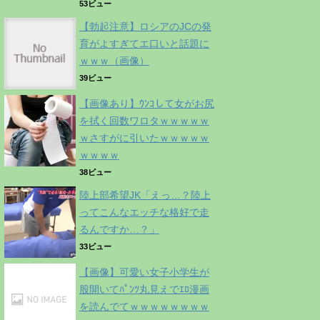
53ビュー
【勃起注意】ロシアのJCの発
育がよすぎてエ口いと話題に
ｗｗｗ（画像）
39ビュー
【画像あり】ｳﾝｺして女がお尻
を拭く回数ワロタｗｗｗｗｗ
ｗさすがに引いたｗｗｗｗｗ
ｗｗｗｗ
38ビュー
陸上部希望JK「えっ…？陸上
ってこんなエッチな格好で走
るんですか…？」
33ビュー
【画像】可愛い女子小学生が
股開いてﾊﾟﾝﾂ丸見えでｴﾛ漫画
を読んでてｗｗｗｗｗｗｗｗ