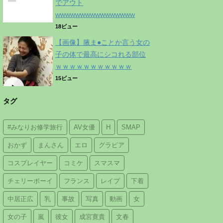
でアウト
wwwwwwwwwwwwwwww
18ビュー
【画像】腋ま●ことか言う女の
子の体で最高にシコれる部位
ｗｗｗｗｗｗｗｗｗｗｗ
15ビュー
タグ
#みなりお修学旅行
AV女優
H
SMAP
おかず
まんさん
エロ
グラビア
コスプレイヤー
コミケ
スマスマ
チェリーボーイ
フランス
レイプ
下着
中居正広
乳
事故
写真
動画
女
女の子
嵐
彼女
成宮寛貴
文春