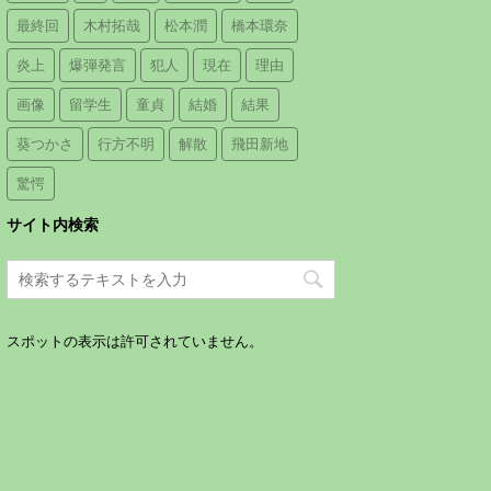
最終回
木村拓哉
松本潤
橋本環奈
炎上
爆弾発言
犯人
現在
理由
画像
留学生
童貞
結婚
結果
葵つかさ
行方不明
解散
飛田新地
驚愕
サイト内検索