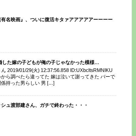
超有名映画』、ついに復活キタァアアアアアーーーー
婚した嫁の子どもが俺の子じゃなかった模様…
19/01/29(火) 12:37:56.858 ID:UXbcItsRMNIKU
から調べたら違ってた 嫁は泣いて謝ってきた バーで
持った男らしい 男 […]
ッシュ渡部建さん、ガチで終わった・・・