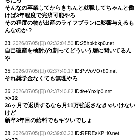
らだろ
そんなの卒業してからきちんと就職してちゃんと働
けば3年程度で完済可能やろ
その程度の物が出産のライフプランに影響与えるも
んなのか？
33:
2026/07/05(日) 02:32:04.50
ID:25hpkbkp0.net
自己破産を検討が1割ってどういう層に聞いてるん
や
35:
2026/07/05(日) 02:37:40.17
ID:PvVoVO+80.net
それ奨学金なくても無理やろ
36:
2026/07/05(日) 02:37:40.82
ID:fe+Ynxlp0.net
>>32
36ヶ月で返済するなら月11万強返さなきゃいけない
けど
新卒3年目の給料でもキツいでしょ
38:
2026/07/05(日) 02:39:03.23
ID:RFREsKPH0.net
>>33