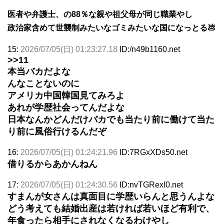
医者や弁護士、の88％な親や祖父母が同じ職業やし
政治家含めて世襲制みたいなゴミみたいな国になっとる💩
15:
2026/07/05(日) 01:23:27.18
ID:/n49b1160.net
>>11
本当バカだよな
んなことないのに
アメリカ中国韓国見てみろよ
あれが学歴社会ってんだよな
日本なんかどんだけバカでも当たり前に働けて当た
り前に風俗行けるんだぞ
16:
2026/07/05(日) 01:24:21.96
ID:7RGxXDs50.net
借りるからあかんねん
17:
2026/07/05(日) 01:24:30.56
ID:nvTGRexl0.net
すまんが女さんは真面目に学歴いらんと思うんよな
どう考えても結婚出産は若ければ若いほど有利で、
年食ったら相手にされなくなるわけやし