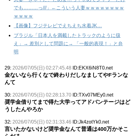
でも………っ///」←こういう人妻ｗｗｗｗｗｗｗｗ
ｗｗｗｗ
【画像】フジテレビでえちえち水着JK…
ブラジル「日本人を満載したトラックのように扱
え」→ 差別として問題に→ 「一般的表現！」と弁
明
29:
2026/07/05(日) 02:27:45.48
ID:EKX6iN8T0.net
金ないなら行くなで終わりだしなましてやFランな
んて
30:
2026/07/05(日) 02:28:13.70
ID:TXv07MEy0.net
奨学金借りてまで得た大学ってアドバンテージはど
うしたんやろか
32:
2026/07/05(日) 02:31:33.46
ID:Jk4zotYk0.net
言いたかないけど奨学金なんて普通は400万かそこ