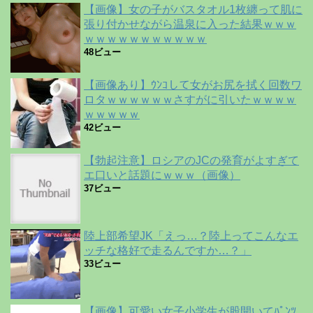
【画像】女の子がバスタオル1枚纏って肌に
張り付かせながら温泉に入った結果ｗｗｗ
ｗｗｗｗｗｗｗｗｗｗｗ
48ビュー
【画像あり】ｳﾝｺして女がお尻を拭く回数ワ
ロタｗｗｗｗｗｗさすがに引いたｗｗｗｗ
ｗｗｗｗｗ
42ビュー
【勃起注意】ロシアのJCの発育がよすぎて
エ口いと話題にｗｗｗ（画像）
37ビュー
陸上部希望JK「えっ…？陸上ってこんなエ
ッチな格好で走るんですか…？」
33ビュー
【画像】可愛い女子小学生が股開いてﾊﾟﾝﾂ