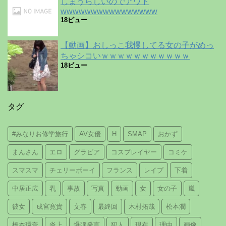
しまうらしいのでアウト
wwwwwwwwwwwwwwww
18ビュー
【動画】おしっこ我慢してる女の子がめっ
ちゃシコいｗｗｗｗｗｗｗｗｗｗｗ
18ビュー
タグ
#みなりお修学旅行
AV女優
H
SMAP
おかず
まんさん
エロ
グラビア
コスプレイヤー
コミケ
スマスマ
チェリーボーイ
フランス
レイプ
下着
中居正広
乳
事故
写真
動画
女
女の子
嵐
彼女
成宮寛貴
文春
最終回
木村拓哉
松本潤
橋本環奈
炎上
爆弾発言
犯人
現在
理由
画像