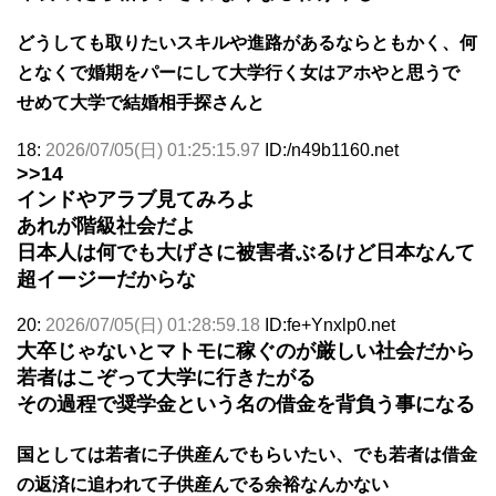
どうしても取りたいスキルや進路があるならともかく、何
となくで婚期をパーにして大学行く女はアホやと思うで
せめて大学で結婚相手探さんと
18:
2026/07/05(日) 01:25:15.97
ID:/n49b1160.net
>>14
インドやアラブ見てみろよ
あれが階級社会だよ
日本人は何でも大げさに被害者ぶるけど日本なんて
超イージーだからな
20:
2026/07/05(日) 01:28:59.18
ID:fe+Ynxlp0.net
大卒じゃないとマトモに稼ぐのが厳しい社会だから
若者はこぞって大学に行きたがる
その過程で奨学金という名の借金を背負う事になる
国としては若者に子供産んでもらいたい、でも若者は借金
の返済に追われて子供産んでる余裕なんかない