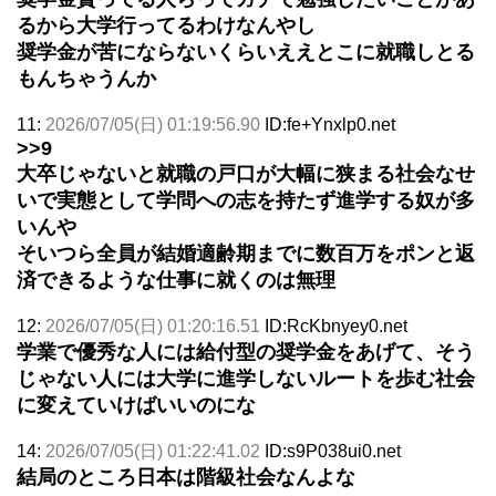
るから大学行ってるわけなんやし
奨学金が苦にならないくらいええとこに就職しとる
もんちゃうんか
11:
2026/07/05(日) 01:19:56.90
ID:fe+Ynxlp0.net
>>9
大卒じゃないと就職の戸口が大幅に狭まる社会なせ
いで実態として学問への志を持たず進学する奴が多
いんや
そいつら全員が結婚適齢期までに数百万をポンと返
済できるような仕事に就くのは無理
12:
2026/07/05(日) 01:20:16.51
ID:RcKbnyey0.net
学業で優秀な人には給付型の奨学金をあげて、そう
じゃない人には大学に進学しないルートを歩む社会
に変えていけばいいのにな
14:
2026/07/05(日) 01:22:41.02
ID:s9P038ui0.net
結局のところ日本は階級社会なんよな