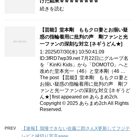
けた結果ｗｗｗｗｗｗｗｗ
続きを読む
【芸能】堂本剛 ももクロ妻とお揃い疑
惑の指輪着用に批判の声 剛ファンと光
一ファンの深刻な対立 [ネギうどん★]
1: 2025/07/30(水) 10:50:41.09
ID:3fRD7wp39.net 7月22日にグループ名
を「KinKi Kids」から「DOMOTO」へと
改めた堂本光一（46）と堂本剛（46 …
The post 【芸能】堂本剛 ももクロ妻と
お揃い疑惑の指輪着用に批判の声 剛フ
ァンと光一ファンの深刻な対立 [ネギうど
ん★] first appeared on あらまめ2ch.
Copyright © 2025 あらまめ2ch All Rights
Reserved.
PREV
【速報】我慢できない佐藤二郎さんX更新してフジテ
レビと縁切り宣言www