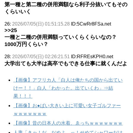
第一種と第二種の併用満額なら利子分抜いてもその
くらいいく
26:
2026/07/05(日) 01:51:15.28
ID:5CwRr8FSa.net
>>25
一種と二種の併用満額っていくらくらいなの？
1000万円くらい？
28:
2026/07/05(日) 02:26:21.51
ID:RFREsKPH0.net
大学出ても大半は高卒でもできる仕事に就くんだよ
【画像】アフリカ人「白人は俺たちの国から出てい
けー！！」白人「わかった。出ていくわ」⇒結
果！！！
【画像】お●ぱい大きい上に可愛い女子ゴルファー
ｗｗｗｗｗｗｗ
【画像】昔の日本人の水着、ゑっちｗｗｗｗｗｗｗ
人妻「きゃ！だ、だめよ…っ！せめてシャワーだけ