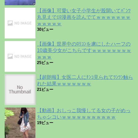
【画像】可愛い女子小学生が股開いてﾊﾟﾝﾂ
丸見えでｴﾛ漫画を読んでてｗｗｗｗｗｗｗ
ｗｗｗｗｗ
30ビュー
【画像】世界中のﾛﾘｺﾝを虜にしたハーフの
10歳美少女がこちらですｗｗｗｗｗｗｗｗ
ｗｗｗ
25ビュー
【超朗報】女医二人にﾁﾝｺ見られてﾂﾝﾂﾝ触ら
れた結果ｗｗｗｗｗｗｗ
21ビュー
【動画】おしっこ我慢してる女の子がめっ
ちゃシコいｗｗｗｗｗｗｗｗｗｗｗ
19ビュー