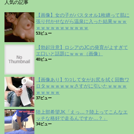
人気の記事
【画像】女の子がバスタオル1枚纏って肌に
張り付かせながら温泉に入った結果ｗｗｗ
ｗｗｗｗｗｗｗｗｗｗｗ
53ビュー
【勃起注意】ロシアのJCの発育がよすぎて
エ口いと話題にｗｗｗ（画像）
40ビュー
【画像あり】ｳﾝｺして女がお尻を拭く回数ワ
ロタｗｗｗｗｗｗさすがに引いたｗｗｗｗ
ｗｗｗｗｗ
37ビュー
陸上部希望JK「えっ…？陸上ってこんなエ
ッチな格好で走るんですか…？」
34ビュー