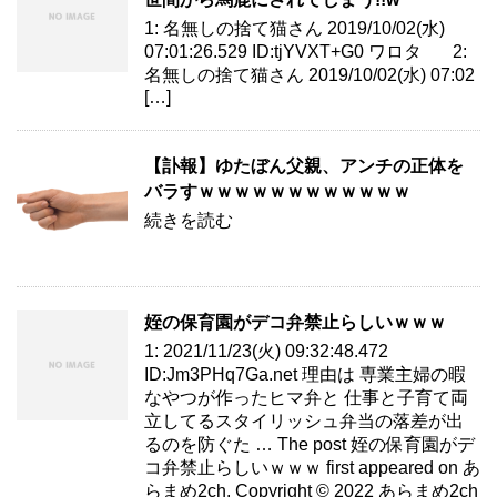
1: 名無しの捨て猫さん 2019/10/02(水)
07:01:26.529 ID:tjYVXT+G0 ワロタ 2:
名無しの捨て猫さん 2019/10/02(水) 07:02
[…]
【訃報】ゆたぼん父親、アンチの正体を
バラすｗｗｗｗｗｗｗｗｗｗｗｗ
続きを読む
姪の保育園がデコ弁禁止らしいｗｗｗ
1: 2021/11/23(火) 09:32:48.472
ID:Jm3PHq7Ga.net 理由は 専業主婦の暇
なやつが作ったヒマ弁と 仕事と子育て両
立してるスタイリッシュ弁当の落差が出
るのを防ぐた … The post 姪の保育園がデ
コ弁禁止らしいｗｗｗ first appeared on あ
らまめ2ch. Copyright © 2022 あらまめ2ch