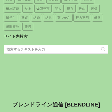
橋本環奈
炎上
爆弾発言
犯人
現在
理由
画像
留学生
童貞
結婚
結果
葵つかさ
行方不明
解散
飛田新地
驚愕
サイト内検索
ブレンドライン通信 [BLENDLINE]