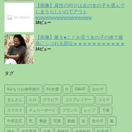
【画像】真性のﾛﾘｺﾝは左の女の子を選んで
しまうらしいのでアウト
wwwwwwwwwwwwwwww
18ビュー
【画像】腋ま●ことか言う女の子の体で最
高にシコれる部位ｗｗｗｗｗｗｗｗｗｗｗ
14ビュー
タグ
#みなりお修学旅行
AV女優
H
SMAP
おかず
まんさん
エロ
グラビア
コスプレイヤー
コミケ
スマスマ
チェリーボーイ
フランス
レイプ
下着
中居正広
乳
事故
写真
動画
女
女の子
嵐
彼女
成宮寛貴
文春
最終回
木村拓哉
松本潤