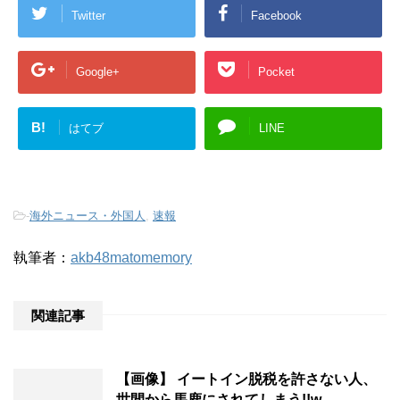
Twitter
Facebook
Google+
Pocket
B!
はてブ
LINE
-
海外ニュース・外国人
,
速報
執筆者：
akb48matomemory
関連記事
【画像】 イートイン脱税を許さない人、
世間から馬鹿にされてしまう!!w