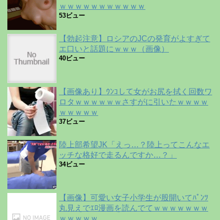
ｗｗｗｗｗｗｗｗｗｗｗ
53ビュー
【勃起注意】ロシアのJCの発育がよすぎて
エ口いと話題にｗｗｗ（画像）
40ビュー
【画像あり】ｳﾝｺして女がお尻を拭く回数ワ
ロタｗｗｗｗｗｗさすがに引いたｗｗｗｗ
ｗｗｗｗｗ
37ビュー
陸上部希望JK「えっ…？陸上ってこんなエ
ッチな格好で走るんですか…？」
34ビュー
【画像】可愛い女子小学生が股開いてﾊﾟﾝﾂ
丸見えでｴﾛ漫画を読んでてｗｗｗｗｗｗｗ
ｗｗｗｗｗ