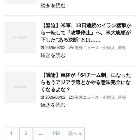
続きを読む
【緊迫】米軍、13日連続のイラン猛撃か
ら一転して『攻撃停止』へ。米大統領が
下した“ある決断”とは……
2026/08/02
-
海外ニュース・外国人
,
速報
続きを読む
【議論】W杯が「64チーム制」になった
らもうアジア予選とかやる意味完全にな
くなるよな？
2026/08/02
-
海外ニュース・外国人
,
速報
続きを読む
1
2
…
743
次へ »