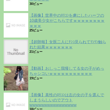
30ビュー
【画像】世界中のﾛﾘｺﾝを虜にしたハーフの
10歳美少女がこちらですｗｗｗｗｗｗｗｗ
ｗｗｗ
25ビュー
【超朗報】女医二人にﾁﾝｺ見られてﾂﾝﾂﾝ触ら
れた結果ｗｗｗｗｗｗｗ
21ビュー
【動画】おしっこ我慢してる女の子がめっ
ちゃシコいｗｗｗｗｗｗｗｗｗｗｗ
19ビュー
【画像】真性のﾛﾘｺﾝは左の女の子を選んで
しまうらしいのでアウト
wwwwwwwwwwwwwwww
18ビュー