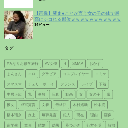
【画像】腋ま●ことか言う女の子の体で最
高にシコれる部位ｗｗｗｗｗｗｗｗｗｗｗ
14ビュー
タグ
#みなりお修学旅行
AV女優
H
SMAP
おかず
まんさん
エロ
グラビア
コスプレイヤー
コミケ
スマスマ
チェリーボーイ
フランス
レイプ
下着
中居正広
乳
事故
写真
動画
女
女の子
嵐
彼女
成宮寛貴
文春
最終回
木村拓哉
松本潤
橋本環奈
炎上
爆弾発言
犯人
現在
理由
画像
留学生
童貞
結婚
結果
葵つかさ
行方不明
解散