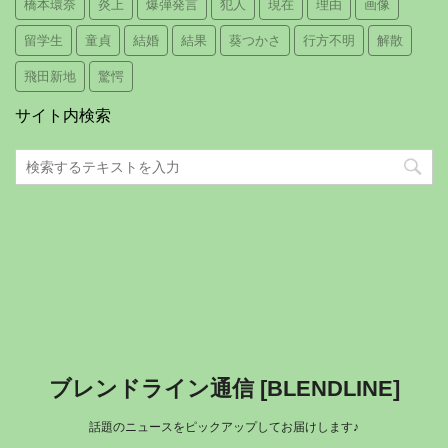
橋本環奈
炎上
爆弾発言
犯人
現在
理由
画像
留学生
童貞
結婚
結果
葵つかさ
行方不明
解散
飛田新地
驚愕
サイト内検索
ブレンドライン通信 [BLENDLINE]
話題のニュースをピックアップしてお届けします♪