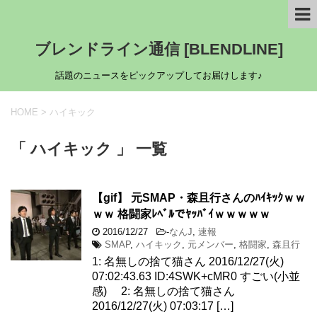
ブレンドライン通信 [BLENDLINE]
話題のニュースをピックアップしてお届けします♪
HOME
>
ハイキック
「 ハイキック 」 一覧
【gif】 元SMAP・森且行さんのﾊｲｷｯｸｗｗ
ｗｗ 格闘家ﾚﾍﾞﾙでﾔｯﾊﾞｲｗｗｗｗｗ
2016/12/27
-
なんJ
,
速報
SMAP
,
ハイキック
,
元メンバー
,
格闘家
,
森且行
1: 名無しの捨て猫さん 2016/12/27(火)
07:02:43.63 ID:4SWK+cMR0 すごい(小並
感) 2: 名無しの捨て猫さん
2016/12/27(火) 07:03:17 […]