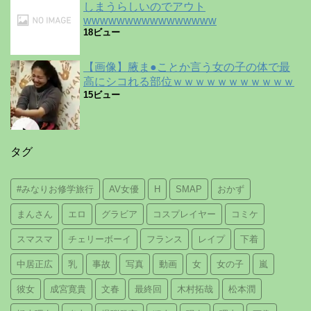
しまうらしいのでアウト
wwwwwwwwwwwwwwww
18ビュー
【画像】腋ま●ことか言う女の子の体で最
高にシコれる部位ｗｗｗｗｗｗｗｗｗｗｗ
15ビュー
タグ
#みなりお修学旅行
AV女優
H
SMAP
おかず
まんさん
エロ
グラビア
コスプレイヤー
コミケ
スマスマ
チェリーボーイ
フランス
レイプ
下着
中居正広
乳
事故
写真
動画
女
女の子
嵐
彼女
成宮寛貴
文春
最終回
木村拓哉
松本潤