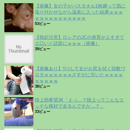
【画像】女の子がバスタオル1枚纏って肌に
張り付かせながら温泉に入った結果ｗｗｗ
ｗｗｗｗｗｗｗｗｗｗｗ
53ビュー
【勃起注意】ロシアのJCの発育がよすぎて
エ口いと話題にｗｗｗ（画像）
39ビュー
【画像あり】ｳﾝｺして女がお尻を拭く回数ワ
ロタｗｗｗｗｗｗさすがに引いたｗｗｗｗ
ｗｗｗｗｗ
38ビュー
陸上部希望JK「えっ…？陸上ってこんなエ
ッチな格好で走るんですか…？」
33ビュー