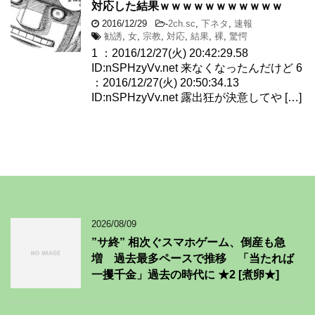
対応した結果ｗｗｗｗｗｗｗｗｗｗｗ
2016/12/29
-
2ch.sc
,
下ネタ
,
速報
勧誘
,
女
,
宗教
,
対応
,
結果
,
裸
,
驚愕
1 ：2016/12/27(火) 20:42:29.58
ID:nSPHzyVv.net 来なくなったんだけど 6
：2016/12/27(火) 20:50:34.13
ID:nSPHzyVv.net 露出狂が決意してや […]
2026/08/09
”サ終” 相次ぐスマホゲーム、倒産も急
増 過去最多ペースで推移 「当たれば
一攫千金」過去の時代に ★2 [煮卵★]