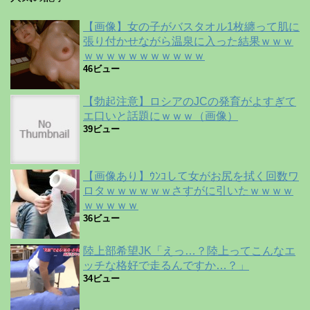
【画像】女の子がバスタオル1枚纏って肌に
張り付かせながら温泉に入った結果ｗｗｗ
ｗｗｗｗｗｗｗｗｗｗｗ
46ビュー
【勃起注意】ロシアのJCの発育がよすぎて
エ口いと話題にｗｗｗ（画像）
39ビュー
【画像あり】ｳﾝｺして女がお尻を拭く回数ワ
ロタｗｗｗｗｗｗさすがに引いたｗｗｗｗ
ｗｗｗｗｗ
36ビュー
陸上部希望JK「えっ…？陸上ってこんなエ
ッチな格好で走るんですか…？」
34ビュー