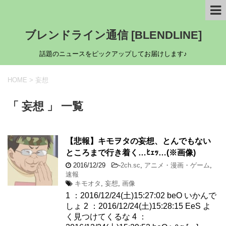
ブレンドライン通信 [BLENDLINE]
話題のニュースをピックアップしてお届けします♪
HOME
>
妄想
「 妄想 」 一覧
【悲報】キモヲタの妄想、とんでもない
ところまで行き着く…ﾋｪｯ…(※画像)
2016/12/29
-
2ch.sc
,
アニメ・漫画・ゲーム
,
速報
キモオタ
,
妄想
,
画像
1 ：2016/12/24(土)15:27:02 beO いかんで
しょ 2 ：2016/12/24(土)15:28:15 EeS よ
く見つけてくるな 4 ：