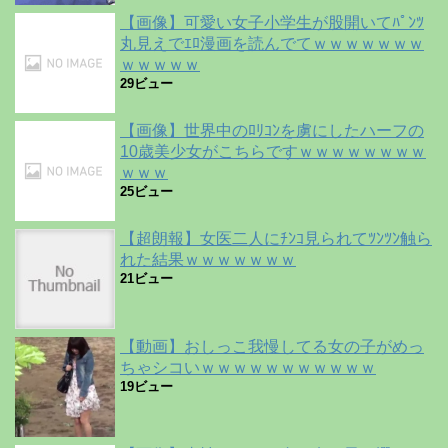
【画像】可愛い女子小学生が股開いてﾊﾟﾝﾂ
丸見えでｴﾛ漫画を読んでてｗｗｗｗｗｗｗ
ｗｗｗｗｗ
29ビュー
【画像】世界中のﾛﾘｺﾝを虜にしたハーフの
10歳美少女がこちらですｗｗｗｗｗｗｗｗ
ｗｗｗ
25ビュー
【超朗報】女医二人にﾁﾝｺ見られてﾂﾝﾂﾝ触ら
れた結果ｗｗｗｗｗｗｗ
21ビュー
【動画】おしっこ我慢してる女の子がめっ
ちゃシコいｗｗｗｗｗｗｗｗｗｗｗ
19ビュー