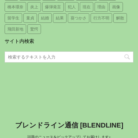
橋本環奈
炎上
爆弾発言
犯人
現在
理由
画像
留学生
童貞
結婚
結果
葵つかさ
行方不明
解散
飛田新地
驚愕
サイト内検索
ブレンドライン通信 [BLENDLINE]
話題のニュースをピックアップしてお届けします♪