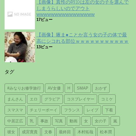
【画像】真性のﾛﾘｺﾝは左の女の子を選んで
しまうらしいのでアウト
wwwwwwwwwwwwwwww
17ビュー
【画像】腋ま●ことか言う女の子の体で最
高にシコれる部位ｗｗｗｗｗｗｗｗｗｗｗ
13ビュー
タグ
#みなりお修学旅行
AV女優
H
SMAP
おかず
まんさん
エロ
グラビア
コスプレイヤー
コミケ
スマスマ
チェリーボーイ
フランス
レイプ
下着
中居正広
乳
事故
写真
動画
女
女の子
嵐
彼女
成宮寛貴
文春
最終回
木村拓哉
松本潤