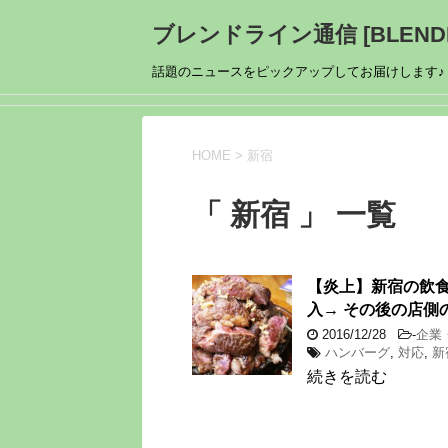
ブレンドライン通信 [BLENDL
話題のニュースをピックアップしてお届けします♪
HOME
>
新宿
「 新宿 」 一覧
【炎上】新宿の飲食
入→ その後の店側
2016/12/28
-
企業
ハンバーグ
,
対応
,
新
続きを読む