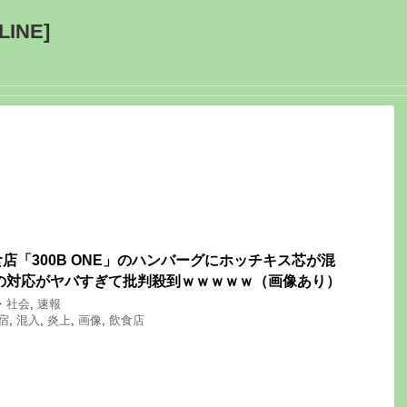
INE]
店「300B ONE」のハンバーグにホッチキス芯が混
の対応がヤバすぎて批判殺到ｗｗｗｗｗ（画像あり）
・社会
,
速報
宿
,
混入
,
炎上
,
画像
,
飲食店