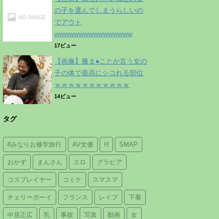
の子を選んでしまうらしいの
でアウト
wwwwwwwwwwwwwwww
17ビュー
【画像】腋ま●ことか言う女の
子の体で最高にシコれる部位
ｗｗｗｗｗｗｗｗｗｗｗ
14ビュー
タグ
#みなりお修学旅行
AV女優
H
SMAP
おかず
まんさん
エロ
グラビア
コスプレイヤー
コミケ
スマスマ
チェリーボーイ
フランス
レイプ
下着
中居正広
乳
事故
写真
動画
女