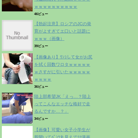
ｗｗｗｗｗｗｗｗｗｗ
46ビュー
【勃起注意】ロシアのJCの発
育がよすぎてエ口いと話題に
ｗｗｗ（画像）
39ビュー
【画像あり】ｳﾝｺして女がお尻
を拭く回数ワロタｗｗｗｗｗ
ｗさすがに引いたｗｗｗｗｗ
ｗｗｗｗ
36ビュー
陸上部希望JK「えっ…？陸上
ってこんなエッチな格好で走
るんですか…？」
34ビュー
【画像】可愛い女子小学生が
股開いてﾊﾟﾝﾂ丸見えでｴﾛ漫画