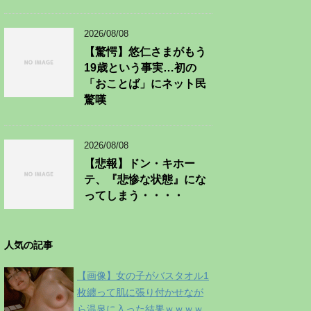
2026/08/08
【驚愕】悠仁さまがもう
19歳という事実…初の
「おことば」にネット民
驚嘆
2026/08/08
【悲報】ドン・キホー
テ、『悲惨な状態』にな
ってしまう・・・・
人気の記事
【画像】女の子がバスタオル1
枚纏って肌に張り付かせなが
ら温泉に入った結果ｗｗｗｗ