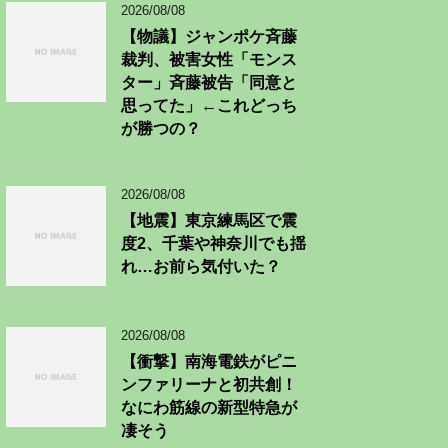
2026/08/08
【物議】ジャンポケ斉藤
裁判、被害女性「モンス
ター」斉藤被告「同意と
思ってた」←これどっち
が勝つの？
2026/08/08
【地震】東京練馬区で震
度2、千葉や神奈川でも揺
れ…お前ら気付いた？
2026/08/08
【衝撃】南海電鉄がピニ
ンファリーナと初共創！
なにわ筋線の新型特急が
凄そう