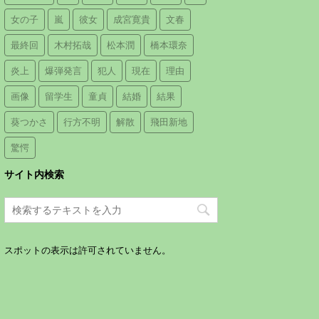
女の子
嵐
彼女
成宮寛貴
文春
最終回
木村拓哉
松本潤
橋本環奈
炎上
爆弾発言
犯人
現在
理由
画像
留学生
童貞
結婚
結果
葵つかさ
行方不明
解散
飛田新地
驚愕
サイト内検索