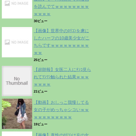
を読んでてｗｗｗｗｗｗｗｗ
ｗｗｗｗ
30ビュー
【画像】世界中のﾛﾘｺﾝを虜に
したハーフの10歳美少女がこ
ちらですｗｗｗｗｗｗｗｗｗ
ｗｗ
25ビュー
【超朗報】女医二人にﾁﾝｺ見ら
れてﾂﾝﾂﾝ触られた結果ｗｗｗ
ｗｗｗｗ
21ビュー
【動画】おしっこ我慢してる
女の子がめっちゃシコいｗｗ
ｗｗｗｗｗｗｗｗｗ
19ビュー
【画像】真性のﾛﾘｺﾝは左の女