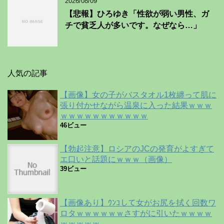
2026/08/09
【悲報】ひろゆき「性欲が弱い男性、ガ
チで貧乏人が多いです。なぜなら…」
人気の記事
【画像】女の子がバスタオル1枚纏って肌に
張り付かせながら温泉に入った結果ｗｗｗ
ｗｗｗｗｗｗｗｗｗｗｗ
46ビュー
【勃起注意】ロシアのJCの発育がよすぎて
エ口いと話題にｗｗｗ（画像）
39ビュー
【画像あり】ｳﾝｺして女がお尻を拭く回数ワ
ロタｗｗｗｗｗｗさすがに引いたｗｗｗｗ
ｗｗｗｗｗ