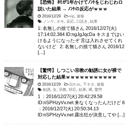
【恐怖】 ﾎﾓが1年かけてﾉﾝｹをじわじわロ
説いた結果 → ﾉﾝｹの反応がｗｗｗ
2016/12/29
-
vip
,
速報
ノンケ
,
ホモ
,
反応
,
口説き
,
結果
1: 名無しの捨て猫さん 2016/12/27(火)
17:14:02.384 ID:ngJgJqcDa キスまではい
けるようになったぞ 舌は入れさせてくれ
ないけど 2: 名無しの捨て猫さん 2016/12
[…]
【驚愕】しつこい宗教の勧誘に女が裸で
対応した結果ｗｗｗｗｗｗｗｗｗｗｗ
2016/12/29
-
2ch.sc
,
下ネタ
,
速報
勧誘
,
女
,
宗教
,
対応
,
結果
,
裸
,
驚愕
1 ：2016/12/27(火) 20:42:29.58
ID:nSPHzyVv.net 来なくなったんだけど 6
：2016/12/27(火) 20:50:34.13
ID:nSPHzyVv.net 露出狂が決意してや […]