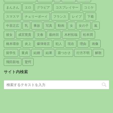
まんさん
エロ
グラビア
コスプレイヤー
コミケ
スマスマ
チェリーボーイ
フランス
レイプ
下着
中居正広
乳
事故
写真
動画
女
女の子
嵐
彼女
成宮寛貴
文春
最終回
木村拓哉
松本潤
橋本環奈
炎上
爆弾発言
犯人
現在
理由
画像
留学生
童貞
結婚
結果
葵つかさ
行方不明
解散
飛田新地
驚愕
サイト内検索