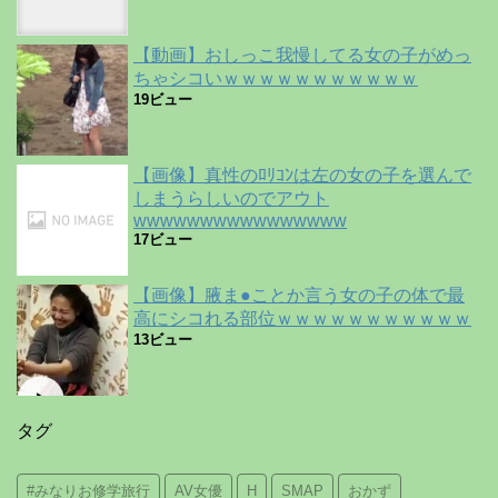
【動画】おしっこ我慢してる女の子がめっ
ちゃシコいｗｗｗｗｗｗｗｗｗｗｗ
19ビュー
【画像】真性のﾛﾘｺﾝは左の女の子を選んで
しまうらしいのでアウト
wwwwwwwwwwwwwwww
17ビュー
【画像】腋ま●ことか言う女の子の体で最
高にシコれる部位ｗｗｗｗｗｗｗｗｗｗｗ
13ビュー
タグ
#みなりお修学旅行
AV女優
H
SMAP
おかず