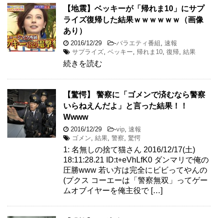
【地震】ベッキーが「帰れま10」にサプ
ライズ復帰した結果ｗｗｗｗｗｗ（画像
あり）
2016/12/29
-
バラエティ番組
,
速報
サプライズ
,
ベッキー
,
帰れま10
,
復帰
,
結果
続きを読む
【驚愕】 警察に「ゴメンで済むなら警察
いらねえんだよ」と言った結果！！
Wwww
2016/12/29
-
vip
,
速報
ゴメン
,
結果
,
警察
,
驚愕
1: 名無しの捨て猫さん 2016/12/17(土)
18:11:28.21 ID:t+eVhLfK0 ダンマリで俺の
圧勝www 若い方は完全にビビってやんの
(プクス コーエーは「警察無双」ってゲー
ムオブイヤーを俺主役で […]