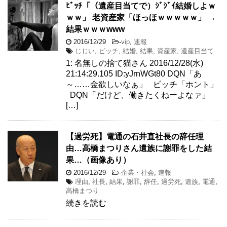
ﾋﾞｯﾁ「（遺産目当てで）ｼﾞｼﾞｲ結婚しよｗ
ｗｗ」 老資産家「ほっほｗｗｗｗｗ」 →
結果ｗｗｗwww
2016/12/29
-
vip
,
速報
じじい
,
ビッチ
,
結婚
,
結果
,
資産家
,
遺産目当て
1: 名無しの捨て猫さん 2016/12/28(水)
21:14:29.105 ID:yJrnWGt80 DQN「あ
～……金欲しいなぁ」 ビッチ「ホント」
DQN「だけど、働きたくねーよなァ」
[…]
【過労死】電通の石井直社長の辞任理
由…高橋まつりさん遺族に謝罪をした結
果…（画像あり）
2016/12/29
-
企業・社会
,
速報
理由
,
社長
,
結果
,
謝罪
,
辞任
,
過労死
,
遺族
,
電通
,
高橋まつり
続きを読む