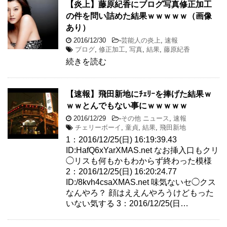
【炎上】藤原紀香にブログ写真修正加工
の件を問い詰めた結果ｗｗｗｗｗ（画像
あり）
2016/12/30
-
芸能人の炎上
,
速報
ブログ
,
修正加工
,
写真
,
結果
,
藤原紀香
続きを読む
【速報】飛田新地にﾁｪﾘｰを捧げた結果ｗ
ｗｗとんでもない事にｗｗｗｗｗ
2016/12/29
-
その他 ニュース
,
速報
チェリーボーイ
,
童貞
,
結果
,
飛田新地
1：2016/12/25(日) 16:19:39.43
ID:HafQ6xYarXMAS.net なお挿入口もクリ
◯リスも何もかもわからず終わった模様
2：2016/12/25(日) 16:20:24.77
ID:/8kvh4csaXMAS.net 味気ないセ◯クス
なんやろ？ 顔はええんやろうけどもった
いない気する 3：2016/12/25(日…