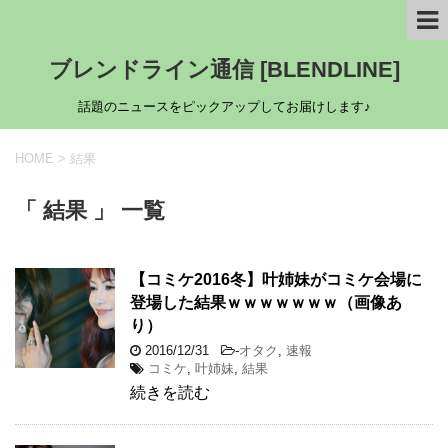
ブレンドライン通信 [BLENDLINE]
話題のニュースをピックアップしてお届けします♪
HOME
>
結果
「 結果 」 一覧
【コミケ2016冬】叶姉妹がコミケ会場に
登場した結果ｗｗｗｗｗｗｗ（画像あ
り）
2016/12/31
-
オタク
,
速報
コミケ
,
叶姉妹
,
結果
続きを読む