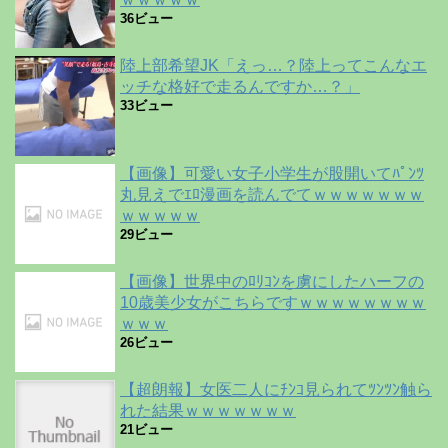
36ビュー
陸上部希望JK「えっ…？陸上ってこんなエ
ッチな格好で走るんですか…？」
33ビュー
【画像】可愛い女子小学生が股開いてﾊﾟﾝﾂ
丸見えでｴﾛ漫画を読んでてｗｗｗｗｗｗｗ
ｗｗｗｗｗ
29ビュー
【画像】世界中のﾛﾘｺﾝを虜にしたハーフの
10歳美少女がこちらですｗｗｗｗｗｗｗｗ
ｗｗｗ
26ビュー
【超朗報】女医二人にﾁﾝｺ見られてﾂﾝﾂﾝ触ら
れた結果ｗｗｗｗｗｗｗ
21ビュー