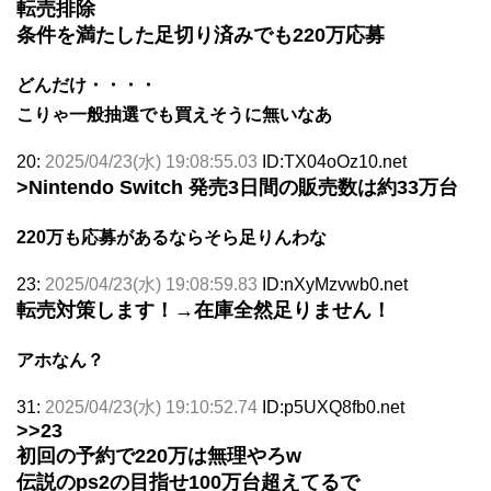
転売排除
条件を満たした足切り済みでも220万応募
どんだけ・・・・
こりゃ一般抽選でも買えそうに無いなあ
20:
2025/04/23(水) 19:08:55.03
ID:TX04oOz10.net
>Nintendo Switch 発売3日間の販売数は約33万台
220万も応募があるならそら足りんわな
23:
2025/04/23(水) 19:08:59.83
ID:nXyMzvwb0.net
転売対策します！→在庫全然足りません！
アホなん？
31:
2025/04/23(水) 19:10:52.74
ID:p5UXQ8fb0.net
>>23
初回の予約で220万は無理やろw
伝説のps2の目指せ100万台超えてるで