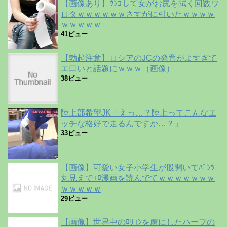
【画像あり】ｳﾝｺして女がお尻を拭く回数ワ
ロタｗｗｗｗｗｗさすがに引いたｗｗｗｗ
ｗｗｗｗｗ
41ビュー
【勃起注意】ロシアのJCの発育がよすぎて
エ口いと話題にｗｗｗ（画像）
38ビュー
陸上部希望JK「えっ…？陸上ってこんなエ
ッチな格好で走るんですか…？」
33ビュー
【画像】可愛い女子小学生が股開いてﾊﾟﾝﾂ
丸見えでｴﾛ漫画を読んでてｗｗｗｗｗｗｗ
ｗｗｗｗｗ
29ビュー
【画像】世界中のﾛﾘｺﾝを虜にしたハーフの