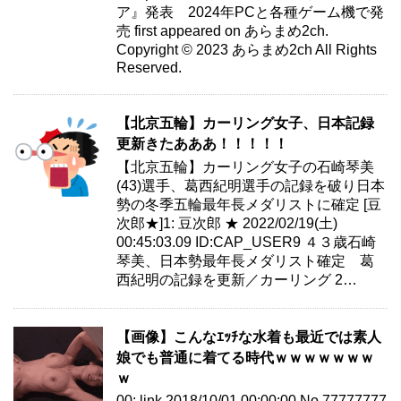
ア』発表 2024年PCと各種ゲーム機で発
売 first appeared on あらまめ2ch.
Copyright © 2023 あらまめ2ch All Rights
Reserved.
【北京五輪】カーリング女子、日本記録
更新きたあああ！！！！！
【北京五輪】カーリング女子の石崎琴美
(43)選手、葛西紀明選手の記録を破り日本
勢の冬季五輪最年長メダリストに確定 [豆
次郎★]1: 豆次郎 ★ 2022/02/19(土)
00:45:03.09 ID:CAP_USER9 ４３歳石崎
琴美、日本勢最年長メダリスト確定 葛
西紀明の記録を更新／カーリング 2…
【画像】こんなｴｯﾁな水着も最近では素人
娘でも普通に着てる時代ｗｗｗｗｗｗｗ
ｗ
00: link 2018/10/01 00:00:00 No.77777777