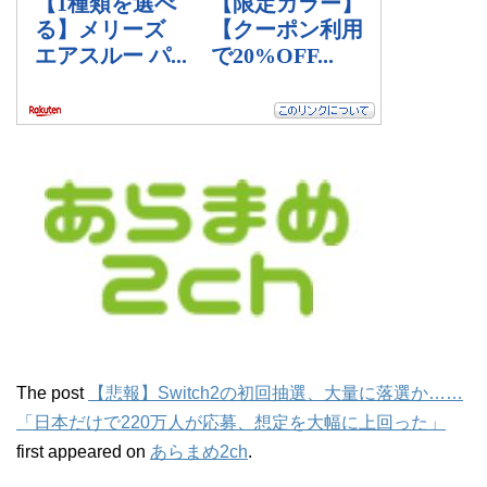
The post
【悲報】Switch2の初回抽選、大量に落選か……
「日本だけで220万人が応募、想定を大幅に上回った」
first appeared on
あらまめ2ch
.