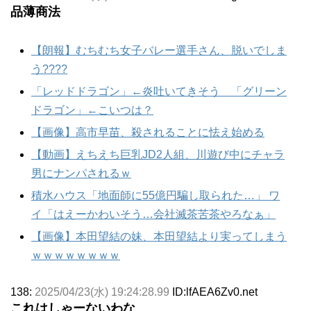
品薄商法
【朗報】むちむち女子バレー選手さん、脱いでしま
う????
「レッドドラゴン」←炎吐いてきそう 「グリーン
ドラゴン」←こいつは？
【画像】高市早苗、殺されることに怯え始める
【動画】えちえち巨乳JD2人組、川遊び中にチャラ
男にナンパされるｗ
積水ハウス「地面師に55億円騙し取られた…」 ワ
イ「はえーかわいそう…会社滅茶苦茶やろなぁ」
【画像】本田望結の妹、本田望結より実ってしまう
ｗｗｗｗｗｗｗｗ
138:
2025/04/23(水) 19:24:28.99
ID:lfAEA6Zv0.net
これはしゃーないわな