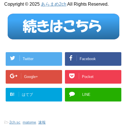
Copyright © 2025
あらまめ2ch
All Rights Reserved.
Twitter
Facebook
Google+
Pocket
B!
はてブ
LINE
-
2ch.sc
,
matome
,
速報