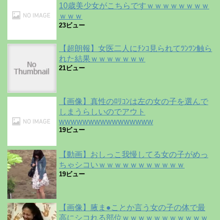
10歳美少女がこちらですｗｗｗｗｗｗｗｗ
ｗｗｗ
23ビュー
【超朗報】女医二人にﾁﾝｺ見られてﾂﾝﾂﾝ触ら
れた結果ｗｗｗｗｗｗｗ
21ビュー
【画像】真性のﾛﾘｺﾝは左の女の子を選んで
しまうらしいのでアウト
wwwwwwwwwwwwwwww
19ビュー
【動画】おしっこ我慢してる女の子がめっ
ちゃシコいｗｗｗｗｗｗｗｗｗｗｗ
19ビュー
【画像】腋ま●ことか言う女の子の体で最
高にシコれる部位ｗｗｗｗｗｗｗｗｗｗｗ