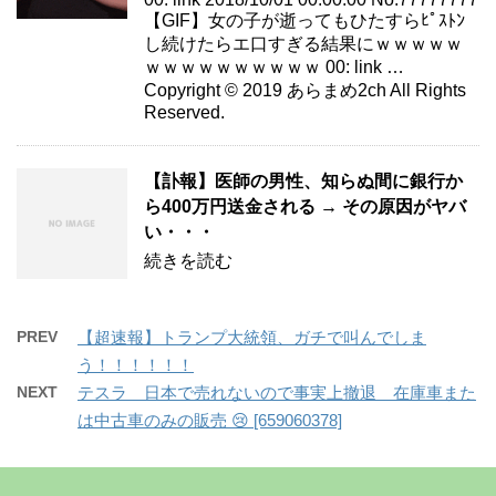
【GIF】女の子が逝ってもひたすらﾋﾟｽﾄﾝ
し続けたらエ口すぎる結果にｗｗｗｗｗ
ｗｗｗｗｗｗｗｗｗｗ 00: link …
Copyright © 2019 あらまめ2ch All Rights
Reserved.
【訃報】医師の男性、知らぬ間に銀行か
ら400万円送金される → その原因がヤバ
い・・・
続きを読む
PREV
【超速報】トランプ大統領、ガチで叫んでしま
う！！！！！！
NEXT
テスラ 日本で売れないので事実上撤退 在庫車また
は中古車のみの販売 😢 [659060378]