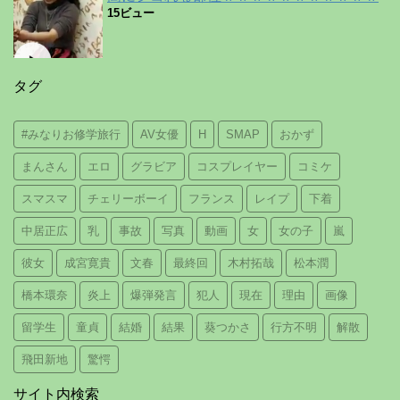
15ビュー
タグ
#みなりお修学旅行
AV女優
H
SMAP
おかず
まんさん
エロ
グラビア
コスプレイヤー
コミケ
スマスマ
チェリーボーイ
フランス
レイプ
下着
中居正広
乳
事故
写真
動画
女
女の子
嵐
彼女
成宮寛貴
文春
最終回
木村拓哉
松本潤
橋本環奈
炎上
爆弾発言
犯人
現在
理由
画像
留学生
童貞
結婚
結果
葵つかさ
行方不明
解散
飛田新地
驚愕
サイト内検索