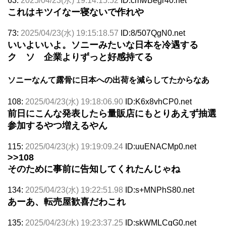
63:
2025/04/23(水) 19:14:15.52
ID:cmwBegr40.net
これはキツイなー寝ないで作れや
73:
2025/04/23(水) 19:15:18.57
ID:8/507QgN0.net
いいよいいよ。ソニーみたいな日本を冷遇する
ク ソ 企業よりずっと好感持てる
ソニーなんて露骨に日本への出荷を減らしてたからなあ
108:
2025/04/23(水) 19:18:06.90
ID:K6x8vhCP0.net
前日にこんな発表したら量販店にもとりあえず抽選
参加するやつ増えるやん
115:
2025/04/23(水) 19:19:09.24
ID:uuENACMp0.net
>>108
そのために事前に告知してくれたんじゃね
134:
2025/04/23(水) 19:22:51.98
ID:s+MNPhS80.net
あーあ、転売屋歓喜だわこれ
135:
2025/04/23(水) 19:23:37.25
ID:skWMLCgG0.net