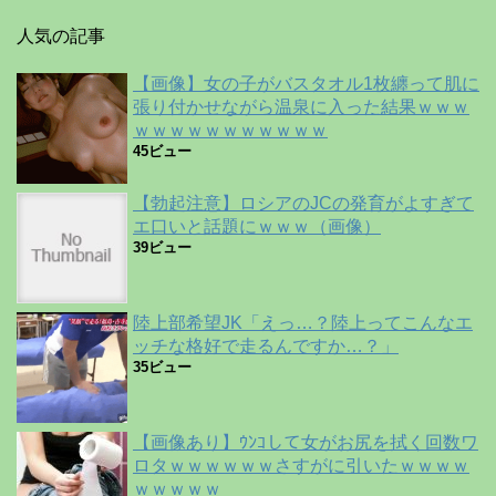
人気の記事
【画像】女の子がバスタオル1枚纏って肌に
張り付かせながら温泉に入った結果ｗｗｗ
ｗｗｗｗｗｗｗｗｗｗｗ
45ビュー
【勃起注意】ロシアのJCの発育がよすぎて
エ口いと話題にｗｗｗ（画像）
39ビュー
陸上部希望JK「えっ…？陸上ってこんなエ
ッチな格好で走るんですか…？」
35ビュー
【画像あり】ｳﾝｺして女がお尻を拭く回数ワ
ロタｗｗｗｗｗｗさすがに引いたｗｗｗｗ
ｗｗｗｗｗ