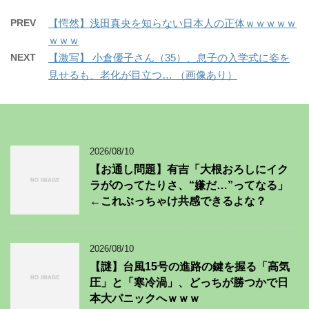
PREV
【愕然】浅田真央を知らない日本人の正体ｗｗｗｗｗ
ｗｗｗ
NEXT
【激写】 小倉優子さん（35）、息子の入学式に姿を
見せるも、老化が目立つ… （画像あり）
2026/08/10
【お通し問題】有吉「大根おろしにイク
ラがのってたりさ、“嫌だ…”ってなる」
←これぶっちゃけ共感できるよな？
2026/08/10
【謎】台風15号の進路の鍵を握る「高気
圧」と「寒冷渦」、どっちが勝つかで日
本大パニックへｗｗｗ