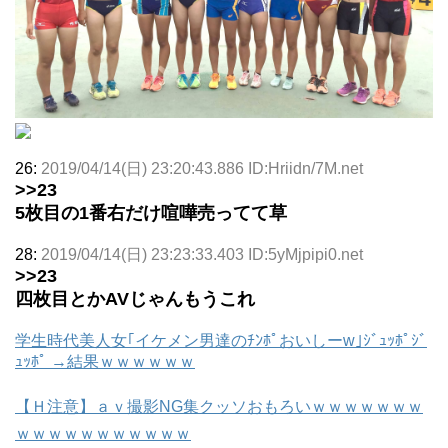
26:
2019/04/14(日) 23:20:43.886 ID:Hriidn/7M.net
>>23
5枚目の1番右だけ喧嘩売ってて草
28:
2019/04/14(日) 23:23:33.403 ID:5yMjpipi0.net
>>23
四枚目とかAVじゃんもうこれ
学生時代美人女｢イケメン男達のﾁﾝﾎﾟおいしーw｣ｼﾞｭｯﾎﾟｼﾞ
ｭｯﾎﾟ →結果ｗｗｗｗｗｗ
【Ｈ注意】ａｖ撮影NG集クッソおもろいｗｗｗｗｗｗｗ
ｗｗｗｗｗｗｗｗｗｗｗ