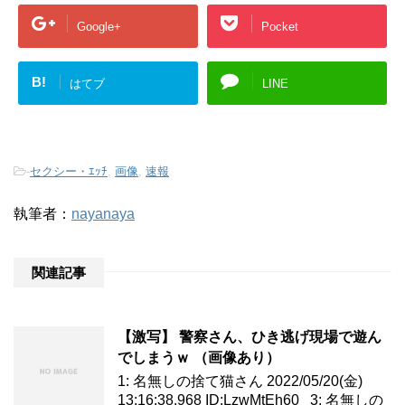
Google+
Pocket
B!
はてブ
LINE
-
セクシー・ｴｯﾁ
,
画像
,
速報
執筆者：
nayanaya
関連記事
【激写】 警察さん、ひき逃げ現場で遊ん
でしまうｗ （画像あり）
1: 名無しの捨て猫さん 2022/05/20(金)
13:16:38.968 ID:LzwMtEh60 3: 名無しの