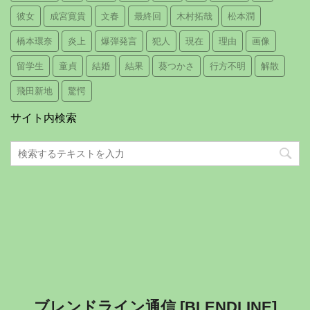
彼女
成宮寛貴
文春
最終回
木村拓哉
松本潤
橋本環奈
炎上
爆弾発言
犯人
現在
理由
画像
留学生
童貞
結婚
結果
葵つかさ
行方不明
解散
飛田新地
驚愕
サイト内検索
ブレンドライン通信 [BLENDLINE]