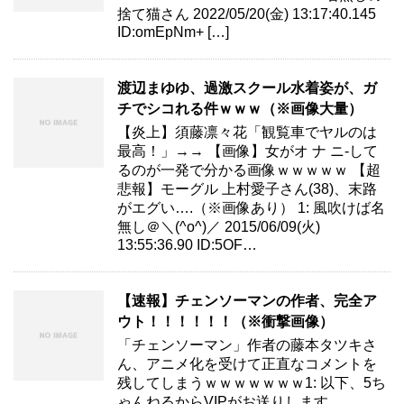
捨て猫さん 2022/05/20(金) 13:17:40.145
ID:omEpNm+ […]
渡辺まゆゆ、過激スクール水着姿が、ガ
チでシコれる件ｗｗｗ（※画像大量）
【炎上】須藤凛々花「観覧車でヤルのは
最高！」→→ 【画像】女がオ ナ ニ-して
るのが一発で分かる画像ｗｗｗｗｗ 【超
悲報】モーグル 上村愛子さん(38)、末路
がエグい….（※画像あり） 1: 風吹けば名
無し＠＼(^o^)／ 2015/06/09(火)
13:55:36.90 ID:5OF…
【速報】チェンソーマンの作者、完全ア
ウト！！！！！！（※衝撃画像）
「チェンソーマン」作者の藤本タツキさ
ん、アニメ化を受けて正直なコメントを
残してしまうｗｗｗｗｗｗｗ1: 以下、5ち
ゃんねるからVIPがお送りします