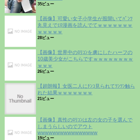
35ビュー
【画像】可愛い女子小学生が股開いてﾊﾟﾝﾂ
丸見えでｴﾛ漫画を読んでてｗｗｗｗｗｗｗ
ｗｗｗｗｗ
28ビュー
【画像】世界中のﾛﾘｺﾝを虜にしたハーフの
10歳美少女がこちらですｗｗｗｗｗｗｗｗ
ｗｗｗ
26ビュー
【超朗報】女医二人にﾁﾝｺ見られてﾂﾝﾂﾝ触ら
れた結果ｗｗｗｗｗｗｗ
21ビュー
【画像】真性のﾛﾘｺﾝは左の女の子を選んで
しまうらしいのでアウト
wwwwwwwwwwwwwwww
19ビュー