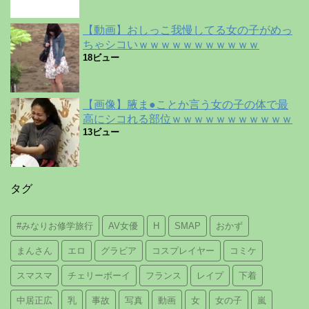
【動画】おしっこ我慢してる女の子がめっ
ちゃシコいｗｗｗｗｗｗｗｗｗｗｗ
18ビュー
【画像】腋ま●ことか言う女の子の体で最
高にシコれる部位ｗｗｗｗｗｗｗｗｗｗｗ
13ビュー
タグ
#みなりお修学旅行
AV女優
H
SMAP
おかず
まんさん
エロ
グラビア
コスプレイヤー
コミケ
スマスマ
チェリーボーイ
フランス
レイプ
下着
中居正広
乳
事故
写真
動画
女
女の子
嵐