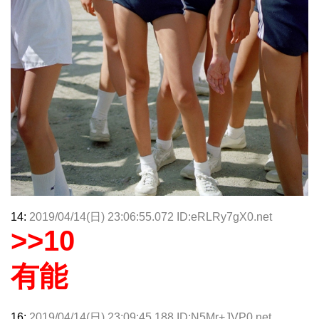
14:
2019/04/14(日) 23:06:55.072 ID:eRLRy7gX0.net
>>10
有能
16:
2019/04/14(日) 23:09:45.188 ID:N5Mr+JVP0.net