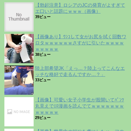
【勃起注意】ロシアのJCの発育がよすぎて
エ口いと話題にｗｗｗ（画像）
39ビュー
【画像あり】ｳﾝｺして女がお尻を拭く回数ワ
ロタｗｗｗｗｗｗさすがに引いたｗｗｗｗ
ｗｗｗｗｗ
38ビュー
陸上部希望JK「えっ…？陸上ってこんなエ
ッチな格好で走るんですか…？」
33ビュー
【画像】可愛い女子小学生が股開いてﾊﾟﾝﾂ
丸見えでｴﾛ漫画を読んでてｗｗｗｗｗｗｗ
ｗｗｗｗｗ
29ビュー