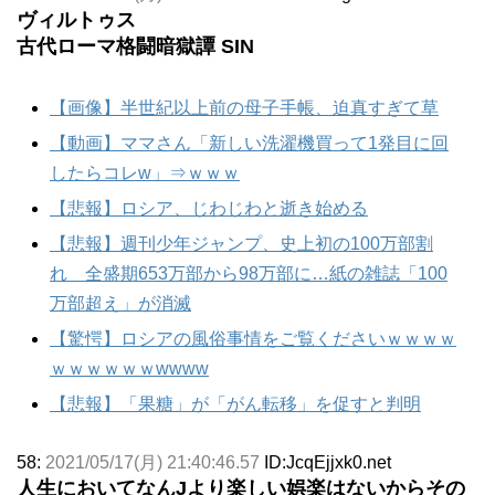
ヴィルトゥス
古代ローマ格闘暗獄譚 SIN
【画像】半世紀以上前の母子手帳、迫真すぎて草
【動画】ママさん「新しい洗濯機買って1発目に回
したらコレw」⇒ｗｗｗ
【悲報】ロシア、じわじわと逝き始める
【悲報】週刊少年ジャンプ、史上初の100万部割
れ 全盛期653万部から98万部に…紙の雑誌「100
万部超え」が消滅
【驚愕】ロシアの風俗事情をご覧くださいｗｗｗｗ
ｗｗｗｗｗｗwwww
【悲報】「果糖」が「がん転移」を促すと判明
58:
2021/05/17(月) 21:40:46.57
ID:JcqEjjxk0.net
人生においてなんJより楽しい娯楽はないからその