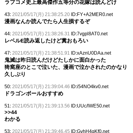
ラブコメ史上最高傑作五等分の花嫁は読んどけ
43:
2021/05/17(月) 21:38:25.20
ID:FY+A2MER0.net
漫画なんか読んでたら人生損するぞ
44:
2021/05/17(月) 21:38:26.31
ID:7vgpl8AT0.net
レベルE読み返したけど糞おもろい
47:
2021/05/17(月) 21:38:51.91
ID:xAznU0DAa.net
鬼滅は昨日読んだけどたしかに面白かった
猗窩座のとこで泣いた、漫画で泣かされたのかなり
久しぶり
50:
2021/05/17(月) 21:39:04.46
ID:i54NO4kv0.net
ドラゴンボールおすすめ
51:
2021/05/17(月) 21:39:13.56
ID:UUc/lWE50.net
>>44
わかる
53:
2021/05/17(月) 21:39:46.45
ID:GvhH4gKf0.net