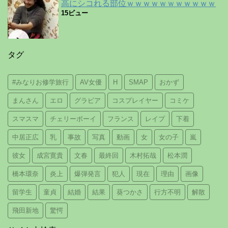
高にシコれる部位ｗｗｗｗｗｗｗｗｗｗｗ
15ビュー
タグ
#みなりお修学旅行
AV女優
H
SMAP
おかず
まんさん
エロ
グラビア
コスプレイヤー
コミケ
スマスマ
チェリーボーイ
フランス
レイプ
下着
中居正広
乳
事故
写真
動画
女
女の子
嵐
彼女
成宮寛貴
文春
最終回
木村拓哉
松本潤
橋本環奈
炎上
爆弾発言
犯人
現在
理由
画像
留学生
童貞
結婚
結果
葵つかさ
行方不明
解散
飛田新地
驚愕