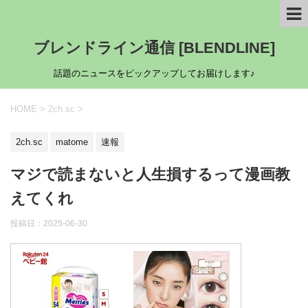
ブレンドライン通信 [BLENDLINE]
話題のニュースをピックアップしてお届けします♪
HOME
>
2ch.sc
>
2ch.sc
matome
速報
マジで読まないと人生損するって漫画教
えてくれ
投稿日：
2025-06-30