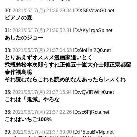
30:
2021/05/17(月) 21:36:29.34
ID:XS8VevoG0.net
ピアノの森
31:
2021/05/17(月) 21:36:52.31
ID:AKy1rqaSp.net
あしたのジョー
33:
2021/05/17(月) 21:37:04.63
ID:6ioHnI2Q0.net
とりあえずオススメ漫画家追いとく
弐瓶勉松本次郎うすね正俊五十嵐大介士郎正宗都留
泰作福島聡
それ読むならこれも読め的なんあったらレスくれ
35:
2021/05/17(月) 21:37:15.94
ID:vQVfRWH/0.net
これは「鬼滅」やろな
36:
2021/05/17(月) 21:37:22.26
ID:sc6FjRcta.net
これはいちご100%
39:
2021/05/17(月) 21:37:39.00
ID:P5tpuBVMp.net