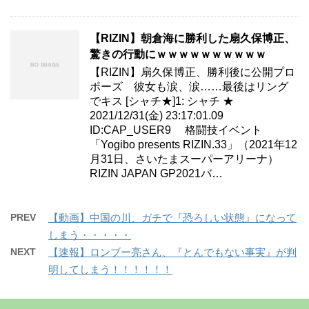
【RIZIN】朝倉海に勝利した扇久保博正、
驚きの行動にｗｗｗｗｗｗｗｗｗｗ
【RIZIN】扇久保博正、勝利後に公開プロ
ポーズ 彼女も涙、涙……最後はリング
でキス [シャチ★]1: シャチ ★
2021/12/31(金) 23:17:01.09
ID:CAP_USER9 格闘技イベント
「Yogibo presents RIZIN.33」（2021年12
月31日、さいたまスーパーアリーナ）
RIZIN JAPAN GP2021バ…
PREV
【動画】中国の川、ガチで『恐ろしい状態』になって
しまう・・・・・
NEXT
【速報】ロンブー亮さん、『とんでもない事実』が判
明してしまう！！！！！！