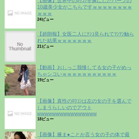
【画像】世界中のﾛﾘｺﾝを虜にしたハーフの
10歳美少女がこちらですｗｗｗｗｗｗｗｗ
ｗｗｗ
24ビュー
【超朗報】女医二人にﾁﾝｺ見られてﾂﾝﾂﾝ触ら
れた結果ｗｗｗｗｗｗｗ
21ビュー
【動画】おしっこ我慢してる女の子がめっ
ちゃシコいｗｗｗｗｗｗｗｗｗｗｗ
19ビュー
【画像】真性のﾛﾘｺﾝは左の女の子を選んで
しまうらしいのでアウト
wwwwwwwwwwwwwwww
18ビュー
【画像】腋ま●ことか言う女の子の体で最