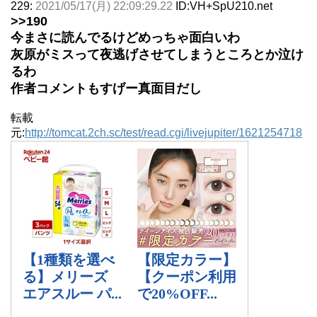
229:
2021/05/17(月) 22:09:29.22
ID:VH+SpU210.net
>>190
今まさに読んでるけどめっちゃ面白いわ
灰原がミスって夜逃げさせてしまうところとか泣け
るわ
作者コメントもすげー真面目だし
転載
元:
http://tomcat.2ch.sc/test/read.cgi/livejupiter/1621254718