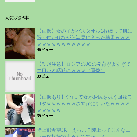
人気の記事
【画像】女の子がバスタオル1枚纏って肌に
張り付かせながら温泉に入った結果ｗｗｗ
ｗｗｗｗｗｗｗｗｗｗｗ
45ビュー
【勃起注意】ロシアのJCの発育がよすぎて
エ口いと話題にｗｗｗ（画像）
39ビュー
【画像あり】ｳﾝｺして女がお尻を拭く回数ワ
ロタｗｗｗｗｗｗさすがに引いたｗｗｗｗ
ｗｗｗｗｗ
35ビュー
陸上部希望JK「えっ…？陸上ってこんなエ
ッチな格好で走るんですか…？」