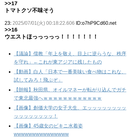
>>17
トマトクソ不味そう
23:
2025/07/01(火) 00:18:22.606
ID:o7hP9Cd60.net
>>16
ウエストほっっっっっ！！！！！！！
【議論】儒教「年上を敬え、目上に逆らうな、秩序
を守れ」←これが東アジアに残したもの
【動画】白人「日本で一番美味い食べ物はこれな、
試してみろ！飛ぶぞ」
【朗報】秋田県、オイルマネーが転がり込んでガチ
で東北最強へｗｗｗｗｗｗｗｗｗｗｗｗ
【画像】創価大学の女子大生、エッッッッッッッッ
ッッッッッッッッ！
【画像】45歳女のビキニ水着姿
wwwwwwwwwwwwwww