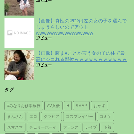
19ビュー
【画像】真性のﾛﾘｺﾝは左の女の子を選んで
しまうらしいのでアウト
wwwwwwwwwwwwwwww
17ビュー
【画像】腋ま●ことか言う女の子の体で最
高にシコれる部位ｗｗｗｗｗｗｗｗｗｗｗ
13ビュー
タグ
#みなりお修学旅行
AV女優
H
SMAP
おかず
まんさん
エロ
グラビア
コスプレイヤー
コミケ
スマスマ
チェリーボーイ
フランス
レイプ
下着