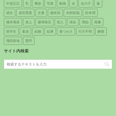
中居正広
乳
事故
写真
動画
女
女の子
嵐
彼女
成宮寛貴
文春
最終回
木村拓哉
松本潤
橋本環奈
炎上
爆弾発言
犯人
現在
理由
画像
留学生
童貞
結婚
結果
葵つかさ
行方不明
解散
飛田新地
驚愕
サイト内検索