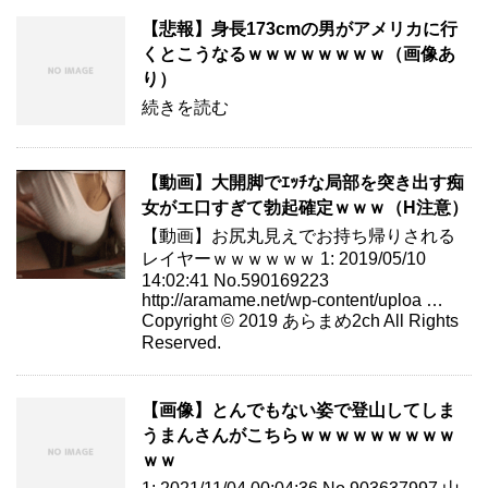
【悲報】身長173cmの男がアメリカに行
くとこうなるｗｗｗｗｗｗｗｗ（画像あ
り）
続きを読む
【動画】大開脚でｴｯﾁな局部を突き出す痴
女がエ口すぎて勃起確定ｗｗｗ（H注意）
【動画】お尻丸見えでお持ち帰りされる
レイヤーｗｗｗｗｗｗ 1: 2019/05/10
14:02:41 No.590169223
http://aramame.net/wp-content/uploa …
Copyright © 2019 あらまめ2ch All Rights
Reserved.
【画像】とんでもない姿で登山してしま
うまんさんがこちらｗｗｗｗｗｗｗｗｗ
ｗｗ