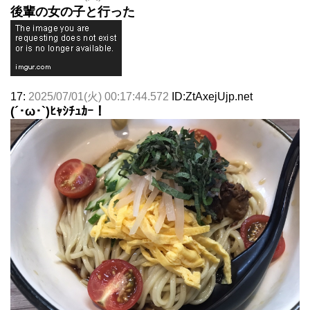
後輩の女の子と行った
17:
2025/07/01(火) 00:17:44.572
ID:ZtAxejUjp.net
(´･ω･`)ﾋｬｼﾁｭｶｰ！