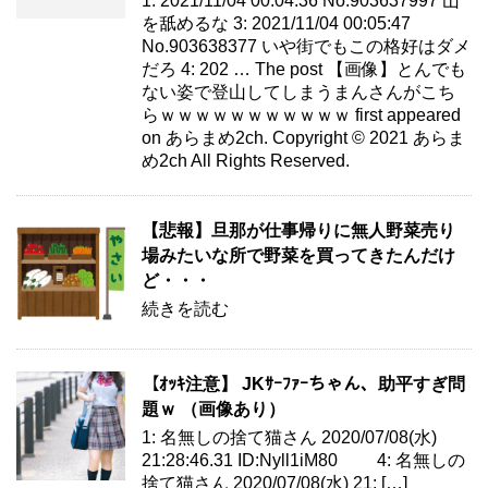
1: 2021/11/04 00:04:36 No.903637997 山
を舐めるな 3: 2021/11/04 00:05:47
No.903638377 いや街でもこの格好はダメ
だろ 4: 202 … The post 【画像】とんでも
ない姿で登山してしまうまんさんがこち
らｗｗｗｗｗｗｗｗｗｗｗ first appeared
on あらまめ2ch. Copyright © 2021 あらま
め2ch All Rights Reserved.
【悲報】旦那が仕事帰りに無人野菜売り
場みたいな所で野菜を買ってきたんだけ
ど・・・
続きを読む
【ｵｯｷ注意】 JKｻｰﾌｧｰちゃん、助平すぎ問
題ｗ （画像あり）
1: 名無しの捨て猫さん 2020/07/08(水)
21:28:46.31 ID:Nyll1iM80 4: 名無しの
捨て猫さん 2020/07/08(水) 21: […]