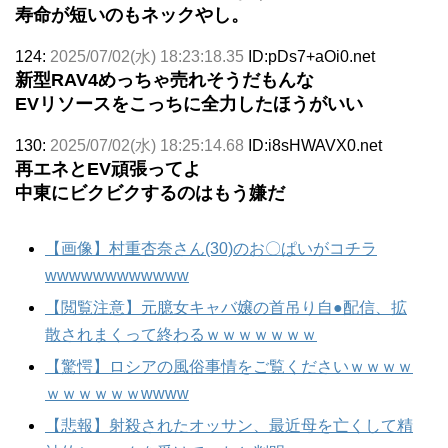
寿命が短いのもネックやし。
124:
2025/07/02(水) 18:23:18.35
ID:pDs7+aOi0.net
新型RAV4めっちゃ売れそうだもんな
EVリソースをこっちに全力したほうがいい
130:
2025/07/02(水) 18:25:14.68
ID:i8sHWAVX0.net
再エネとEV頑張ってよ
中東にビクビクするのはもう嫌だ
【画像】村重杏奈さん(30)のお〇ぱいがコチラ
wwwwwwwwwwww
【閲覧注意】元臆女キャバ嬢の首吊り自●配信、拡
散されまくって終わるｗｗｗｗｗｗｗ
【驚愕】ロシアの風俗事情をご覧くださいｗｗｗｗ
ｗｗｗｗｗｗwwww
【悲報】射殺されたオッサン、最近母を亡くして精