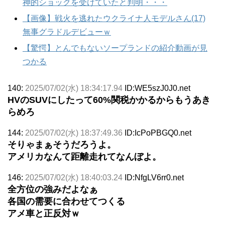
神的ショックを受けていたと判明・・・
【画像】戦火を逃れたウクライナ人モデルさん(17)
無事グラドルデビューｗ
【驚愕】とんでもないソープランドの紹介動画が見
つかる
140:
2025/07/02(水) 18:34:17.94
ID:WE5szJ0J0.net
HVのSUVにしたって60%関税かかるからもうあき
らめろ
144:
2025/07/02(水) 18:37:49.36
ID:IcPoPBGQ0.net
そりゃまぁそうだろうよ。
アメリカなんて距離走れてなんぼよ。
146:
2025/07/02(水) 18:40:03.24
ID:NfgLV6rr0.net
全方位の強みだよなぁ
各国の需要に合わせてつくる
アメ車と正反対ｗ