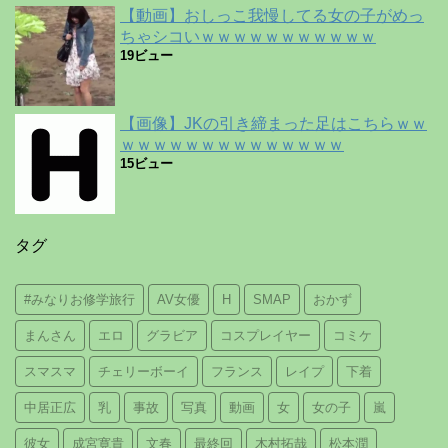
【動画】おしっこ我慢してる女の子がめっ
ちゃシコいｗｗｗｗｗｗｗｗｗｗｗ
19ビュー
【画像】JKの引き締まった足はこちらｗｗ
ｗｗｗｗｗｗｗｗｗｗｗｗｗｗ
15ビュー
タグ
#みなりお修学旅行
AV女優
H
SMAP
おかず
まんさん
エロ
グラビア
コスプレイヤー
コミケ
スマスマ
チェリーボーイ
フランス
レイプ
下着
中居正広
乳
事故
写真
動画
女
女の子
嵐
彼女
成宮寛貴
文春
最終回
木村拓哉
松本潤