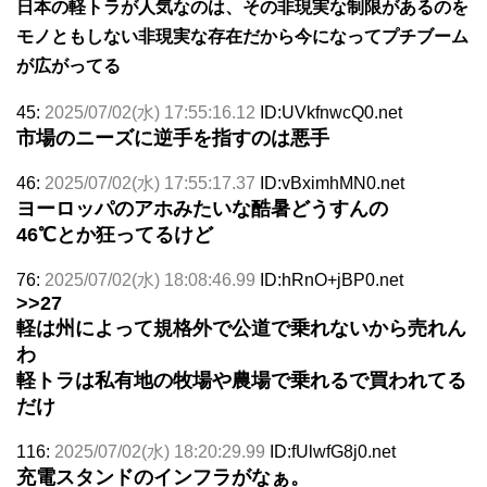
日本の軽トラが人気なのは、その非現実な制限があるのを
モノともしない非現実な存在だから今になってプチブーム
が広がってる
45:
2025/07/02(水) 17:55:16.12
ID:UVkfnwcQ0.net
市場のニーズに逆手を指すのは悪手
46:
2025/07/02(水) 17:55:17.37
ID:vBximhMN0.net
ヨーロッパのアホみたいな酷暑どうすんの
46℃とか狂ってるけど
76:
2025/07/02(水) 18:08:46.99
ID:hRnO+jBP0.net
>>27
軽は州によって規格外で公道で乗れないから売れん
わ
軽トラは私有地の牧場や農場で乗れるで買われてる
だけ
116:
2025/07/02(水) 18:20:29.99
ID:fUlwfG8j0.net
充電スタンドのインフラがなぁ。