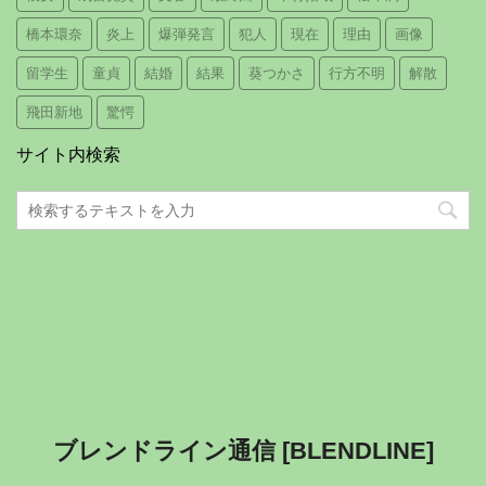
橋本環奈
炎上
爆弾発言
犯人
現在
理由
画像
留学生
童貞
結婚
結果
葵つかさ
行方不明
解散
飛田新地
驚愕
サイト内検索
ブレンドライン通信 [BLENDLINE]