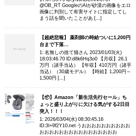
@OB_RT GoogleのAIが砂漠の画像をエロ
画像に判別して有害サイトに指定してし
まう話を聞いたことがあ […]
【超絶悲報】 薬剤師の時給ついに1,200円
台まで下落…
1: 名無しの捨て猫さん 2023/01/03(火)
18:03:46.70 ID:d8k6Hq3o0 【月収】26.1
万円（諸手当込） 【年収】410万円（諸手
当込）（30歳モデル） 【時給】1,200円～
1,500円 […]
【📦】Amazon「新生活先行セール」ち
ょっと盛り上がりに欠ける気がする2日目
突入！！！
1: 2026/03/04(水) 08:30:45.16
ID:3I+9f2Y10.net うおおおおおおおおおお
おおおおおおおおおおおおおおおお