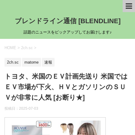
ブレンドライン通信 [BLENDLINE]
話題のニュースをピックアップしてお届けします♪
HOME
>
2ch.sc
>
2ch.sc
matome
速報
トヨタ、米国のＥＶ計画先送り 米国では
ＥＶ市場が下火、ＨＶとガソリンのＳＵ
Ｖが非常に人気 [お断り★]
投稿日：
2025-07-03