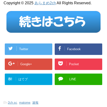
Copyright © 2025
あらまめ2ch
All Rights Reserved.
Twitter
Facebook
Google+
Pocket
B!
はてブ
LINE
-
2ch.sc
,
matome
,
速報