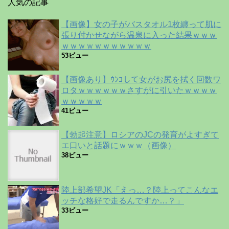
人気の記事
【画像】女の子がバスタオル1枚纏って肌に
張り付かせながら温泉に入った結果ｗｗｗ
ｗｗｗｗｗｗｗｗｗｗｗ
53ビュー
【画像あり】ｳﾝｺして女がお尻を拭く回数ワ
ロタｗｗｗｗｗｗさすがに引いたｗｗｗｗ
ｗｗｗｗｗ
41ビュー
【勃起注意】ロシアのJCの発育がよすぎて
エ口いと話題にｗｗｗ（画像）
38ビュー
陸上部希望JK「えっ…？陸上ってこんなエ
ッチな格好で走るんですか…？」
33ビュー