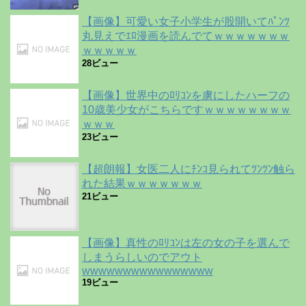
【画像】可愛い女子小学生が股開いてﾊﾟﾝﾂ
丸見えでｴﾛ漫画を読んでてｗｗｗｗｗｗｗ
ｗｗｗｗｗ
28ビュー
【画像】世界中のﾛﾘｺﾝを虜にしたハーフの
10歳美少女がこちらですｗｗｗｗｗｗｗｗ
ｗｗｗ
23ビュー
【超朗報】女医二人にﾁﾝｺ見られてﾂﾝﾂﾝ触ら
れた結果ｗｗｗｗｗｗｗ
21ビュー
【画像】真性のﾛﾘｺﾝは左の女の子を選んで
しまうらしいのでアウト
wwwwwwwwwwwwwwww
19ビュー