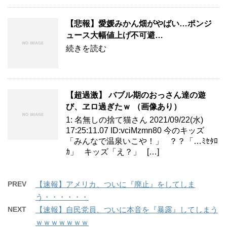
【悲報】愛媛みかん畑がやばい…ポンジ
ュース大幅値上げ不可避…
続きを読む
【超過激】 バブル期のおっさん達の遊
び、ヱロ過ぎたｗ （画像あり）
1: 名無しの捨て猫さん 2021/09/22(水)
17:25:11.07 ID:vciMzmn80 今のキッズ
「みんなで温泉いこや！」 ？？「…ﾐｾﾀﾛ
ｶ」 キッズ「え？」 […]
PREV
【速報】アメリカ、ついに『廃止』をしてしま
う・・・・・・
NEXT
【速報】自民党員、ついに本音を『暴露』してしまう
ｗｗｗｗｗｗｗ