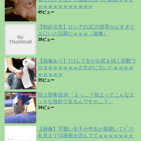
ｗｗｗｗｗｗｗｗｗｗｗ
45ビュー
【勃起注意】ロシアのJCの発育がよすぎて
エ口いと話題にｗｗｗ（画像）
39ビュー
【画像あり】ｳﾝｺして女がお尻を拭く回数ワ
ロタｗｗｗｗｗｗさすがに引いたｗｗｗｗ
ｗｗｗｗｗ
35ビュー
陸上部希望JK「えっ…？陸上ってこんなエ
ッチな格好で走るんですか…？」
34ビュー
【画像】可愛い女子小学生が股開いてﾊﾟﾝﾂ
丸見えでｴﾛ漫画を読んでてｗｗｗｗｗｗｗ