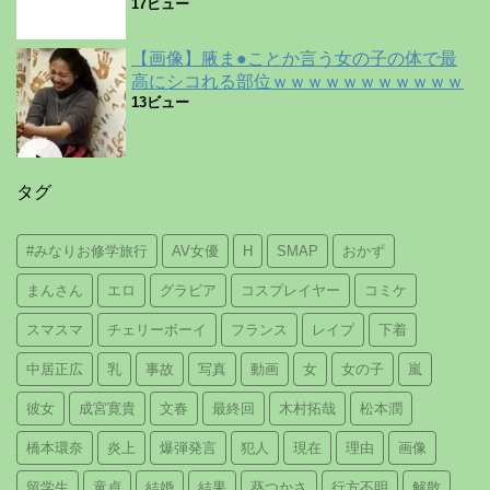
17ビュー
【画像】腋ま●ことか言う女の子の体で最
高にシコれる部位ｗｗｗｗｗｗｗｗｗｗｗ
13ビュー
タグ
#みなりお修学旅行
AV女優
H
SMAP
おかず
まんさん
エロ
グラビア
コスプレイヤー
コミケ
スマスマ
チェリーボーイ
フランス
レイプ
下着
中居正広
乳
事故
写真
動画
女
女の子
嵐
彼女
成宮寛貴
文春
最終回
木村拓哉
松本潤
橋本環奈
炎上
爆弾発言
犯人
現在
理由
画像
留学生
童貞
結婚
結果
葵つかさ
行方不明
解散