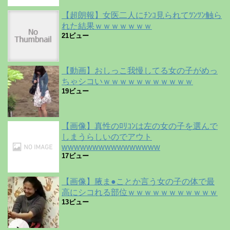
【超朗報】女医二人にﾁﾝｺ見られてﾂﾝﾂﾝ触ら
れた結果ｗｗｗｗｗｗｗ
21ビュー
【動画】おしっこ我慢してる女の子がめっ
ちゃシコいｗｗｗｗｗｗｗｗｗｗｗ
19ビュー
【画像】真性のﾛﾘｺﾝは左の女の子を選んで
しまうらしいのでアウト
wwwwwwwwwwwwwwww
17ビュー
【画像】腋ま●ことか言う女の子の体で最
高にシコれる部位ｗｗｗｗｗｗｗｗｗｗｗ
13ビュー