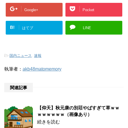
Google+
Pocket
B!
はてブ
LINE
-
国内ニュース
,
速報
執筆者：
akb48matomemory
関連記事
【仰天】秋元康の別荘やばすぎて草ｗｗ
ｗｗｗｗｗｗ（画像あり）
続きを読む