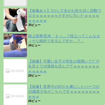
【画像あり】ｳﾝｺして女がお尻を拭く回数ワ
ロタｗｗｗｗｗｗさすがに引いたｗｗｗｗ
ｗｗｗｗｗ
35ビュー
陸上部希望JK「えっ…？陸上ってこんなエ
ッチな格好で走るんですか…？」
34ビュー
【画像】可愛い女子小学生が股開いてﾊﾟﾝﾂ
丸見えでｴﾛ漫画を読んでてｗｗｗｗｗｗｗ
ｗｗｗｗｗ
29ビュー
【画像】世界中のﾛﾘｺﾝを虜にしたハーフの
10歳美少女がこちらですｗｗｗｗｗｗｗｗ
ｗｗｗ
26ビュー