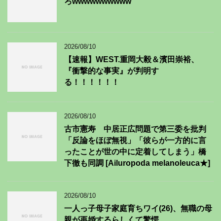
ろwwwwwwwwww
2026/08/10
【速報】WEST.重岡大毅＆濱田崇裕、
『衝撃的な事実』が判明す
る！！！！！！
2026/08/10
古市憲寿 中居正広問題で第三委を批判
「反論をほぼ無視」「彼らが一方的に言
ったことが世の中に定着してしまう」橋
下徹も同調 [Ailuropoda melanoleuca★]
2026/08/10
一人っ子母子家庭育ちワイ(26)、無職の母
親が再婚するらしくて驚愕