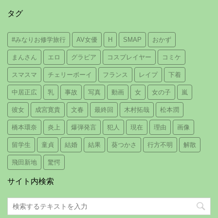
タグ
#みなりお修学旅行
AV女優
H
SMAP
おかず
まんさん
エロ
グラビア
コスプレイヤー
コミケ
スマスマ
チェリーボーイ
フランス
レイプ
下着
中居正広
乳
事故
写真
動画
女
女の子
嵐
彼女
成宮寛貴
文春
最終回
木村拓哉
松本潤
橋本環奈
炎上
爆弾発言
犯人
現在
理由
画像
留学生
童貞
結婚
結果
葵つかさ
行方不明
解散
飛田新地
驚愕
サイト内検索