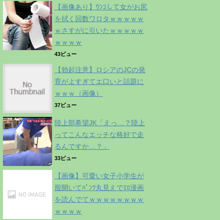
【画像あり】ｳﾝｺして女がお尻
を拭く回数ワロタｗｗｗｗｗ
ｗさすがに引いたｗｗｗｗｗ
ｗｗｗｗ
43ビュー
【勃起注意】ロシアのJCの発
育がよすぎてエ口いと話題に
ｗｗｗ（画像）
37ビュー
陸上部希望JK「えっ…？陸上
ってこんなエッチな格好で走
るんですか…？」
33ビュー
【画像】可愛い女子小学生が
股開いてﾊﾟﾝﾂ丸見えでｴﾛ漫画
を読んでてｗｗｗｗｗｗｗｗ
ｗｗｗｗ