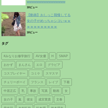
wwwwwwwwwwwwwwww
18ビュー
【動画】おしっこ我慢してる
女の子がめっちゃシコいｗｗ
ｗｗｗｗｗｗｗｗｗ
18ビュー
タグ
#みなりお修学旅行
AV女優
H
SMAP
おかず
まんさん
エロ
グラビア
コスプレイヤー
コミケ
スマスマ
チェリーボーイ
フランス
レイプ
下着
中居正広
乳
事故
写真
動画
女
女の子
嵐
彼女
成宮寛貴
文春