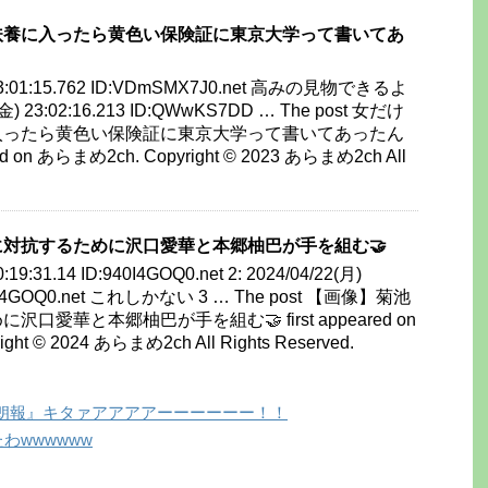
扶養に入ったら黄色い保険証に東京大学って書いてあ
) 23:01:15.762 ID:VDmSMX7J0.net 高みの見物できるよ
(金) 23:02:16.213 ID:QWwKS7DD … The post 女だけ
入ったら黄色い保険証に東京大学って書いてあったん
ed on あらまめ2ch. Copyright © 2023 あらまめ2ch All
対抗するために沢口愛華と本郷柚巴が手を組む🤝
0:19:31.14 ID:940I4GOQ0.net 2: 2024/04/22(月)
:940I4GOQ0.net これしかない 3 … The post 【画像】菊池
口愛華と本郷柚巴が手を組む🤝 first appeared on
ht © 2024 あらまめ2ch All Rights Reserved.
朗報』キタァアアアアーーーーーー！！
わwwwwww