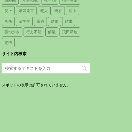
最終回
木村拓哉
松本潤
橋本環奈
炎上
爆弾発言
犯人
現在
理由
画像
留学生
童貞
結婚
結果
葵つかさ
行方不明
解散
飛田新地
驚愕
サイト内検索