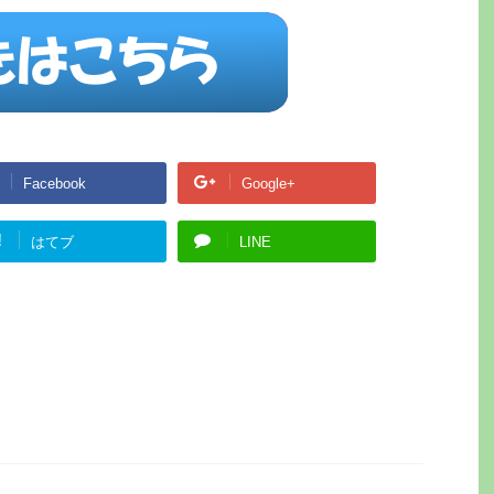
Facebook
Google+
!
はてブ
LINE