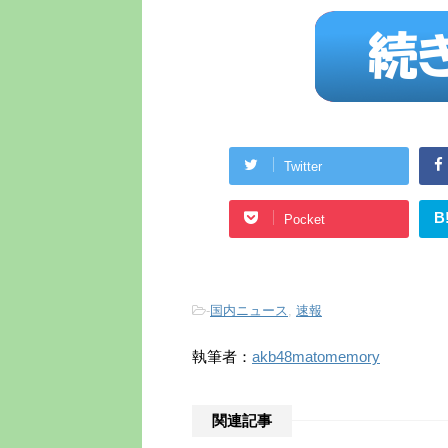
Twitter
B
Pocket
-
国内ニュース
,
速報
執筆者：
akb48matomemory
関連記事