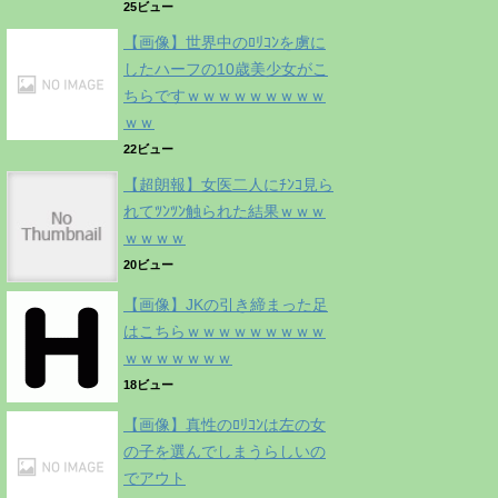
25ビュー
【画像】世界中のﾛﾘｺﾝを虜に
したハーフの10歳美少女がこ
ちらですｗｗｗｗｗｗｗｗｗ
ｗｗ
22ビュー
【超朗報】女医二人にﾁﾝｺ見ら
れてﾂﾝﾂﾝ触られた結果ｗｗｗ
ｗｗｗｗ
20ビュー
【画像】JKの引き締まった足
はこちらｗｗｗｗｗｗｗｗｗ
ｗｗｗｗｗｗｗ
18ビュー
【画像】真性のﾛﾘｺﾝは左の女
の子を選んでしまうらしいの
でアウト