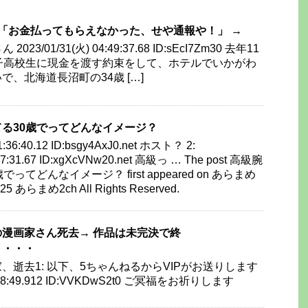
K「お金払ってもらえなかった、せや通報や！」 →
23/01/31(火) 04:49:37.68 ID:sEcI7Zm30 去年11
子高校生に現金を渡す約束をして、ホテルでいかがわ
、北海道長沼町の34歳 […]
る30歳でってどんなイメージ？
21:36:40.12 ID:bsgy4AxJ0.net ホスト？ 2:
:37:31.67 ID:xgXcVNw20.net 高級っ … The post 高級腕
てどんなイメージ？ first appeared on あらまめ
2025 あらまめ2ch All Rights Reserved.
漫画家さん死去→ 作品は未完決で終
・・・・
、逝去1: 以下、5ちゃんねるからVIPがお送りします
19:18:49.912 ID:VVKDwS2t0 ご冥福をお祈りします