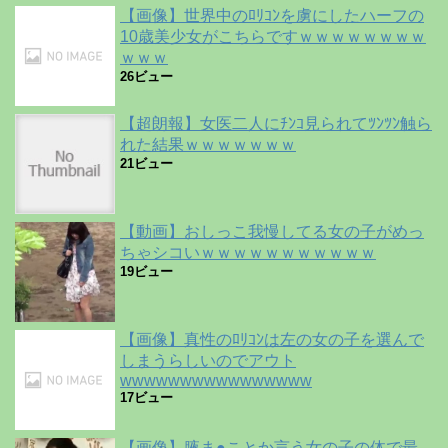
【画像】世界中のﾛﾘｺﾝを虜にしたハーフの
10歳美少女がこちらですｗｗｗｗｗｗｗｗ
ｗｗｗ
26ビュー
【超朗報】女医二人にﾁﾝｺ見られてﾂﾝﾂﾝ触ら
れた結果ｗｗｗｗｗｗｗ
21ビュー
【動画】おしっこ我慢してる女の子がめっ
ちゃシコいｗｗｗｗｗｗｗｗｗｗｗ
19ビュー
【画像】真性のﾛﾘｺﾝは左の女の子を選んで
しまうらしいのでアウト
wwwwwwwwwwwwwwww
17ビュー
【画像】腋ま●ことか言う女の子の体で最