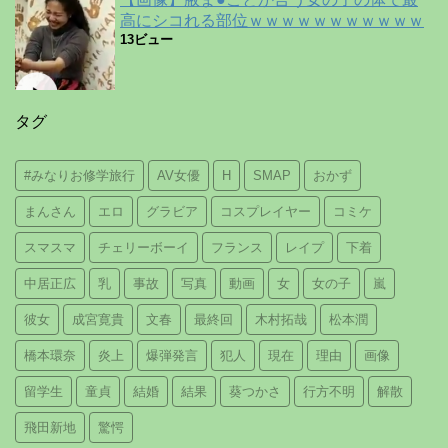
高にシコれる部位ｗｗｗｗｗｗｗｗｗｗｗ
13ビュー
タグ
#みなりお修学旅行
AV女優
H
SMAP
おかず
まんさん
エロ
グラビア
コスプレイヤー
コミケ
スマスマ
チェリーボーイ
フランス
レイプ
下着
中居正広
乳
事故
写真
動画
女
女の子
嵐
彼女
成宮寛貴
文春
最終回
木村拓哉
松本潤
橋本環奈
炎上
爆弾発言
犯人
現在
理由
画像
留学生
童貞
結婚
結果
葵つかさ
行方不明
解散
飛田新地
驚愕