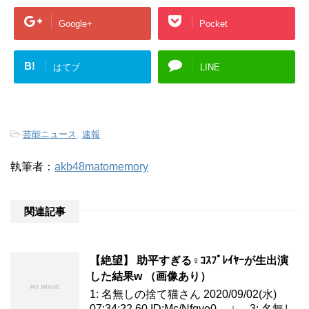
Google+
Pocket
B!
はてブ
LINE
-
芸能ニュース
,
速報
執筆者：
akb48matomemory
関連記事
【絶望】 助平すぎる♀ｺｽﾌﾟﾚｲﾔｰが生出演
した結果w （画像あり）
1: 名無しの捨て猫さん 2020/09/02(水)
07:34:22.60 ID:Mc/Nfqye0 ↓ 3: 名無し