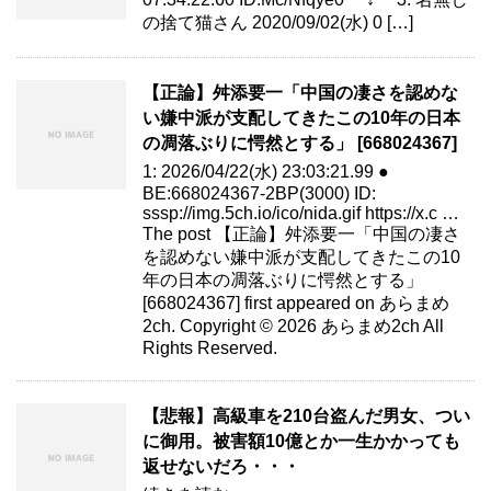
の捨て猫さん 2020/09/02(水) 0 […]
【正論】舛添要一「中国の凄さを認めな
い嫌中派が支配してきたこの10年の日本
の凋落ぶりに愕然とする」 [668024367]
1: 2026/04/22(水) 23:03:21.99 ●
BE:668024367-2BP(3000) ID:
sssp://img.5ch.io/ico/nida.gif https://x.c …
The post 【正論】舛添要一「中国の凄さ
を認めない嫌中派が支配してきたこの10
年の日本の凋落ぶりに愕然とする」
[668024367] first appeared on あらまめ
2ch. Copyright © 2026 あらまめ2ch All
Rights Reserved.
【悲報】高級車を210台盗んだ男女、つい
に御用。被害額10億とか一生かかっても
返せないだろ・・・