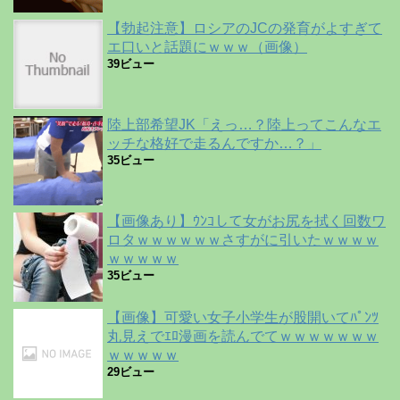
【勃起注意】ロシアのJCの発育がよすぎて
エ口いと話題にｗｗｗ（画像）
39ビュー
陸上部希望JK「えっ…？陸上ってこんなエ
ッチな格好で走るんですか…？」
35ビュー
【画像あり】ｳﾝｺして女がお尻を拭く回数ワ
ロタｗｗｗｗｗｗさすがに引いたｗｗｗｗ
ｗｗｗｗｗ
35ビュー
【画像】可愛い女子小学生が股開いてﾊﾟﾝﾂ
丸見えでｴﾛ漫画を読んでてｗｗｗｗｗｗｗ
ｗｗｗｗｗ
29ビュー