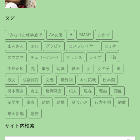
タグ
#みなりお修学旅行
AV女優
H
SMAP
おかず
まんさん
エロ
グラビア
コスプレイヤー
コミケ
スマスマ
チェリーボーイ
フランス
レイプ
下着
中居正広
乳
事故
写真
動画
女
女の子
嵐
彼女
成宮寛貴
文春
最終回
木村拓哉
松本潤
橋本環奈
炎上
爆弾発言
犯人
現在
理由
画像
留学生
童貞
結婚
結果
葵つかさ
行方不明
解散
飛田新地
驚愕
サイト内検索