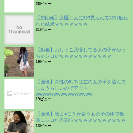
26ビュー
【超朗報】女医二人にﾁﾝｺ見られてﾂﾝﾂﾝ触ら
れた結果ｗｗｗｗｗｗｗ
21ビュー
【動画】おしっこ我慢してる女の子がめっ
ちゃシコいｗｗｗｗｗｗｗｗｗｗｗ
19ビュー
【画像】真性のﾛﾘｺﾝは左の女の子を選んで
しまうらしいのでアウト
wwwwwwwwwwwwwwww
19ビュー
【画像】腋ま●ことか言う女の子の体で最
高にシコれる部位ｗｗｗｗｗｗｗｗｗｗｗ
13ビュー