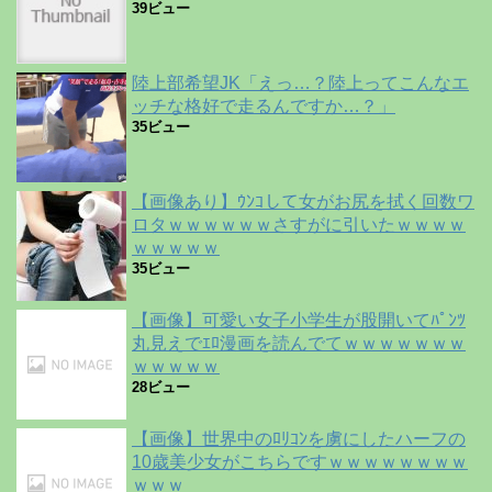
39ビュー
陸上部希望JK「えっ…？陸上ってこんなエ
ッチな格好で走るんですか…？」
35ビュー
【画像あり】ｳﾝｺして女がお尻を拭く回数ワ
ロタｗｗｗｗｗｗさすがに引いたｗｗｗｗ
ｗｗｗｗｗ
35ビュー
【画像】可愛い女子小学生が股開いてﾊﾟﾝﾂ
丸見えでｴﾛ漫画を読んでてｗｗｗｗｗｗｗ
ｗｗｗｗｗ
28ビュー
【画像】世界中のﾛﾘｺﾝを虜にしたハーフの
10歳美少女がこちらですｗｗｗｗｗｗｗｗ
ｗｗｗ