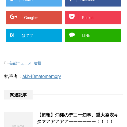
Google+
Pocket
B!
はてブ
LINE
-
芸能ニュース
,
速報
執筆者：
akb48matomemory
関連記事
【超報】沖縄のデニー知事、重大発表キ
タァアアアアアーーーーーー！！！！