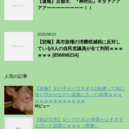
【速報】京都市、『神対応』キタァアア
アアーーーーーーーー！！
2026/08/10
【悲報】高市政権の消費税減税に反対し
ている9人の自民党議員が全て判明ｗｗｗ
ｗｗｗ [856698234]
人気の記事
【画像】女の子がバスタオル1枚纏って肌に
張り付かせながら温泉に入った結果ｗｗｗ
ｗｗｗｗｗｗｗｗｗｗｗ
45ビュー
【勃起注意】ロシアのJCの発育がよすぎて
エ口いと話題にｗｗｗ（画像）