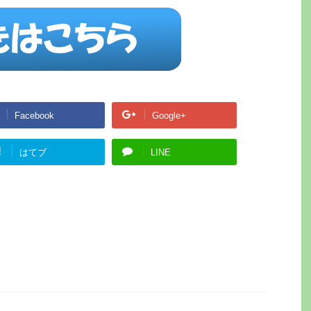
Facebook
Google+
!
はてブ
LINE