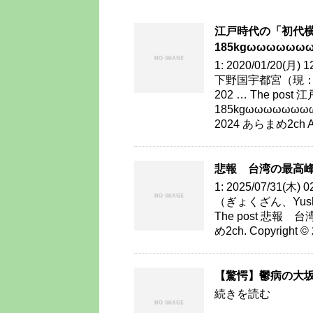
江戸時代の「初代横綱
185kgωωωωωω
1: 2020/01/20(月
下野国宇都宮（現：栃木
202 … The po
185kgωωωωωωωωωω
2024 あらまめ2ch All
悲報 台湾の最高
1: 2025/07/31(木
（ぎょくざん、Yusha
The post 悲報 台
め2ch. Copyright ©
【驚愕】鬱病の大
続きを読む