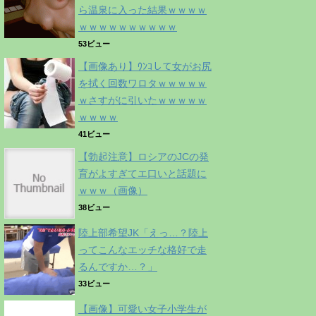
ら温泉に入った結果ｗｗｗｗ
ｗｗｗｗｗｗｗｗｗｗ
53ビュー
【画像あり】ｳﾝｺして女がお尻
を拭く回数ワロタｗｗｗｗｗ
ｗさすがに引いたｗｗｗｗｗ
ｗｗｗｗ
41ビュー
【勃起注意】ロシアのJCの発
育がよすぎてエ口いと話題に
ｗｗｗ（画像）
38ビュー
陸上部希望JK「えっ…？陸上
ってこんなエッチな格好で走
るんですか…？」
33ビュー
【画像】可愛い女子小学生が