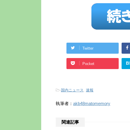
Twitter
B
Pocket
-
国内ニュース
,
速報
執筆者：
akb48matomemory
関連記事