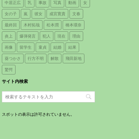
中居正広
乳
事故
写真
動画
女
女の子
嵐
彼女
成宮寛貴
文春
最終回
木村拓哉
松本潤
橋本環奈
炎上
爆弾発言
犯人
現在
理由
画像
留学生
童貞
結婚
結果
葵つかさ
行方不明
解散
飛田新地
驚愕
サイト内検索