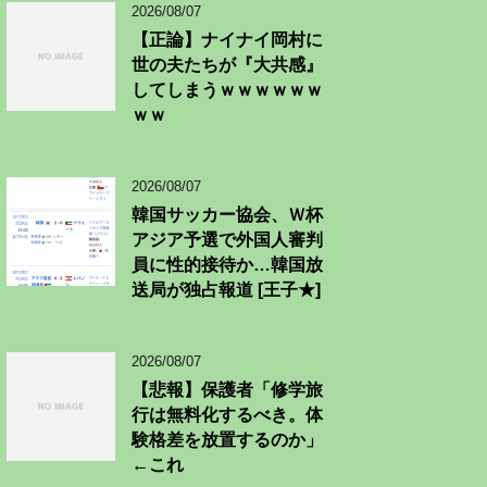
2026/08/07
【正論】ナイナイ岡村に
世の夫たちが『大共感』
してしまうｗｗｗｗｗｗ
ｗｗ
2026/08/07
韓国サッカー協会、Ｗ杯
アジア予選で外国人審判
員に性的接待か…韓国放
送局が独占報道 [王子★]
2026/08/07
【悲報】保護者「修学旅
行は無料化するべき。体
験格差を放置するのか」
←これ