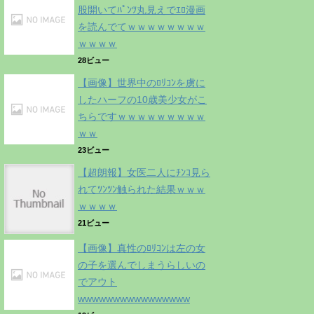
股開いてﾊﾟﾝﾂ丸見えでｴﾛ漫画
を読んでてｗｗｗｗｗｗｗｗ
ｗｗｗｗ
28ビュー
【画像】世界中のﾛﾘｺﾝを虜に
したハーフの10歳美少女がこ
ちらですｗｗｗｗｗｗｗｗｗ
ｗｗ
23ビュー
【超朗報】女医二人にﾁﾝｺ見ら
れてﾂﾝﾂﾝ触られた結果ｗｗｗ
ｗｗｗｗ
21ビュー
【画像】真性のﾛﾘｺﾝは左の女
の子を選んでしまうらしいの
でアウト
wwwwwwwwwwwwwwww