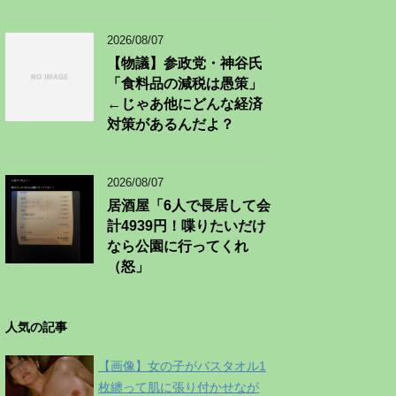
2026/08/07
【物議】参政党・神谷氏
「食料品の減税は愚策」
←じゃあ他にどんな経済
対策があるんだよ？
2026/08/07
居酒屋「6人で長居して会
計4939円！喋りたいだけ
なら公園に行ってくれ
（怒」
人気の記事
【画像】女の子がバスタオル1
枚纏って肌に張り付かせなが