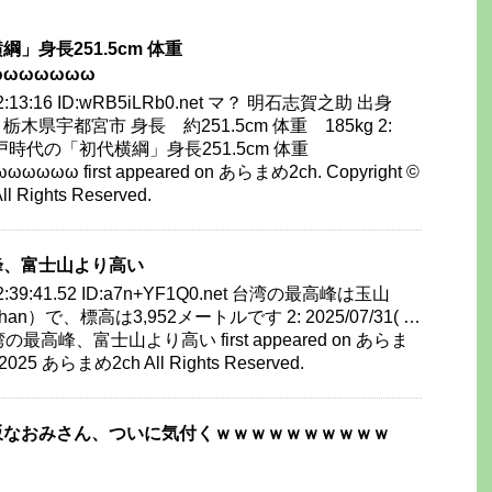
」身長251.5cm 体重
ωωωωωωω
) 12:13:16 ID:wRB5iLRb0.net マ？ 明石志賀之助 出身
県宇都宮市 身長 約251.5cm 体重 185kg 2:
st 江戸時代の「初代横綱」身長251.5cm 体重
ωωω first appeared on あらまめ2ch. Copyright ©
 Rights Reserved.
峰、富士山より高い
) 02:39:41.52 ID:a7n+YF1Q0.net 台湾の最高峰は玉山
n）で、標高は3,952メートルです 2: 2025/07/31( …
湾の最高峰、富士山より高い first appeared on あらま
 2025 あらまめ2ch All Rights Reserved.
坂なおみさん、ついに気付くｗｗｗｗｗｗｗｗｗｗ