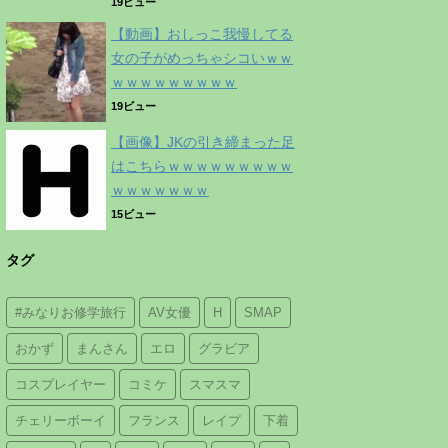
19ビュー
【動画】おしっこ我慢してる
女の子がめっちゃシコいｗｗ
ｗｗｗｗｗｗｗｗｗ
19ビュー
【画像】JKの引き締まった足
はこちらｗｗｗｗｗｗｗｗｗ
ｗｗｗｗｗｗｗ
15ビュー
タグ
#みなりお修学旅行
AV女優
H
SMAP
おかず
まんさん
エロ
グラビア
コスプレイヤー
コミケ
スマスマ
チェリーボーイ
フランス
レイプ
下着