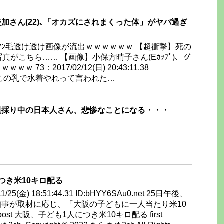
美加さん(22)､「オカズにされまくった体」がヤバ過ぎ
梓､ﾏﾝ毛透け透け画像が流出ｗｗｗｗｗｗ 【超衝撃】死の
真がこちら…… 【画像】小保方晴子さん(Eｶｯﾌﾟ)、グ
 73：2017/02/12(日) 20:43:11.38
0.netこの乳で水着やれって言われた…
貝採り中の日本人さん、悲惨なことになる・・・
つき米10キロ配る
2/11/25(金) 18:51:44.31 ID:bHYY6SAu0.net 25日午後、
事が取材に応じ、「大阪の子どもに一人当たり米10
post 大阪、子ども1人につき米10キロ配る first