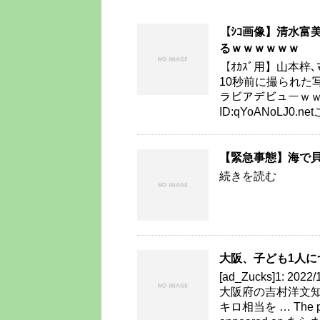
【ｼｺ画像】清水富
るｗｗｗｗｗｗ
【ｵｶｽﾞ用】山本
10秒前に撮られた写
ラビアデビューｗｗｗｗｗｗ
ID:qYoANoLJ
【緊急事態】海で
続きを読む
大阪、子ども1人に
[ad_Zucks]1: 202
大阪府の吉村洋文知
キロ相当を … The 