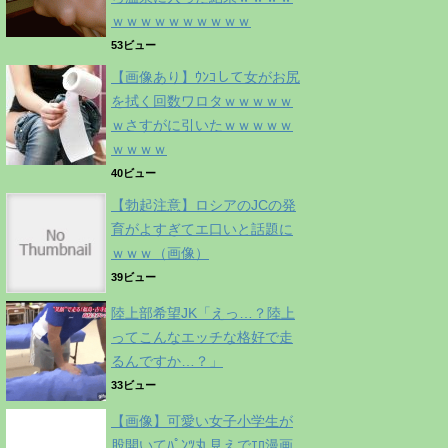
ｗｗｗｗｗｗｗｗｗｗ
53ビュー
【画像あり】ｳﾝｺして女がお尻
を拭く回数ワロタｗｗｗｗｗ
ｗさすがに引いたｗｗｗｗｗ
ｗｗｗｗ
40ビュー
【勃起注意】ロシアのJCの発
育がよすぎてエ口いと話題に
ｗｗｗ（画像）
39ビュー
陸上部希望JK「えっ…？陸上
ってこんなエッチな格好で走
るんですか…？」
33ビュー
【画像】可愛い女子小学生が
股開いてﾊﾟﾝﾂ丸見えでｴﾛ漫画