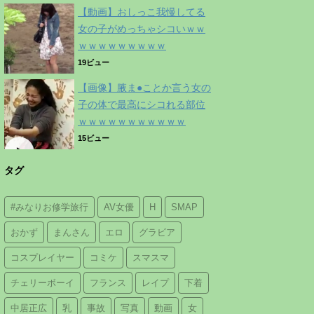
【動画】おしっこ我慢してる
女の子がめっちゃシコいｗｗ
ｗｗｗｗｗｗｗｗｗ
19ビュー
【画像】腋ま●ことか言う女の
子の体で最高にシコれる部位
ｗｗｗｗｗｗｗｗｗｗｗ
15ビュー
タグ
#みなりお修学旅行
AV女優
H
SMAP
おかず
まんさん
エロ
グラビア
コスプレイヤー
コミケ
スマスマ
チェリーボーイ
フランス
レイプ
下着
中居正広
乳
事故
写真
動画
女