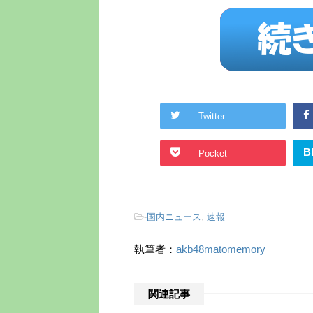
Twitter
B
Pocket
-
国内ニュース
,
速報
執筆者：
akb48matomemory
関連記事