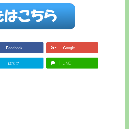
Facebook
Google+
!
はてブ
LINE