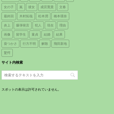
女の子
嵐
彼女
成宮寛貴
文春
最終回
木村拓哉
松本潤
橋本環奈
炎上
爆弾発言
犯人
現在
理由
画像
留学生
童貞
結婚
結果
葵つかさ
行方不明
解散
飛田新地
驚愕
サイト内検索