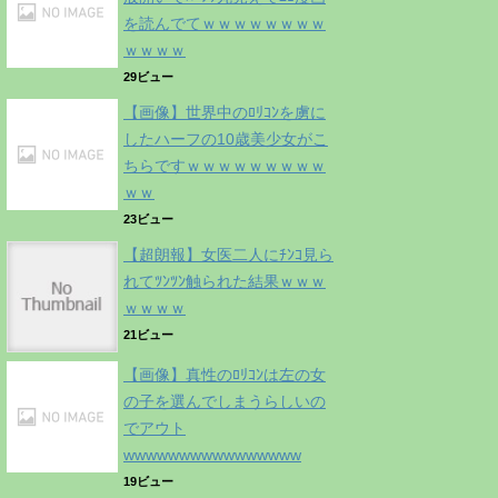
を読んでてｗｗｗｗｗｗｗｗ
ｗｗｗｗ
29ビュー
【画像】世界中のﾛﾘｺﾝを虜に
したハーフの10歳美少女がこ
ちらですｗｗｗｗｗｗｗｗｗ
ｗｗ
23ビュー
【超朗報】女医二人にﾁﾝｺ見ら
れてﾂﾝﾂﾝ触られた結果ｗｗｗ
ｗｗｗｗ
21ビュー
【画像】真性のﾛﾘｺﾝは左の女
の子を選んでしまうらしいの
でアウト
wwwwwwwwwwwwwwww
19ビュー