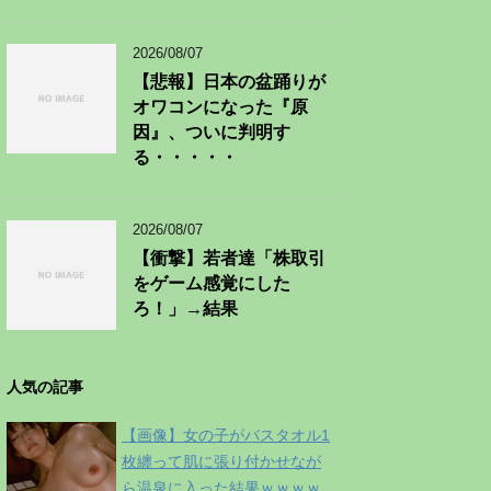
2026/08/07
【悲報】日本の盆踊りが
オワコンになった『原
因』、ついに判明す
る・・・・・
2026/08/07
【衝撃】若者達「株取引
をゲーム感覚にした
ろ！」→結果
人気の記事
【画像】女の子がバスタオル1
枚纏って肌に張り付かせなが
ら温泉に入った結果ｗｗｗｗ