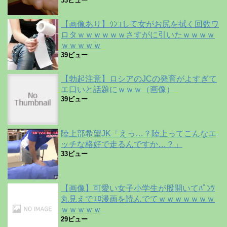
53ビュー
【画像あり】ｳﾝｺして女がお尻を拭く回数ワ
ロタｗｗｗｗｗｗさすがに引いたｗｗｗｗ
ｗｗｗｗｗ
39ビュー
【勃起注意】ロシアのJCの発育がよすぎて
エ口いと話題にｗｗｗ（画像）
39ビュー
陸上部希望JK「えっ…？陸上ってこんなエ
ッチな格好で走るんですか…？」
33ビュー
【画像】可愛い女子小学生が股開いてﾊﾟﾝﾂ
丸見えでｴﾛ漫画を読んでてｗｗｗｗｗｗｗ
ｗｗｗｗｗ
29ビュー