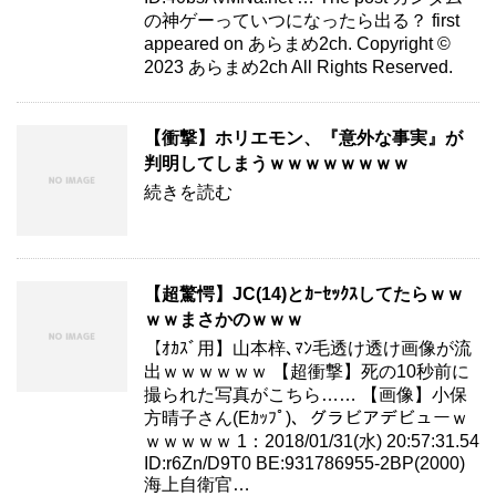
の神ゲーっていつになったら出る？ first
appeared on あらまめ2ch. Copyright ©
2023 あらまめ2ch All Rights Reserved.
【衝撃】ホリエモン、『意外な事実』が
判明してしまうｗｗｗｗｗｗｗｗ
続きを読む
【超驚愕】JC(14)とｶｰｾｯｸｽしてたらｗｗ
ｗｗまさかのｗｗｗ
【ｵｶｽﾞ用】山本梓､ﾏﾝ毛透け透け画像が流
出ｗｗｗｗｗｗ 【超衝撃】死の10秒前に
撮られた写真がこちら…… 【画像】小保
方晴子さん(Eｶｯﾌﾟ)、グラビアデビューｗ
ｗｗｗｗｗ 1：2018/01/31(水) 20:57:31.54
ID:r6Zn/D9T0 BE:931786955-2BP(2000)
海上自衛官…