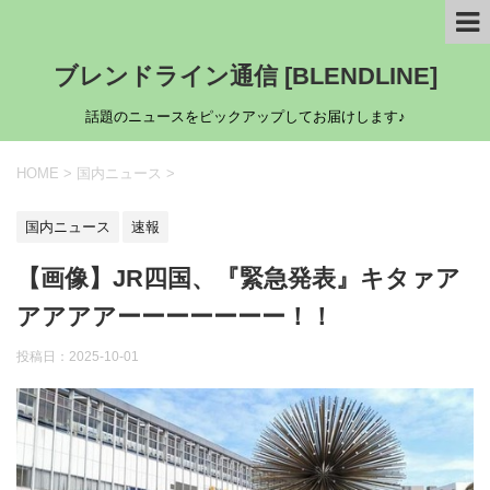
ブレンドライン通信 [BLENDLINE]
話題のニュースをピックアップしてお届けします♪
HOME
>
国内ニュース
>
国内ニュース
速報
【画像】JR四国、『緊急発表』キタァア
アアアアーーーーーーー！！
投稿日：
2025-10-01