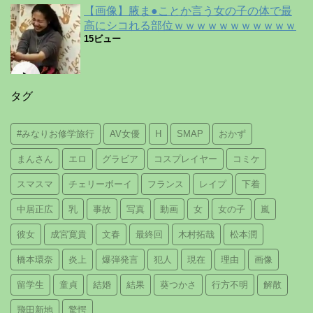
【画像】腋ま●ことか言う女の子の体で最
高にシコれる部位ｗｗｗｗｗｗｗｗｗｗｗ
15ビュー
タグ
#みなりお修学旅行
AV女優
H
SMAP
おかず
まんさん
エロ
グラビア
コスプレイヤー
コミケ
スマスマ
チェリーボーイ
フランス
レイプ
下着
中居正広
乳
事故
写真
動画
女
女の子
嵐
彼女
成宮寛貴
文春
最終回
木村拓哉
松本潤
橋本環奈
炎上
爆弾発言
犯人
現在
理由
画像
留学生
童貞
結婚
結果
葵つかさ
行方不明
解散
飛田新地
驚愕