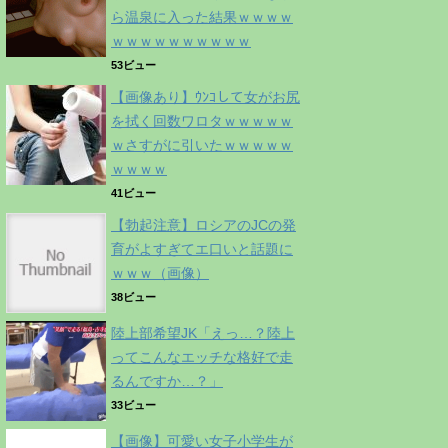
ら温泉に入った結果ｗｗｗｗ
ｗｗｗｗｗｗｗｗｗｗ
53ビュー
【画像あり】ｳﾝｺして女がお尻
を拭く回数ワロタｗｗｗｗｗ
ｗさすがに引いたｗｗｗｗｗ
ｗｗｗｗ
41ビュー
【勃起注意】ロシアのJCの発
育がよすぎてエ口いと話題に
ｗｗｗ（画像）
38ビュー
陸上部希望JK「えっ…？陸上
ってこんなエッチな格好で走
るんですか…？」
33ビュー
【画像】可愛い女子小学生が