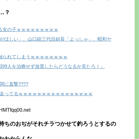
…？
る女の子ｗｗｗｗｗｗｗｗｗ
がほしい」、山口組三代目組長「よっしゃ」、昭和ヤ
触られてしまうｗｗｗｗｗｗｗｗ
399人を治療せず放置したらどうなるか見たろ！」
に直撃????
走ってるｗｗｗｗｗｗｗｗｗｗｗｗｗｗｗｗ
6HMTfqq00.net
持ちのおぢがそれチラつかせて釣ろうとするの
かわからんな