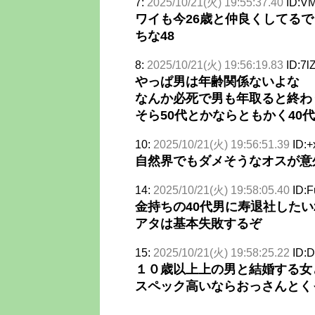
7:
2025/10/21(火) 19:55:37.40
ID:V
ワイも今26歳と仲良くしてるで
ちな48
8:
2025/10/21(火) 19:56:19.83
ID:7l
やっぱ男は年齢関係ないよな
なんか必死で男も年取ると終わ
そら50代とかならともかく40
10:
2025/10/21(火) 19:56:51.39
ID:
自然界でもダメそうなオスが意
14:
2025/10/21(火) 19:58:05.40
ID:
金持ちの40代男に寿退社した
アタは基本失敗するぞ
15:
2025/10/21(火) 19:58:25.22
ID:
１０歳以上上の男と結婚する女
スペック高いならおっさんとく