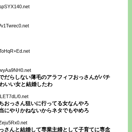
1spSYX140.net
Wv1Twrec0.net
vToHqR+Ed.net
hwyAa9NH0.net
でだらしない薄毛のアラフィフおっさんがパチ
かわいい女と結婚したわ
LET7dL/0.net
ちおっさん狙いに行ってる女なんやろ
当にやりかねないからネタでもやめろ
Zeju5Rx0.net
っさんと結婚して専業主婦として子育てに専念