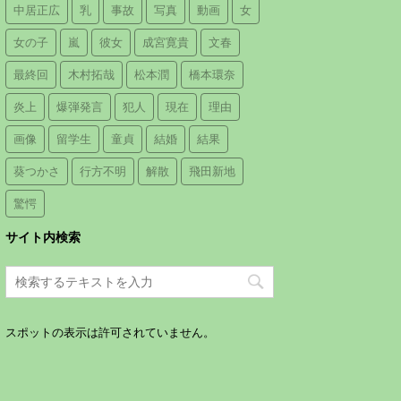
中居正広
乳
事故
写真
動画
女
女の子
嵐
彼女
成宮寛貴
文春
最終回
木村拓哉
松本潤
橋本環奈
炎上
爆弾発言
犯人
現在
理由
画像
留学生
童貞
結婚
結果
葵つかさ
行方不明
解散
飛田新地
驚愕
サイト内検索