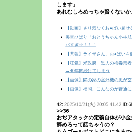
します」
あれむしろめっちゃ賢くないか
【動画】さり気なくお●ぱい見せ
美空ひばり「おとうちゃん小林旭
バすぎ⇒！！！
【悲報】ライザさん、お●ぱいを
【狂気】米政府「黒人の梅毒患者
→40年間続けてしまう
【画像】隣の家の室外機の風が玄関
【画像】福岡、こんなのが普通に
42:
2025/10/21(火) 20:05:41.42
ID:
>>36
おぢアタックの定義自体が小金
辞めろって話ちゃうの？
もうゴールポストどこにあるの