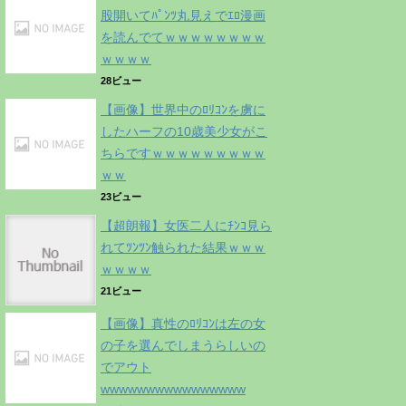
股開いてﾊﾟﾝﾂ丸見えでｴﾛ漫画
を読んでてｗｗｗｗｗｗｗｗ
ｗｗｗｗ
28ビュー
【画像】世界中のﾛﾘｺﾝを虜に
したハーフの10歳美少女がこ
ちらですｗｗｗｗｗｗｗｗｗ
ｗｗ
23ビュー
【超朗報】女医二人にﾁﾝｺ見ら
れてﾂﾝﾂﾝ触られた結果ｗｗｗ
ｗｗｗｗ
21ビュー
【画像】真性のﾛﾘｺﾝは左の女
の子を選んでしまうらしいの
でアウト
wwwwwwwwwwwwwwww