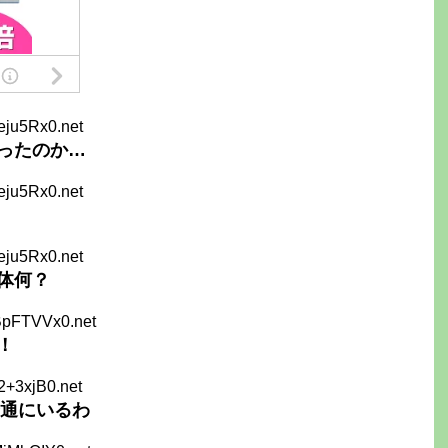
eju5Rx0.net
ったのか…
eju5Rx0.net
eju5Rx0.net
体何？
BpFTVVx0.net
！
2+3xjB0.net
普通にいるわ