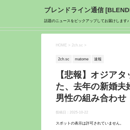
ブレンドライン通信 [BLENDL
話題のニュースをピックアップしてお届けします♪
HOME
>
2ch.sc
>
2ch.sc
matome
速報
【悲報】オジアタ
た、去年の新婚夫婦
男性の組み合わせ
投稿日：
2025-10-22