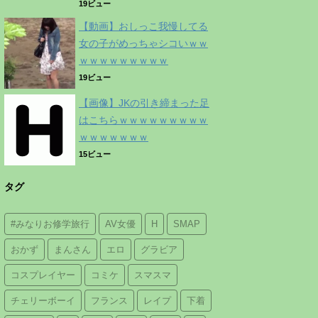
19ビュー
【動画】おしっこ我慢してる
女の子がめっちゃシコいｗｗ
ｗｗｗｗｗｗｗｗｗ
19ビュー
【画像】JKの引き締まった足
はこちらｗｗｗｗｗｗｗｗｗ
ｗｗｗｗｗｗｗ
15ビュー
タグ
#みなりお修学旅行
AV女優
H
SMAP
おかず
まんさん
エロ
グラビア
コスプレイヤー
コミケ
スマスマ
チェリーボーイ
フランス
レイプ
下着