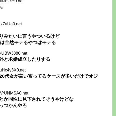
MiMhOIY0.net
☺
Zz7uUa0.net
りみたいに言うやついるけど
代は全然モテるやつはモテる
+xUBW3880.net
外と求婚成立したりする
FuHc4y3X0.net
い20代女が言い寄ってるケースが多いだけでオジ
DVrUNMSA0.net
とか同性に見下されてそうやけどな
っつかんやろ