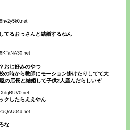
8hv2y5k0.net
してるおっさんと結婚するねん
B6KTaNA30.net
？おじ好みのやつ
校の時から教師にモーション掛けたりしてて大
ン屋の店長と結婚して子供2人産んだらしいぞ
TjXdgBUV0.net
ックしたらええやん
a2aQAU04d.net
ろな