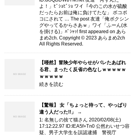
よ！」ﾋﾞｼｮﾋﾞｼｮ ワイ「今のこの水が硫酸
だったらお前は俺に負けてたな」 ボコボ
コにされて … The post 友達「俺ボクシン
グやってるからさあｗ」ワイ「ふーん(水
を掛ける)」ﾊﾞｼｬｯ! first appeared on あら
まめ2ch. Copyright © 2023 あらまめ2ch
All Rights Reserved.
【唖然】冒険少年やらせがバレたあばれ
る君、まったく反省の色なしｗｗｗｗｗ
ｗｗｗｗｗ
続きを読む
【驚報】 女「ちょっと待って、やっぱり
違う人だった!!」 →
1: 名無しの捨て猫さん 2020/02/08(土)
17:12:22.97 ID:IEA5f+Tn0 公然わいせつ容
疑、男子大学生を誤認逮捕 警視庁