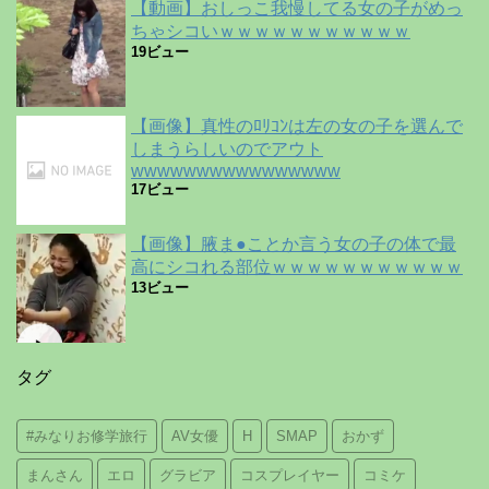
【動画】おしっこ我慢してる女の子がめっ
ちゃシコいｗｗｗｗｗｗｗｗｗｗｗ
19ビュー
【画像】真性のﾛﾘｺﾝは左の女の子を選んで
しまうらしいのでアウト
wwwwwwwwwwwwwwww
17ビュー
【画像】腋ま●ことか言う女の子の体で最
高にシコれる部位ｗｗｗｗｗｗｗｗｗｗｗ
13ビュー
タグ
#みなりお修学旅行
AV女優
H
SMAP
おかず
まんさん
エロ
グラビア
コスプレイヤー
コミケ