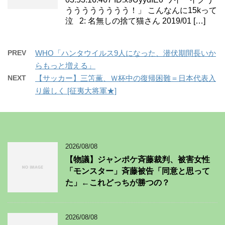
うううううううう！」 こんなんに15kって
泣 2: 名無しの捨て猫さん 2019/01 […]
PREV
WHO「ハンタウイルス9人になった、潜伏期間長いか
らもっと増える」
NEXT
【サッカー】三笘薫、Ｗ杯中の復帰困難＝日本代表入
り厳しく [征夷大将軍★]
2026/08/08
【物議】ジャンポケ斉藤裁判、被害女性
「モンスター」斉藤被告「同意と思って
た」←これどっちが勝つの？
2026/08/08