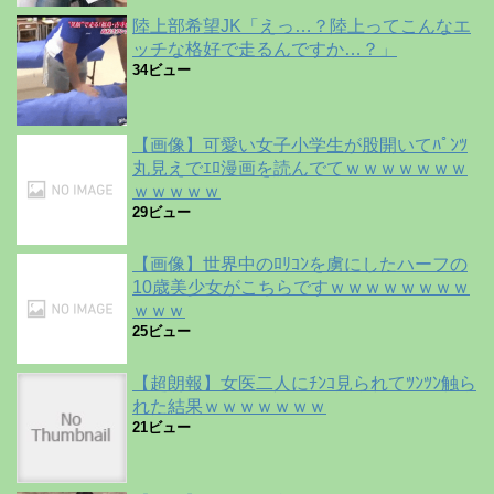
陸上部希望JK「えっ…？陸上ってこんなエ
ッチな格好で走るんですか…？」
34ビュー
【画像】可愛い女子小学生が股開いてﾊﾟﾝﾂ
丸見えでｴﾛ漫画を読んでてｗｗｗｗｗｗｗ
ｗｗｗｗｗ
29ビュー
【画像】世界中のﾛﾘｺﾝを虜にしたハーフの
10歳美少女がこちらですｗｗｗｗｗｗｗｗ
ｗｗｗ
25ビュー
【超朗報】女医二人にﾁﾝｺ見られてﾂﾝﾂﾝ触ら
れた結果ｗｗｗｗｗｗｗ
21ビュー