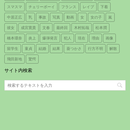
スマスマ
チェリーボーイ
フランス
レイプ
下着
中居正広
乳
事故
写真
動画
女
女の子
嵐
彼女
成宮寛貴
文春
最終回
木村拓哉
松本潤
橋本環奈
炎上
爆弾発言
犯人
現在
理由
画像
留学生
童貞
結婚
結果
葵つかさ
行方不明
解散
飛田新地
驚愕
サイト内検索