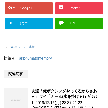
Google+
Pocket
B!
はてブ
LINE
-
芸能ニュース
,
速報
執筆者：
akb48matomemory
関連記事
友達「俺ボクシングやってるからさあ
ｗ」ワイ「ふーん(水を掛ける)」ﾊﾞｼｬｯ!
1: 2019/12/16(月) 23:37:21.22
ID:dOQBDWbTM.net 友達「何すんだ